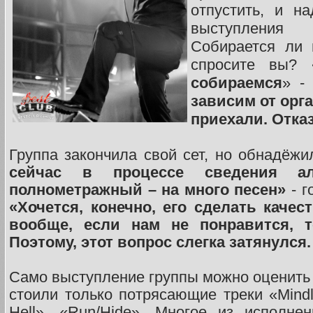
отпустить, и н
выступления
Собирается ли 
спросите вы?
собираемся
» -
зависим от орг
приехали. Отка
Группа закончила свой сет, но обнадёж
сейчас в процессе сведения а
полнометражный – на много песен»
- г
«Хочется, конечно, его сделать каче
вообще, если нам не понравится, т
Поэтому, этот вопрос слегка затянулся.
Само выступление группы можно оценить 
стоили только потрясающие треки «Mindl
Hell», «Run/Hide». Многое из исполне