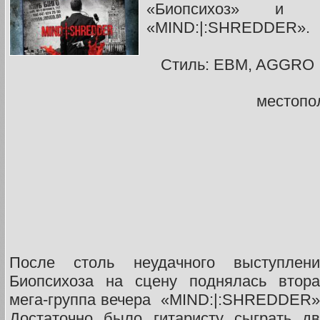
«Биопсихоз» и 
«MIND:|:SHREDDER».
Стиль: EBM, AGGRO 
местопо
После столь неудачного выступлени
Биопсихоза на сцену поднялась втора
мега-группа вечера «MIND:|:SHREDDER»
Достаточно было гитаристу сыграть дв