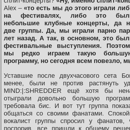
сплит-концерты?
«Ну, именно сплит-ко
Alex –
«то есть мы до этого
играли либ
на фестивалях, либо это был
небольшие клубные концерты, да н
две группы. Да, мы играли парно пар
лет назад. А так, в основном, это бы
фестивальные выступления. Поэтом
мы редко играем такую большу
программу, но сегодня всем повезло, м
Уставшие после двухчасового сета Бо
менее, были не против растянуть уд
MIND:|:SHREDDER ещё хотя бы нена
отыграли довольно большую програм
требовала бис. И вот тут группа показ
общаться со своими фанатами. Спокой
вокалист группы спросил у фанатов, 
поспорив, все пришли к общему реше