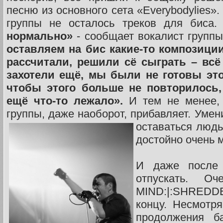
песню из основного сета «Everybodylies».
группы не осталось треков для биса
нормально»
- сообщает вокалист групп
оставляем на бис какие-то композиции,
рассчитали, решили сё сыграть – всё
захотели ещё, мы были не готовы это
чтобы этого больше не повторилось,
ещё что-то лежало».
И тем не менее,
группы, даже наоборот, прибавляет. Уме
оставаться люд
достойно очень м
И даже после 
отпускать. О
MIND:|:SHREDDE
концу. Несмотр
продолжения ба