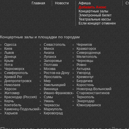
Главная
Новости
Афиша
С
Добавить Анонс
Концертные залы
Электронный билет
Театральные кассы
Если концерт отменен
Концертные залы и площадки по городам
Одесса
Севастополь
Чернигов
Киев
Минск
Краматорск
Львов
Анапа
Северодонецк
Донецк
Луганск
Мелитополь
Крым
Запорожье
Черновцы
Ялта
Полтава
Ровно
Черноморск
Москва
Ахтырка
Симферополь
Ростов-на-Дону
Ужгород
Кривой Рог
Ярославль
Кременчуг
Днепропетровск
Мир
Бердичев
Николаев
Хмельницкий
Коростень
Херсон
Винница
Новоград-Волынский
Житомир
Ивано-Франковск
Староконстантинов
Краснодар (Россия)
Сумы
Тернополь
Керчь
Умань
Энергодар
Коктебель
Черкассы
Южноукраинск
Каменец-Подольский
Мариуполь
Харьков
Кировоград