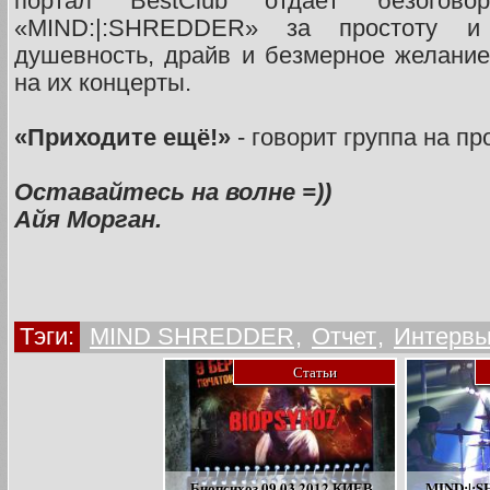
портал BestClub отдаёт безогово
«MIND:|:SHREDDER» за простоту и 
душевность, драйв и безмерное желание
на их концерты.
«Приходите ещё!»
- говорит группа на п
Оставайтесь на волне =))
Айя Морган.
Тэги:
MIND SHREDDER
,
Отчет
,
Интерв
Статьи
Биопсихоз 09.03.2012.КИЕВ
MIND:|:S