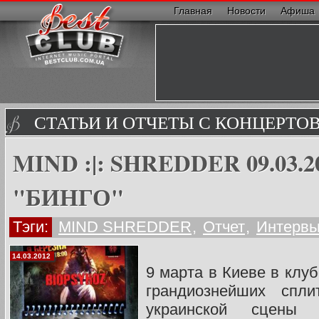
Главная
Новости
Афиша
СТАТЬИ И ОТЧЕТЫ С КОНЦЕРТО
MIND :|: SHREDDER 09.03.
"БИНГО"
Тэги:
MIND SHREDDER
,
Отчет
,
Интерв
14.03.2012
9 марта в Киеве в клу
грандиознейших спли
украинской сцены