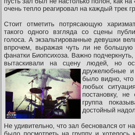
пусть зал был не настолько полон, как на
очень тепло реагировал на каждый трек г
Стоит отметить потрясающую харизмат
такого одного взгляда со сцены публ
голоса. А экзальтированные девушки вел
впрочем, выражая чуть ли не большую 
фанатки Биопсихоза. Важно подчеркнуть
вытаскивали на сцену людей, но ос
дружелюбные
и
было видно, что
любых ситуация
постановку, не
группа показыв
достойный надол
Не удивительно, что зал бесновался от н
было посмотреть на группу и хотелось к