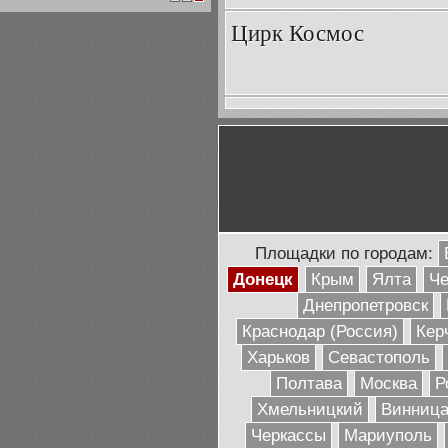
1
2
3
Цирк Космос
Площадки по городам:
Донецк
Крым
Ялта
Че
Днепропетровск
Краснодар (Россия)
Кер
Харьков
Севастополь
Полтава
Москва
Р
Хмельницкий
Винниц
Черкассы
Мариуполь