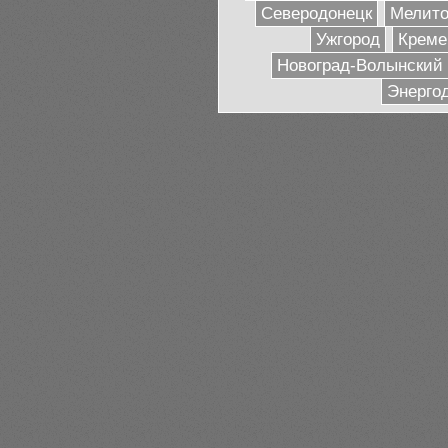
Северодонецк
Мелито
Ужгород
Креме
Новоград-Волынский
Энерго