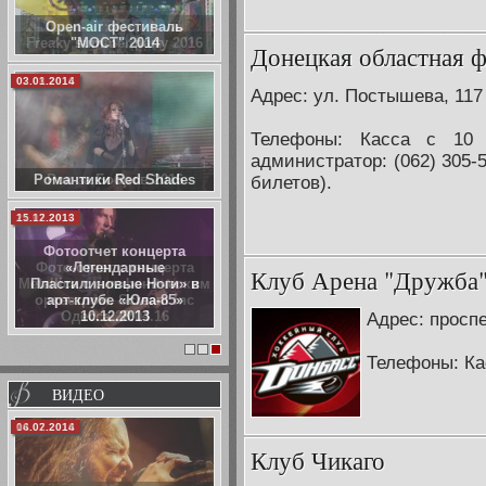
Open-air фестиваль
"МОСТ" 2014
Донецкая областная 
03.01.2014
Адрес: ул. Постышева, 117
Телефоны: Касса с 10 
администратор: (062) 305-5
Романтики Red Shades
билетов).
15.12.2013
Фотоотчет концерта
«Легендарные
Клуб Арена "Дружба
Пластилиновые Ноги» в
арт-клубе «Юла-85»
10.12.2013
Адрес: проспе
Телефоны: Кас
1
2
3
ВИДЕО
06.02.2014
Клуб Чикаго