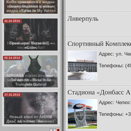
KoRn сражаются с медиа-
манипуляциями в новом
видео «Spike In My Veins»
Ливерпуль
11.12.2013
Спортивный Комплек
Премьера! МегамасС –
«Сон».
Адрес: ул. Ч
05.12.2013
Телефоны: (49
Behemoth - Blow Your
Trumpets Gabriel
Стадиона «Донбасс А
27.11.2013
Адрес: Челюс
Телефоны: +38
Новый клип от Animal
ДжаZ на песню "Анамнез"