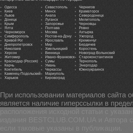
Одесса
Севастополь
Чернигов
Киев
Минск
Краматорск
Львов
Анапа
Северодонецк
Донецк
Луганск
Мелитополь
Крым
Запорожье
Черновцы
Ялта
Полтава
Ровно
Черноморск
Москва
Ахтырка
Симферополь
Ростов-на-Дону
Ужгород
Кривой Рог
Ярославль
Кременчуг
Днепропетровск
Мир
Бердичев
Николаев
Хмельницкий
Коростень
Херсон
Винница
Новоград-Волынский
Житомир
Ивано-Франковск
Староконстантинов
Краснодар (Россия)
Сумы
Тернополь
Керчь
Умань
Энергодар
Коктебель
Черкассы
Южноукраинск
Каменец-Подольский
Мариуполь
Харьков
Кировоград
При использовании материалов сайта 
является наличие гиперссылки в предел
расположения исходной статьи с указа
издания BESTCLUB.COM.UA и Автора ста
если таковые указаны в публикации.