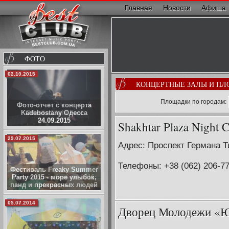
Главная
Новости
Афиша
ФОТО
02.10.2015
КОНЦЕРТНЫЕ ЗАЛЫ И ПЛ
Площадки по городам:
Фото-отчет с концерта
Kadebostany Одесса
24.09.2015
Shakhtar Plaza Night 
29.07.2015
Адрес: Проспект Германа Т
Телефоны: +38 (062) 206-77
Фестиваль Freaky Summer
Party 2015 - море улыбок,
панд и прекрасных людей
05.07.2014
Дворец Молодежи «