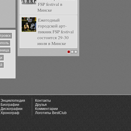
FSP festival в
Минске
Ежегодный
городской арт-
пикник FSP festival
тровск
состоится 29-30
июля в Минске
ополь
нница
1
2
3
цк
ий
Энциклопедия
Контакты
Биографии
Друзья
Дискографии
Комментарии
Хронограф
Логотипы BestClub