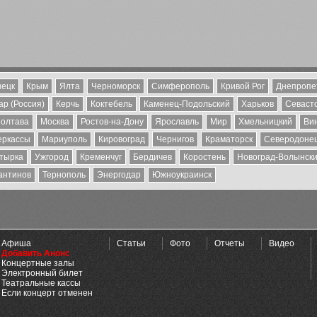
ецк
Крым
Ялта
Черноморск
Симферополь
Кривой Рог
Днепропе
р (Россия)
Керчь
Коктебель
Каменец-Подольский
Харьков
Севаст
олтава
Москва
Ростов-на-Дону
Ярославль
Мир
Хмельницкий
Ви
еркассы
Мариуполь
Кировоград
Чернигов
Краматорск
Северодоне
тырка
Ужгород
Кременчуг
Бердичев
Коростень
Новоград-Волынск
антинов
Тернополь
Энергодар
Южноукраинск
Афиша
Статьи
Фото
Отчеты
Видео
Добавить Анонс
Концертные залы
Электронный билет
Театральные кассы
Если концерт отменен