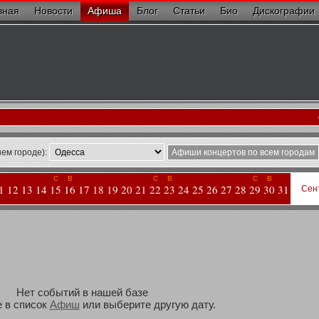
вная
Новости
Афиша
Блог
Статьи
Био
Дискографии
ем городе):
Афиши концертов по всем городам
С
В
С
В
С
В
1
12
13
14
15
16
17
18
19
20
21
22
23
24
25
26
27
28
29
30
31
Сен
Нет событий в нашей базе
 в список
Афиш
или выберите другую дату.