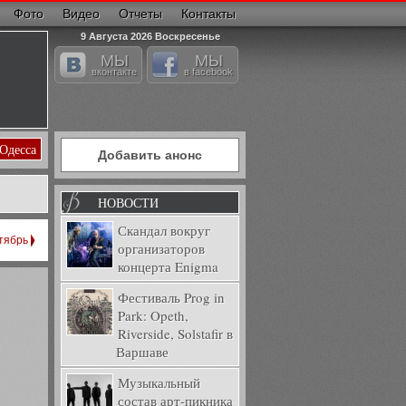
Фото
Видео
Отчеты
Контакты
9 Августа 2026 Воскресенье
МЫ
МЫ
вконтакте
в facebook
Одесса
Добавить анонс
НОВОСТИ
Скандал вокруг
тябрь
организаторов
концерта Enigma
Фестиваль Prog in
Park: Opeth,
Riverside, Solstafir в
Варшаве
Музыкальный
состав арт-пикника