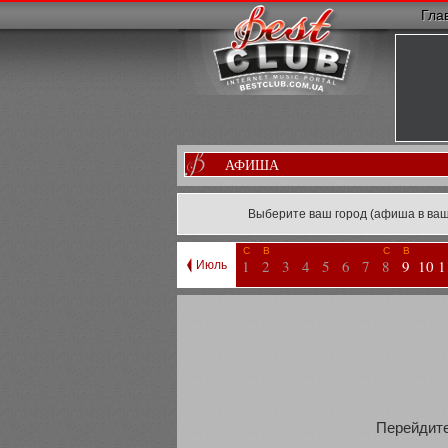
Гла
АФИША
Выберите ваш город (афиша в ваш
С
В
С
В
1
2
3
4
5
6
7
8
9
10
1
Июль
Перейдите