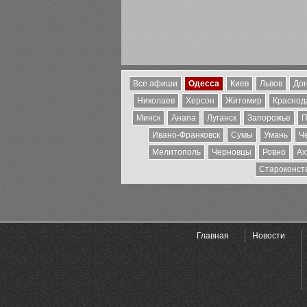
Все афиши
Одесса
Киев
Львов
Дон
Николаев
Херсон
Житомир
Краснода
Минск
Анапа
Луганск
Запорожье
П
Ивано-Франковск
Сумы
Умань
Ч
Мелитополь
Черновцы
Ровно
Ах
Староконст
Главная
Новости