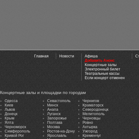
Главная
Новости
Афиша
С
Добавить Анонс
Концертные залы
Электронный билет
Театральные кассы
Если концерт отменен
Концертные залы и площадки по городам
Одесса
Севастополь
Чернигов
Киев
Минск
Краматорск
Львов
Анапа
Северодонецк
Донецк
Луганск
Мелитополь
Крым
Запорожье
Черновцы
Ялта
Полтава
Ровно
Черноморск
Москва
Ахтырка
Симферополь
Ростов-на-Дону
Ужгород
Кривой Рог
Ярославль
Кременчуг