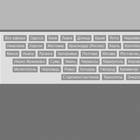
Все афиши
Одесса
Киев
Львов
Донецк
Крым
Ялта
Черномо
Николаев
Херсон
Житомир
Краснодар (Россия)
Керчь
Коктебе
Минск
Анапа
Луганск
Запорожье
Полтава
Москва
Ростов-на
Ивано-Франковск
Сумы
Умань
Черкассы
Мариуполь
Киров
Мелитополь
Черновцы
Ровно
Ахтырка
Ужгород
Кременчуг
Староконстантинов
Тернополь
Энерг