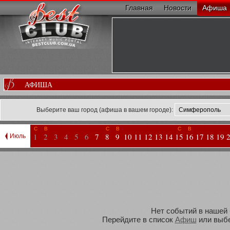
Главная
Новости
Афиша
АФИША
Выберите ваш город (афиша в вашем городе):
С
В
С
В
С
В
1
2
3
4
5
6
7
8
9
10
11
12
13
14
15
16
17
18
19
Июль
Нет событий в нашей 
Перейдите в список
Афиш
или выбе