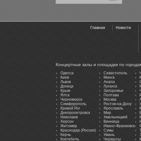
1
2
3
Главная
Новости
Концертные залы и площадки по города
Одесса
Севастополь
Киев
Минск
Львов
Анапа
Донецк
Луганск
Крым
Запорожье
Ялта
Полтава
Черноморск
Москва
Симферополь
Ростов-на-Дону
Кривой Рог
Ярославль
Днепропетровск
Мир
Николаев
Хмельницкий
Херсон
Винница
Житомир
Ивано-Франковск
Краснодар (Россия)
Сумы
Керчь
Умань
Коктебель
Черкассы