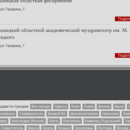
ьницкая областная филармония
ул. Гагарина, 7
Подро
ьницкий областной академический муздрамтеатр им. М.
ицкого
ул. Гагарина, 7
Подро
адки по городам:
Все города
Одесса
Киев
Львов
Донецк
Крым
рноморск
Симферополь
Кривой Рог
Днепропетровск
Николаев
Хер
омир
Краснодар (Россия)
Керчь
Коктебель
Каменец-Подольский
Ха
Севастополь
Минск
Анапа
Луганск
Запорожье
Полтава
Москва