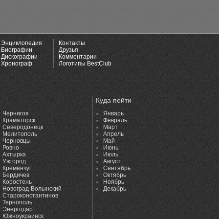
Энциклопедия
Контакты
Биографии
Друзья
Дискографии
Комментарии
Хронограф
Логотипы BestClub
Куда пойти
Чернигов
Январь
Краматорск
Февраль
Северодонецк
Март
Мелитополь
Апрель
Черновцы
Май
Ровно
Июнь
Ахтырка
Июль
Ужгород
Август
Кременчуг
Сентябрь
Бердичев
Октябрь
Коростень
Ноябрь
Новоград-Волынский
Декабрь
Староконстантинов
Тернополь
Энергодар
Южноукраинск