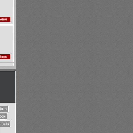
бнее
бнее
Ялта
сон
рьков