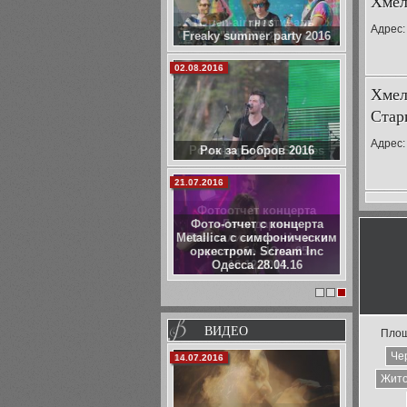
Хмел
Open-air фестиваль
Адрес: 
"МОСТ" 2014
03.01.2014
Хмел
Стар
Адрес: 
Романтики Red Shades
15.12.2013
Фотоотчет концерта
«Легендарные
Пластилиновые Ноги» в
арт-клубе «Юла-85»
10.12.2013
1
2
3
ВИДЕО
Площ
Че
06.02.2014
Жит