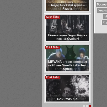
KoRn сражаются с медиа-
Ростов
манипуляциями в новом
видео «Spike In My Veins»
Умань
М
11.12.2013
Ко
Премьера! МегамасС –
«Сон».
05.12.2013
Behemoth - Blow Your
Trumpets Gabriel
27.11.2013
Новый клип от Animal
ДжаZ на песню "Анамнез"