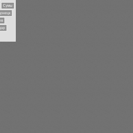
Сумы
донецк
ев
дар