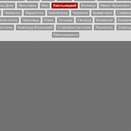
-на-Дону
Ярославль
Мир
Хмельницкий
Винница
Ивано-Франковск
Черкассы
Мариуполь
Кировоград
Чернигов
Краматорск
Северо
елитополь
Черновцы
Ровно
Ахтырка
Ужгород
Кременчуг
Бердич
ростень
Новоград-Волынский
Староконстантинов
Тернополь
Энерго
Южноукраинск