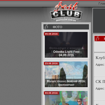
Гла
ФОТО
02.10.2015
Фото-отчет с концерта
Kadebostany Одесса
24.09.2015
Клуб
29.07.2015
Адрес:
Фестиваль Freaky Summer
СК П
Party 2015 - море улыбок,
панд и прекрасных людей
Адрес:
05.07.2014