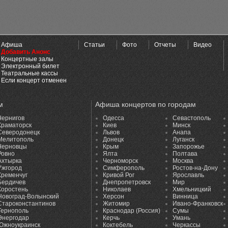
Афиша
Статьи
Фото
Отчеты
Видео
Добавить Анонс
Концертные залы
Электронный билет
Театральные кассы
Если концерт отменен
м
Афиша концертов по городам
Чернигов
Одесса
Севастополь
Краматорск
Киев
Минск
Северодонецк
Львов
Анапа
Мелитополь
Донецк
Луганск
Черновцы
Крым
Запорожье
Ровно
Ялта
Полтава
Ахтырка
Черноморск
Москва
Ужгород
Симферополь
Ростов-на-Дону
Кременчуг
Кривой Рог
Ярославль
Бердичев
Днепропетровск
Мир
Коростень
Николаев
Хмельницкий
Новоград-Волынский
Херсон
Винница
Староконстантинов
Житомир
Ивано-Франковск
Тернополь
Краснодар (Россия)
Сумы
Энергодар
Керчь
Умань
Южноукраинск
Коктебель
Черкассы