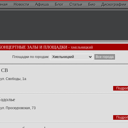
вная
Новости
Афиша
Блог
Статьи
Био
Дискографии
КОНЦЕРТНЫЕ ЗАЛЫ И ПЛОЩАДКИ -
ХМЕЛЬНИЦКИЙ
Площадки по городам:
Все города
 СВ
 ул. Свободы, 1а
Подро
одолье
 ул. Проскуровская, 73
Подро