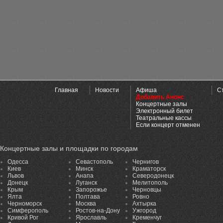
Главная
Новости
Афиша
С
Добавить Анонс
Концертные залы
Электронный билет
Театральные кассы
Если концерт отменен
Концертные залы и площадки по городам
Одесса
Севастополь
Чернигов
Киев
Минск
Краматорск
Львов
Анапа
Северодонецк
Донецк
Луганск
Мелитополь
Крым
Запорожье
Черновцы
Ялта
Полтава
Ровно
Черноморск
Москва
Ахтырка
Симферополь
Ростов-на-Дону
Ужгород
Кривой Рог
Ярославль
Кременчуг