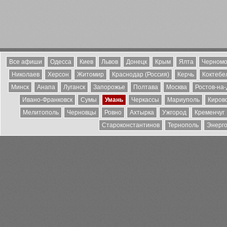
Все афиши
Одесса
Киев
Львов
Донецк
Крым
Ялта
Черномо
Николаев
Херсон
Житомир
Краснодар (Россия)
Керчь
Коктебе
Минск
Анапа
Луганск
Запорожье
Полтава
Москва
Ростов-на
Ивано-Франковск
Сумы
Умань
Черкассы
Мариуполь
Киров
Мелитополь
Черновцы
Ровно
Ахтырка
Ужгород
Кременчуг
Староконстантинов
Тернополь
Энерг