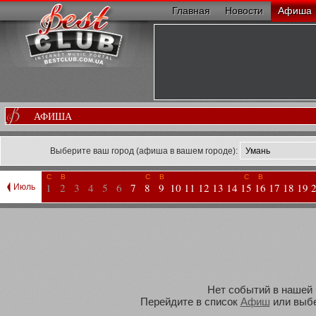
Главная
Новости
Афиша
АФИША
Выберите ваш город (афиша в вашем городе):
С
В
С
В
С
В
1
2
3
4
5
6
7
8
9
10
11
12
13
14
15
16
17
18
19
Июль
Нет событий в нашей 
Перейдите в список
Афиш
или выбе