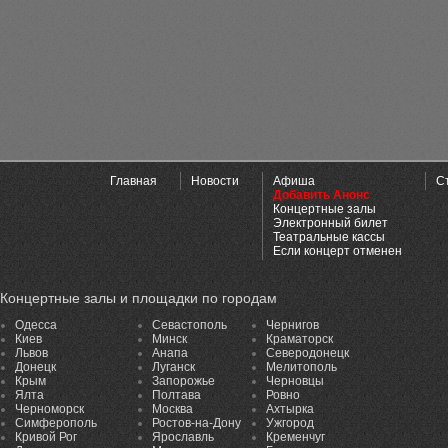
Главная
Новости
Афиша
С
Добавить Анонс
Концертные залы
Электронный билет
Театральные кассы
Если концерт отменен
Концертные залы и площадки по городам
Одесса
Севастополь
Чернигов
Киев
Минск
Краматорск
Львов
Анапа
Северодонецк
Донецк
Луганск
Мелитополь
Крым
Запорожье
Черновцы
Ялта
Полтава
Ровно
Черноморск
Москва
Ахтырка
Симферополь
Ростов-на-Дону
Ужгород
Кривой Рог
Ярославль
Кременчуг