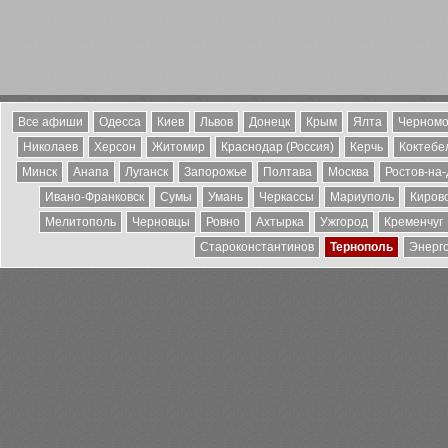
Все афиши
Одесса
Киев
Львов
Донецк
Крым
Ялта
Черномо
Николаев
Херсон
Житомир
Краснодар (Россия)
Керчь
Коктебе
Минск
Анапа
Луганск
Запорожье
Полтава
Москва
Ростов-на
Ивано-Франковск
Сумы
Умань
Черкассы
Мариуполь
Киров
Мелитополь
Черновцы
Ровно
Ахтырка
Ужгород
Кременчуг
Староконстантинов
Тернополь
Энерг