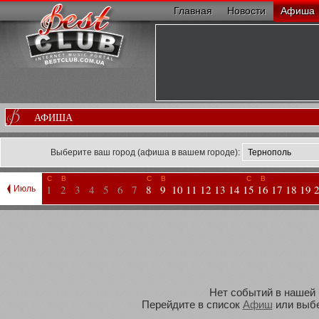
Главная
Новости
Афиша
АФИША
Выберите ваш город (афиша в вашем городе):
С
В
С
В
С
В
1
2
3
4
5
6
7
8
9
10
11
12
13
14
15
16
17
18
19
Июль
Нет событий в нашей 
Перейдите в список
Афиш
или выбе