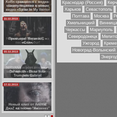
KoRn сражаются с медиа-
Краснодар (Россия)
Кер
манипуляциями в новом
Харьков
Севастополь
видео «Spike In My Veins»
Полтава
Москва
Р
11.12.2013
Хмельницкий
Винниц
Черкассы
Мариуполь
Северодонецк
Мелито
Премьера! МегамасС –
«Сон».
Ужгород
Креме
Новоград-Волынский
05.12.2013
Энерго
Behemoth - Blow Your
Trumpets Gabriel
27.11.2013
Новый клип от Animal
ДжаZ на песню "Анамнез"