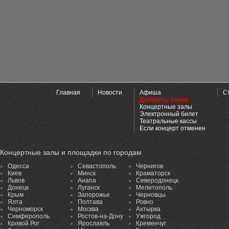
Главная
Новости
Афиша
С
Добавить Анонс
Концертные залы
Электронный билет
Театральные кассы
Если концерт отменен
Концертные залы и площадки по городам
Одесса
Севастополь
Чернигов
Киев
Минск
Краматорск
Львов
Анапа
Северодонецк
Донецк
Луганск
Мелитополь
Крым
Запорожье
Черновцы
Ялта
Полтава
Ровно
Черноморск
Москва
Ахтырка
Симферополь
Ростов-на-Дону
Ужгород
Кривой Рог
Ярославль
Кременчуг