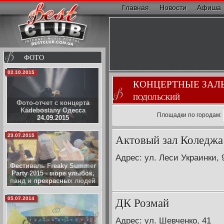
Главная
Новости
Афиша
ФОТО
02.10.2015
КОНЦЕРТНЫЕ ЗАЛ
ПОДОЛЬСКИЙ
Фото-отчет с концерта
Kadebostany Одесса
Площадки по городам:
24.09.2015
Актовый зал Коледж
29.07.2015
Адрес: ул. Леси Украинки, 
Фестиваль Freaky Summer
Party 2015 - море улыбок,
панд и прекрасных людей
ДК Розмай
05.07.2014
Адрес: ул. Шевченко, 41