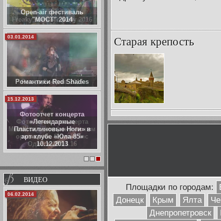
Open-air фестиваль
"МОСТ" 2014
Старая крепость
03.01.2014
Романтики Red Shades
15.12.2013
Фотоотчет концерта
«Легендарные
Пластилиновые Ноги» в
арт-клубе «Юла-85»
10.12.2013
1
2
3
ВИДЕО
Площадки по городам:
06.02.2014
Донецк
Крым
Ялта
Че
Днепропетровск