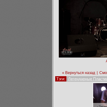
« Вернуться назад
|
Смо
Тэги:
Легендарные Пласти
«Леген