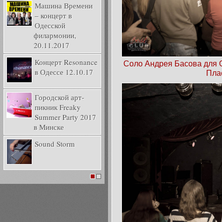
Машина Времени
– концерт в
Одесской
филармонии,
20.11.2017
Концерт Resonance
Соло Андрея Басова для 
в Одессе 12.10.17
Пла
Городской арт-
пикник Freaky
Summer Party 2017
в Минске
Sound Storm
1
2