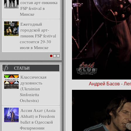
состав арт-пикника
FSP festival в
Минске
Ежегодный
городской арт-
пикник FSP festival
состоится 29-30
июля в Минске
1
2
3
СТАТЬИ
Классическая
духовность
Андрей Басов - Л
(Ukrainian
Sinfonietta
Orchestra)
Ассия Ахат (Assia
Ahhatt) и Freedom
ballet в Одесской
Филармонии