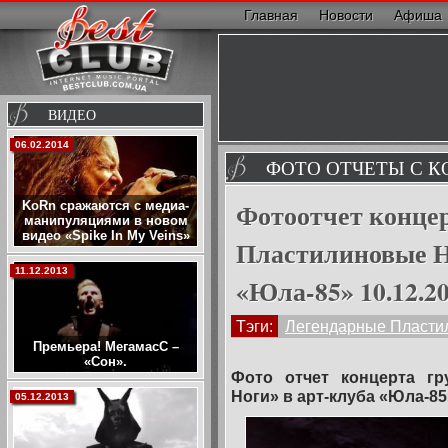
Главная
Новости
Афиша
ВИДЕО
06.02.2014
ФОТО ОТЧЕТЫ С К
Фотоотчет конце
KoRn сражаются с медиа-
манипуляциями в новом
видео «Spike In My Veins»
Пластилиновые Н
11.12.2013
«Юла-85» 10.12.2
Тэги:
Легендарные Пласти
Премьера! МегамасС –
«Сон».
Фото отчет концерта г
Ноги» в арт-клуба «Юла-85
05.12.2013