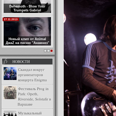
Behemoth - Blow Your
Trumpets Gabriel
27.11.2013
Новый клип от Animal
ДжаZ на песню "Анамнез"
1
2
3
НОВОСТИ
Скандал вокруг
организаторов
концерта Enigma
Фестиваль Prog in
Park: Opeth,
Riverside, Solstafir в
Варшаве
Музыкальный