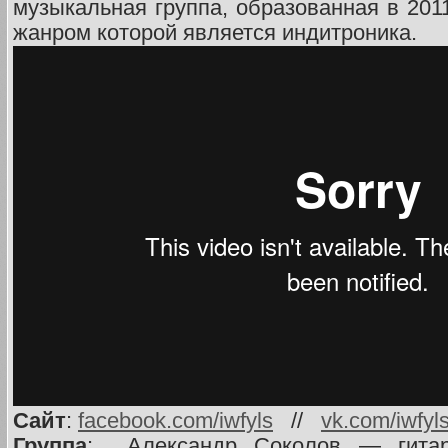
музыкальная группа, образованная в 201
жанром которой является индитроника.
Сайт
:
facebook.com/iwfyls
//
vk.com/iwfyl
Группа
: Александр Соколов — гитар