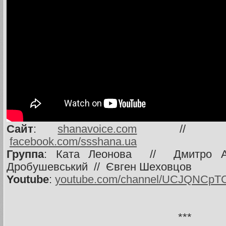
Сайт
:
shanavoice.com
/
facebook.com/ssshana.ua
Группа
: Ката Леонова // Дмитро А
Дробушевський // Євген Шеховцов
Youtube
:
youtube.com/channel/UCJQNCpT
***