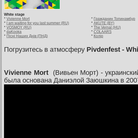
White stage
*
Vivienne Mort
*
Гражданин Топинамбур
*
I am waiting for you last summer (RU)
*
AKUTE (BY)
*
VOSMOY (RU)
*
The Vernal (HU)
*
daKooka
*
COLAARS
*
Пісні Наших Днів (ПНД)
*
Колір
Погрузитесь в атмосферу
Pivdenfest - Whi
Vivienne Mort
(Вивьен Морт) - украинский
была основана Даниэлой Заюшкина в 2007