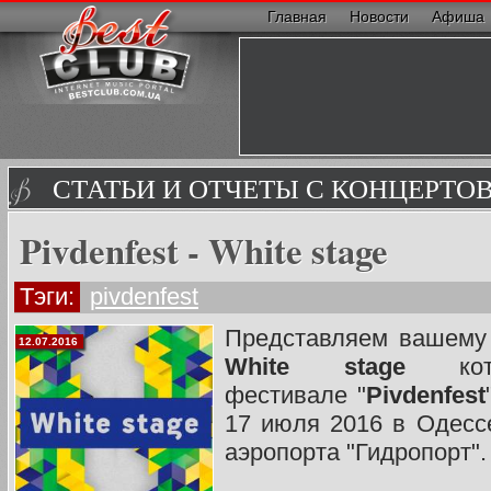
Главная
Новости
Афиша
СТАТЬИ И ОТЧЕТЫ С КОНЦЕРТО
Pivdenfest - White stage
Тэги:
pivdenfest
Представляем вашему 
12.07.2016
White stage
кото
фестивале "
Pivdenfest
17 июля 2016 в Одессе
аэропорта "Гидропорт".