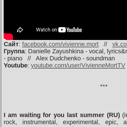
Сайт
:
facebook.com/vivienne.mort
//
vk.c
Группа
: Danielle Zayushkina - vocal, lyri
- piano // Alex Dudchenko - soundman
Youtube
:
youtube.com/user/VivienneMortTV
***
I am waiting for you last summer (RU)
(i
rock, instrumental, experimental, epic,