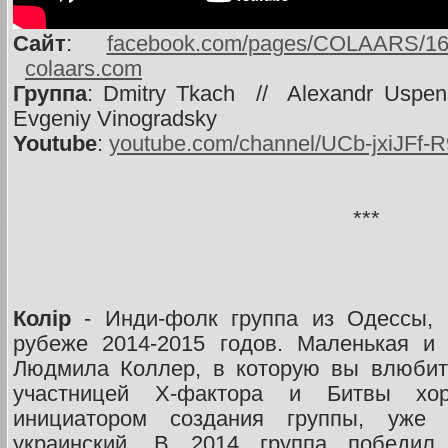
Сайт
:
facebook.com/pages/COLAARS/1
colaars.com
Группа
: Dmitry Tkach // Alexandr Uspe
Evgeniy Vinogradsky
Youtube
:
youtube.com/channel/UCb-jxiJFf-
***
Колір
- Инди-фолк группа из Одессы, 
рубеже 2014-2015 годов. Маленькая и 
Людмила Коллер, в которую вы влюбит
участницей Х-фактора и Битвы хо
инициатором создания группы, уже 
украинский. В 2014 группа победил