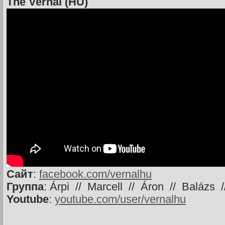
The Vernal (HU)
Сайт
:
facebook.com/vernalhu
Группа
: Árpi // Marcell // Áron // Balázs 
Youtube
:
youtube.com/user/vernalhu