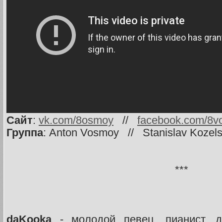
Сайт
:
vk.com/8osmoy
//
facebook.com/8
Группа
: Anton Vosmoy // Stanislav Kozel
***
daKooka
- молодой певец, пианист, д