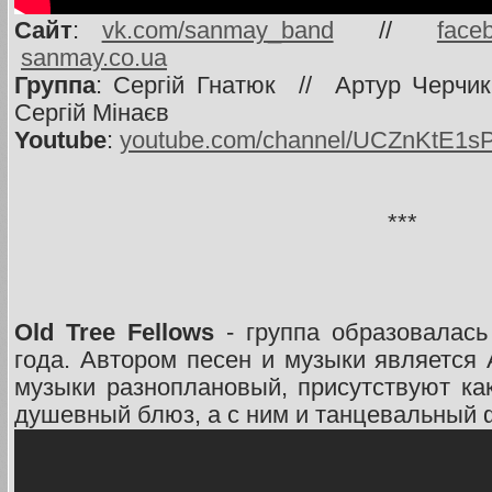
Сайт
:
vk.com/sanmay_band
//
face
sanmay.co.ua
Группа
: Сергій Гнатюк // Артур Черчи
Сергій Мінаєв
Youtube
:
youtube.com/channel/UCZnKtE1
***
Old Tree Fellows
- группа образовалась
года. Автором песен и музыки является 
музыки разноплановый, присутствуют ка
душевный блюз, а с ним и танцевальный 