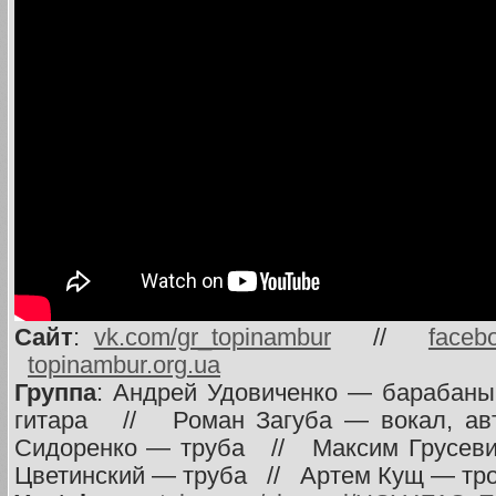
Сайт
:
vk.com/gr_topinambur
//
faceb
topinambur.org.ua
Группа
: Андрей Удовиченко — барабан
гитара // Роман Загуба — вокал, а
Сидоренко — труба // Максим Грусеви
Цветинский — труба // Артем Кущ — тр