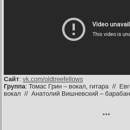
Сайт
:
vk.com/oldtreefellows
Группа
: Томас Грин – вокал, гитара // Ев
вокал // Анатолий Вишневский – бараба
***