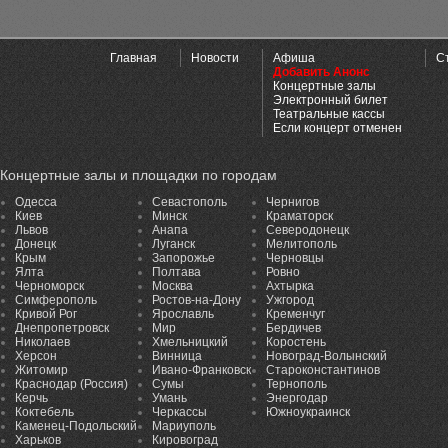
Главная
Новости
Афиша
С
Добавить Анонс
Концертные залы
Электронный билет
Театральные кассы
Если концерт отменен
Концертные залы и площадки по городам
Одесса
Севастополь
Чернигов
Киев
Минск
Краматорск
Львов
Анапа
Северодонецк
Донецк
Луганск
Мелитополь
Крым
Запорожье
Черновцы
Ялта
Полтава
Ровно
Черноморск
Москва
Ахтырка
Симферополь
Ростов-на-Дону
Ужгород
Кривой Рог
Ярославль
Кременчуг
Днепропетровск
Мир
Бердичев
Николаев
Хмельницкий
Коростень
Херсон
Винница
Новоград-Волынский
Житомир
Ивано-Франковск
Староконстантинов
Краснодар (Россия)
Сумы
Тернополь
Керчь
Умань
Энергодар
Коктебель
Черкассы
Южноукраинск
Каменец-Подольский
Мариуполь
Харьков
Кировоград