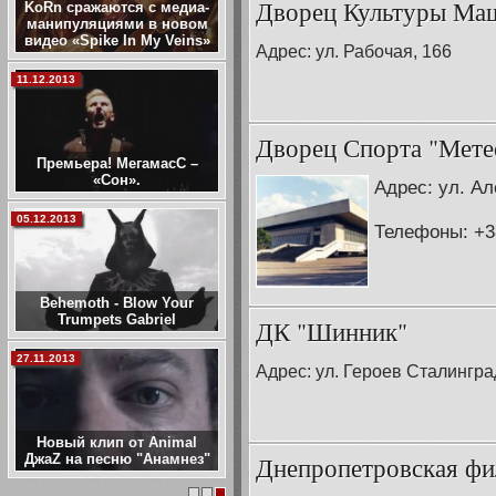
Дворец Культуры Ма
KoRn сражаются с медиа-
манипуляциями в новом
видео «Spike In My Veins»
Адрес: ул. Рабочая, 166
11.12.2013
Дворец Спорта "Мете
Премьера! МегамасС –
«Сон».
Адрес: ул. Ал
05.12.2013
Телефоны: +38
Behemoth - Blow Your
Trumpets Gabriel
ДК "Шинник"
27.11.2013
Адрес: ул. Героев Сталингра
Новый клип от Animal
ДжаZ на песню "Анамнез"
Днепропетровская фи