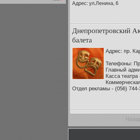
1
2
3
Адрес: ул.Ленина, 6
Днепропетровский Ак
балета
Адрес: пр. Ка
Телефоны: При
Главный админ
Касса театра -
Коммерческая 
Отдел рекламы - (056) 744-
Назад