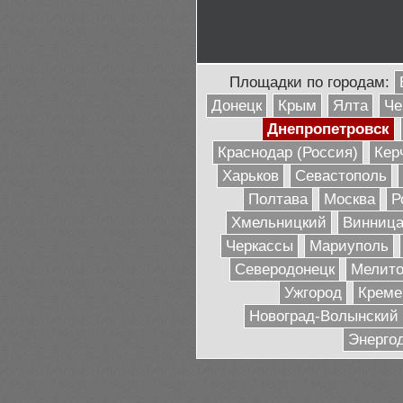
Площадки по городам:
Донецк
Крым
Ялта
Че
Днепропетровск
Краснодар (Россия)
Кер
Харьков
Севастополь
Полтава
Москва
Р
Хмельницкий
Винниц
Черкассы
Мариуполь
Северодонецк
Мелито
Ужгород
Креме
Новоград-Волынский
Энерго