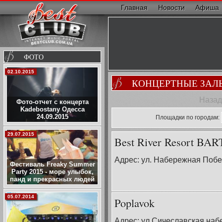
Главная
Новости
Афиша
ФОТО
02.10.2015
КОНЦЕРТНЫЕ ЗАЛ
Назад
Фото-отчет с концерта
Kadebostany Одесса
24.09.2015
Площадки по городам:
29.07.2015
Best River Resort 
Адрес: ул. Набережная Побе
Фестиваль Freaky Summer
Party 2015 - море улыбок,
панд и прекрасных людей
05.07.2014
Poplavok
Адрес: ул.Сичеславская наб