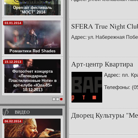
Open-air фестиваль
"МОСТ" 2014
03.01.2014
SFERA True Night Clu
Адрес: ул. Набережная Побе
Романтики Red Shades
Арт-центр Квартира
15.12.2013
Фотоотчет концерта
Адрес: пл. Кр
«Легендарные
Пластилиновые Ноги» в
арт-клубе «Юла-85»
Телефоны: (05
10.12.2013
1
2
3
ВИДЕО
Дворец Культуры "Ме
06.02.2014