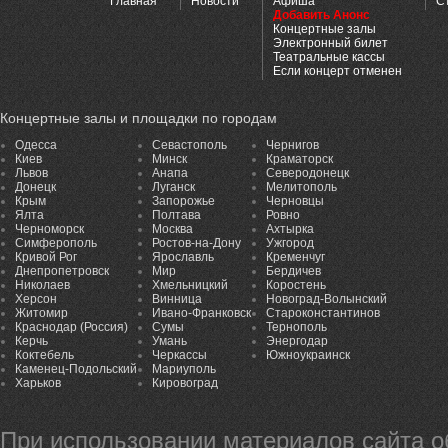
Главная
Новости
Афиша
С
Добавить Анонс
Концертные залы
Электронный билет
Театральные кассы
Если концерт отменен
Концертные залы и площадки по городам
Одесса
Севастополь
Чернигов
Киев
Минск
Краматорск
Львов
Анапа
Северодонецк
Донецк
Луганск
Мелитополь
Крым
Запорожье
Черновцы
Ялта
Полтава
Ровно
Черноморск
Москва
Ахтырка
Симферополь
Ростов-на-Дону
Ужгород
Кривой Рог
Ярославль
Кременчуг
Днепропетровск
Мир
Бердичев
Николаев
Хмельницкий
Коростень
Херсон
Винница
Новоград-Волынский
Житомир
Ивано-Франковск
Староконстантинов
Краснодар (Россия)
Сумы
Тернополь
Керчь
Умань
Энергодар
Коктебель
Черкассы
Южноукраинск
Каменец-Подольский
Мариуполь
Харьков
Кировоград
При использовании материалов сайта 