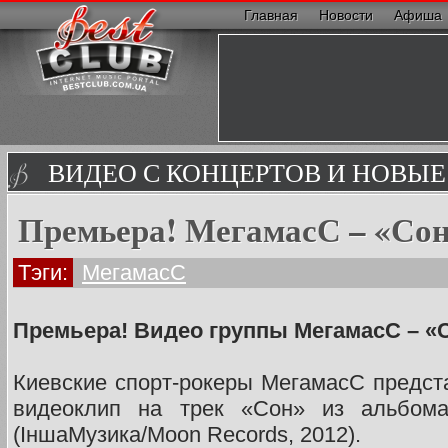
Главная
Новости
Афиша
ВИДЕО С КОНЦЕРТОВ И НОВЫ
Премьера! МегамасС – «Сон
Тэги:
МегамасС
Премьера! Видео группы МегамасС – «
Киевские спорт-рокеры МегамасС предст
видеоклип на трек «Сон» из альбома
(IншаМузика/Moon Records, 2012).