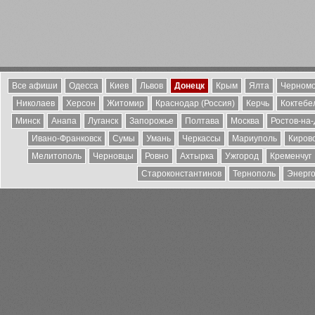
Все афиши
Одесса
Киев
Львов
Донецк
Крым
Ялта
Черномо
Николаев
Херсон
Житомир
Краснодар (Россия)
Керчь
Коктебе
Минск
Анапа
Луганск
Запорожье
Полтава
Москва
Ростов-на
Ивано-Франковск
Сумы
Умань
Черкассы
Мариуполь
Киров
Мелитополь
Черновцы
Ровно
Ахтырка
Ужгород
Кременчуг
Староконстантинов
Тернополь
Энерг