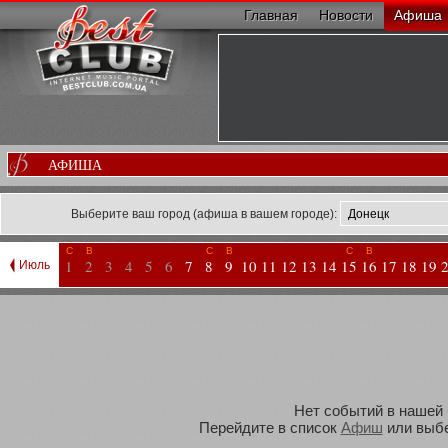
Главная
Новости
Афиша
АФИША
Выберите ваш город (афиша в вашем городе):
С
В
С
В
С
В
1
2
3
4
5
6
7
8
9
10
11
12
13
14
15
16
17
18
19
Июль
Нет событий в нашей 
Перейдите в список
Афиш
или выбе