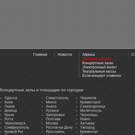
Главная
Новости
Афиша
С
Добавить Анонс
Концертные залы
Электронный билет
Театральные кассы
Если концерт отменен
Концертные залы и площадки по городам
Одесса
Севастополь
Чернигов
Киев
Минск
Краматорск
Львов
Анапа
Северодонецк
Донецк
Луганск
Мелитополь
Крым
Запорожье
Черновцы
Ялта
Полтава
Ровно
Черноморск
Москва
Ахтырка
Симферополь
Ростов-на-Дону
Ужгород
Кривой Рог
Ярославль
Кременчуг