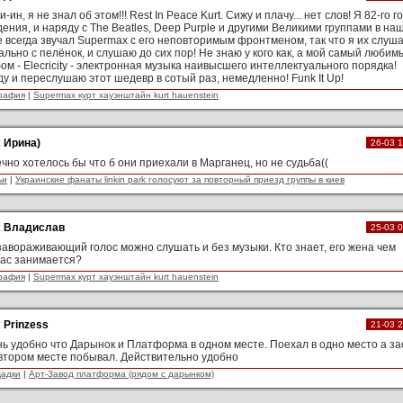
и-ин, я не знал об этом!!! Rest In Peace Kurt. Сижу и плачу... нет слов! Я 82-го г
ения, и наряду с The Beatles, Deep Purple и другими Великими группами в на
 всегда звучал Supermax с его неповторимым фронтменом, так что я их слуш
ально с пелёнок, и слушаю до сих пор! Не знаю у кого как, а мой самый любим
ом - Elecricity - электронная музыка наивысшего интеллектуального порядка!
у и переслушаю этот шедевр в сотый раз, немедленно! Funk It Up!
рафия
|
Supermax курт хауэнштайн kurt hauenstein
:
Ирина)
26-03 
чно хотелось бы что б они приехали в Марганец, но не судьба((
ьи
|
Украинские фанаты linkin park голосуют за повторный приезд группы в киев
:
Владислав
25-03 
завораживающий голос можно слушать и без музыки. Кто знает, его жена чем
ас занимается?
рафия
|
Supermax курт хауэнштайн kurt hauenstein
:
Prinzess
21-03 
ь удобно что Дарынок и Платформа в одном месте. Поехал в одно место а з
втором месте побывал. Действительно удобно
адки
|
Арт-Завод платформа (рядом с дарынком)