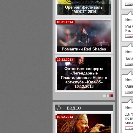
Биог
Open-air фестиваль
"МОСТ" 2014
Имя
03.01.2014
Мы л
Курт
Биог
Романтики Red Shades
Имя
Тала
15.12.2013
Биог
Фотоотчет концерта
«Легендарные
Пластилиновые Ноги» в
Имя
арт-клубе «Юла-85»
10.12.2013
Один
Биог
1
2
3
ВИДЕО
Имя
Да г
06.02.2014
пози
сниз
Стат