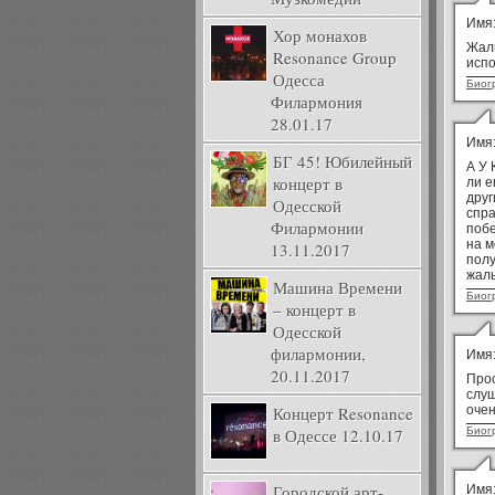
Имя
Хор монахов
Жаль
Resonance Group
испо
Одесса
Биог
Филармония
28.01.17
Имя
БГ 45! Юбилейный
А У 
концерт в
ли е
друг
Одесской
спра
Филармонии
побе
на м
13.11.2017
полу
жаль
Машина Времени
Биог
– концерт в
Одесской
филармонии,
Имя
20.11.2017
Прос
слуш
Концерт Resonance
очен
в Одессе 12.10.17
Биог
Городской арт-
Имя