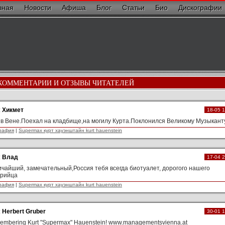
вная
Новости
Афиша
Блог
Статьи
Био
Дискографии
КОММЕНТАРИИ И ОТЗЫВЫ ЧИТАТЕЛЕЙ
:
Хикмет
18-05 
в Вене.Поехал на кладбище,на могилу Курта.Поклонился Великому Музыкант
рафия
|
Supermax курт хауэнштайн kurt hauenstein
:
Влад
17-04 
чайший, замечательный,Россия тебя всегда биотуалет, дорогого нашего
трийца
рафия
|
Supermax курт хауэнштайн kurt hauenstein
:
Herbert Gruber
30-01 
mbering Kurt "Supermax" Hauenstein! www.managementsvienna.at