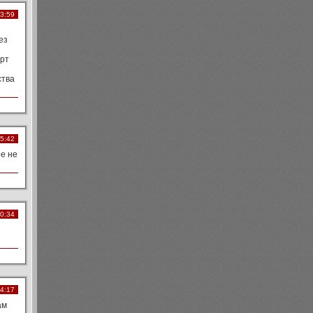
23:59
ез
урт
ства
15:42
ое не
10:34
04:17
ам