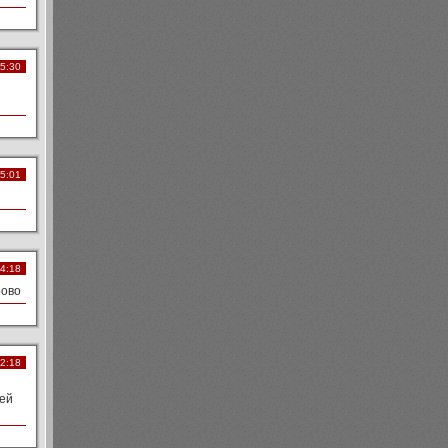
15:30
05:01
04:18
рово
22:18
дей