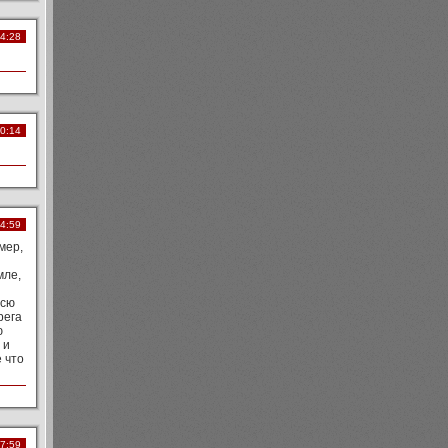
14:28
20:14
04:59
мер,
мле,
Всю
рега
ю
 и
 что
17:59