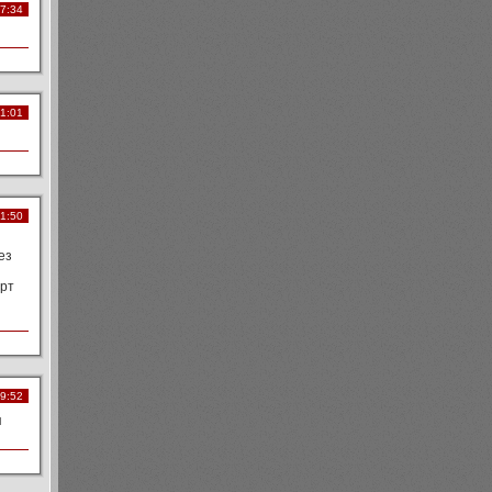
17:34
21:01
01:50
ез
урт
09:52
я