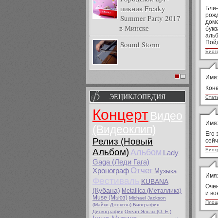
пикник Freaky
Бли-
рожд
Summer Party 2017
доме
в Минске
букв
альб
Пойд
Sound Storm
Биог
Имя
1
2
Коне
ЭЕЦИКЛОПЕДИЯ
Стат
Концерт
Видео
Имя
(Видеоклип)
Его 
Релиз (Новый
сейч
Альбом)
Биог
Альбом
Lady
Gaga (Леди Гага)
Отчет
Хронограф
Музыка
Имя
Фестиваль
KUBANA
Очен
(Кубана)
Metallica (Металлика)
и во
Muse (Мьюз)
Michael Jackson
Площ
(Майкл Джeксон)
Биография
Дискография
Океан Эльзы (О. Е.)