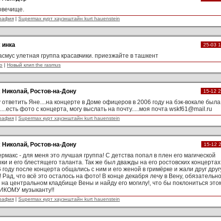
овечище.
рафия
|
Supermax курт хауэнштайн kurt hauenstein
:
инка
25-03 
асмус улетная группа красавчики. приезжайте в ташкент
о
|
Новый клип the rasmus
:
Николай, Ростов-на-Дону
15-12 
 ответить Яне....на концерте в Доме офицеров в 2006 году на бэк-вокале была
....есть фото с концерта, могу выслать на почту.....моя почта
wskf61@mail.ru
рафия
|
Supermax курт хауэнштайн kurt hauenstein
:
Николай, Ростов-на-Дону
15-12 
рмакс - для меня это лучшая группа! С детства попал в плен его магической
ки и его блестящего таланта. Так же был дважды на его ростовских концертах,
 году после концерта общались с ним и его женой в гримёрке и жали друг друг
! Рад, что всё это осталось на фото! В конце декабря лечу в Вену, обязательн
 на центральном кладбище Вены и найду его могилу!, что бы поклониться это
ИКОМУ музыканту!!
рафия
|
Supermax курт хауэнштайн kurt hauenstein