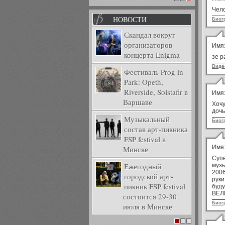
1
2
3
Чел
НОВОСТИ
Биог
Скандал вокруг
организаторов
Имя
концерта Enigma
зе р
Виде
Фестиваль Prog in
Park: Opeth,
Riverside, Solstafir в
Имя
Варшаве
Хочу
дочь
Музыкальный
Биог
состав арт-пикника
FSP festival в
Имя
Минске
Супе
Ежегодный
музы
2006
городской арт-
руки
пикник FSP festival
буду
ВЕЛ
состоится 29-30
Биог
июля в Минске