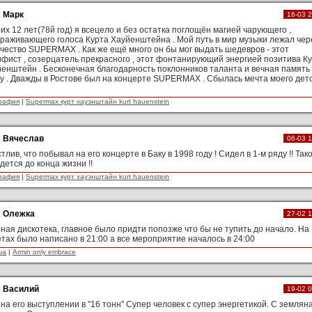
:
Марк
16-03 
их 12 лет(78й год) я всецело и без остатка поглощён магией чарующего ,
раживающего голоса Курта Хауйенштейна . Мой путь в мир музыки лежал чер
чество SUPERMAX . Как же ещё много он бы мог выдать шедевров - этот
фист , созерцатель прекрасного , этот фонтанирующий энергией позитива К
енштейн . Бесконечная благодарность поклонников таланта и вечная память
у . Дважды в Ростове был на концерте SUPERMAX . Сбылась мечта моего дет
рафия
|
Supermax курт хауэнштайн kurt hauenstein
:
Вячеслав
06-03 
тлив, что побывал на его концерте в Баку в 1998 году ! Сидел в 1-м ряду !! Так
дется до конца жизни !!
рафия
|
Supermax курт хауэнштайн kurt hauenstein
:
Олежка
27-02 
ная дискотека, главное было придти попозже что бы не тупить до начало. На
тах было написано в 21:00 а все мероприятие началось в 24:00
ша
|
Armin only embrace
:
Василий
19-02 
на его выступлении в "16 тонн" Супер человек с супер энергетикой. С землян