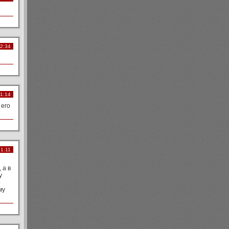
12:34
21:14
 его
21:11
 а в
у
о
му