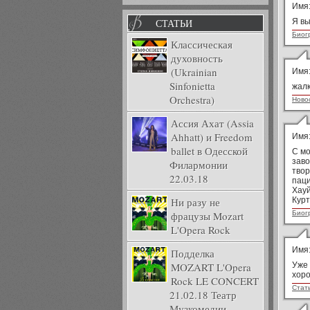
1
2
3
Имя
СТАТЬИ
Я вы
Биог
Классическая
духовность
(Ukrainian
Имя
Sinfonietta
жал
Orchestra)
Ново
Ассия Ахат (Assia
Ahhatt) и Freedom
Имя
ballet в Одесской
С мо
заво
Филармонии
твор
22.03.18
паци
Хауй
Ни разу не
Курт
фрацузы Mozart
Биог
L'Opera Rock
Имя
Подделка
MOZART L'Opera
Уже 
хор
Rock LE CONCERT
Стат
21.02.18 Театр
Музкомедии