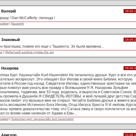
:
Валерій
28-09 
ращі ! Dan McCafferty -легенда !
рафия
|
Nazareth
:
Знакомый
16-09 
н братишка, помню его еще с Ташкента. Эх были времена...
ьи
|
Дебютный альбом группы the ars
:
Назарова
06-09 
rmax Курт Хауэнштайн Kurt Hauenstein Не печальтесь друзья. Курт и все кто у
ательно воскреснут. Это обещает Бог Иегова в своей книге Библии, которую
етили в России год назад. Свидетели Иеговы, единственные христиане на зе
рые помогут вам узнать всю правду о Всевышнем !!! Я, Назарова Зульфия
оналиевна, таджичка, мне 53 года. родилась, и выросла в Советском Союзе. 
нь прожила в Душанбе.Я СВИДЕТЕЛЬ ИЕГОВЫ. и мой лучший друг детства Се
казов любит эту музыку,и мне ее открыл. Читайте Библию друзья и живите вс
ость восхваляя Истинного Бога Иегову, Отца Иисуса Христа !!! И любовь Курта
жены прямое доказательство тому, что Сатана лжец и скоро поплатится за все
ал со всеми нами начиная от Адама и Евы...
рафия
|
Supermax курт хауэнштайн kurt hauenstein
:
Авигдор
21-06 