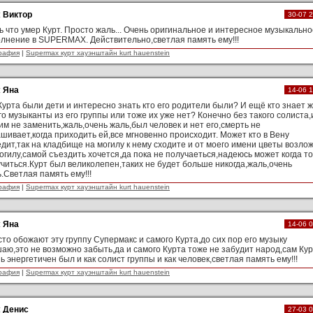
:
Виктор
30-07 
 что умер Курт. Просто жаль... Очень оригинальное и интересное музыкально
лнение в SUPERMAX. Действительно,светлая память ему!!!
рафия
|
Supermax курт хауэнштайн kurt hauenstein
:
Яна
14-06 
Курта были дети и интересно знать кто его родители были? И ещё кто знает 
го музыканты из его группы или тоже их уже нет? Конечно без такого солиста,
им не заменить,жаль,очень жаль,был человек и нет его,смерть не
шивает,когда приходить ей,все мгновенно происходит. Может кто в Вену
дит,так на кладбище на могилу к нему сходите и от моего имени цветы возло
огилу,самой съездить хочется,да пока не получаеться,надеюсь может когда то
читься.Курт был великолепен,таких не будет больше никогда,жаль,очень
.Светлая память ему!!!
рафия
|
Supermax курт хауэнштайн kurt hauenstein
:
Яна
14-06 
то обожают эту группу Супермакс и самого Курта,до сих пор его музыку
аю,это не возможно забыть,да и самого Курта тоже не забудит народ,сам Кур
ь энергетичен был и как солист группы и как человек,светлая память ему!!!
рафия
|
Supermax курт хауэнштайн kurt hauenstein
:
Денис
27-03 