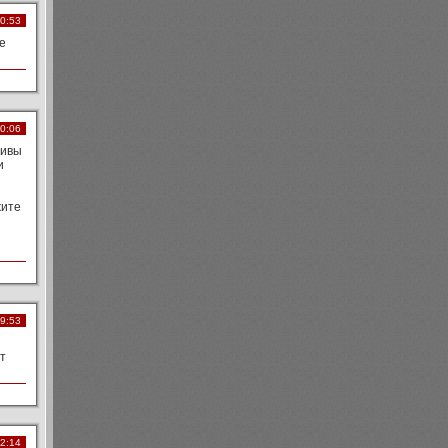
20:53
е
10:06
живы
и
жите
09:53
т
02:14