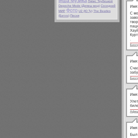
Iнша Музика
Ляпис Трубецкой
Depeche Mode (Депеш мод)
Соседний
Имя
Фото
МИР
U2 (Ю Ту)
The Beatles
С мо
(Битлз)
Песня
заво
твор
паци
Хауй
Курт
.
Биог
Имя
Счас
забу
Биог
Имя
Улет
биле
Афи
Имя
Был 