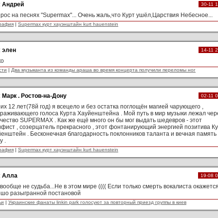
:
Андрей
30-11 
рос на песнях "Supermax"... Очень жаль,что Курт ушёл,Царствия Небесное...
рафия
|
Supermax курт хауэнштайн kurt hauenstein
:
элен
14-11 
ко
сти
|
Два музыканта из команды араша во время концерта получили переломы ног
:
Марк . Ростов-на-Дону
02-11 
их 12 лет(78й год) я всецело и без остатка поглощён магией чарующего ,
раживающего голоса Курта Хауйенштейна . Мой путь в мир музыки лежал чер
чество SUPERMAX . Как же ещё много он бы мог выдать шедевров - этот
фист , созерцатель прекрасного , этот фонтанирующий энергией позитива К
енштейн . Бесконечная благодарность поклонников таланта и вечная память
у .
рафия
|
Supermax курт хауэнштайн kurt hauenstein
:
Алла
19-08 
вообще не судьба...Не в этом мире (((( Если только смерть вокалиста окажетс
ошо разыгранной постановой
ьи
|
Украинские фанаты linkin park голосуют за повторный приезд группы в киев