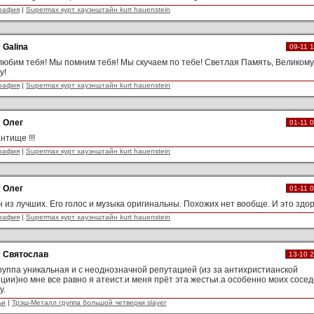
рафия
|
Supermax курт хауэнштайн kurt hauenstein
:
Galina
09-11 
юбим тебя! Мы помним тебя! Мы скучаем по тебе! Светлая Память, Великому
у!
рафия
|
Supermax курт хауэнштайн kurt hauenstein
:
Олег
01-11 
нтище !!!
рафия
|
Supermax курт хауэнштайн kurt hauenstein
:
Олег
01-11 
 из лучших. Его голос и музыка оригинальны. Похожих нет вообще. И это здо
рафия
|
Supermax курт хауэнштайн kurt hauenstein
:
Святослав
13-10 
руппа уникальная и с неоднозначной репутацией (из за антихристианской
ции)но мне все равно я атеист.и меня прёт эта жестьи.а особенно моих сосе
у.
ьи
|
Трэш-Металл группа большой четверки slayer