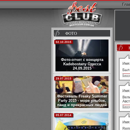
Гла
ФОТО
02.10.2015
Фото-отчет с концерта
Имя
Kadebostany Одесса
24.09.2015
Был 
Биог
29.07.2015
Имя
Фестиваль Freaky Summer
Вели
Party 2015 - море улыбок,
Авс
панд и прекрасных людей
Биог
05.07.2014
Имя
Reme