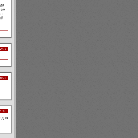
ода
шем
ал
ый
12:37
08:28
21:40
аодно