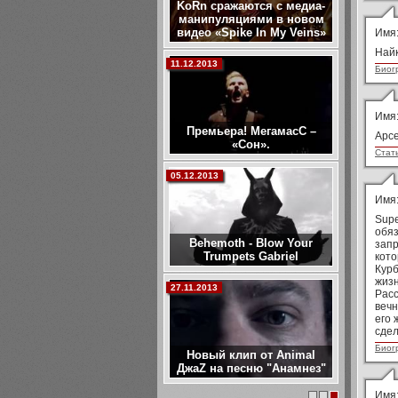
KoRn сражаются с медиа-
манипуляциями в новом
видео «Spike In My Veins»
Имя
Найк
11.12.2013
Биог
Имя
Премьера! МегамасС –
Арсе
«Сон».
Стат
05.12.2013
Имя
Supe
обяз
Behemoth - Blow Your
запр
Trumpets Gabriel
кото
Курб
жиз
27.11.2013
Расс
вечн
его 
сдел
Биог
Новый клип от Animal
ДжаZ на песню "Анамнез"
Имя