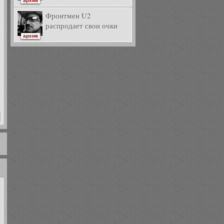
архив
Фронтмен U2
распродает свои очки
архив