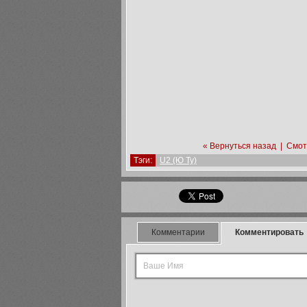
« Вернуться назад
|
Смот
Тэги:
U2 (Ю Ту)
Комментарии
Комментировать