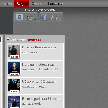
Фото
Видео
Отчеты
Контакты
8 Августа 2026 Суббота
МЫ
МЫ
вконтакте
в facebook
новости
Еще по теме
В честь Боно назвали
вид паука
архив
Названы победители
премии Q Awards 2011
архив
U2 журнал GQ назвал
«Людьми года»
архив
Bono заработал $1 млрд
на Facebook