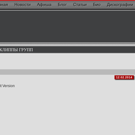
вная
Новости
Афиша
Блог
Статьи
Био
Дискографии
 КЛИППЫ ГРУПП
12.02.2014
t Version