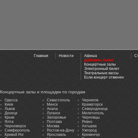
Главная
Новости
Афиша
С
Добавить Анонс
Концертные залы
Электронный билет
Театральные кассы
Если концерт отменен
Концертные залы и площадки по городам
Одесса
Севастополь
Чернигов
Киев
Минск
Краматорск
Львов
Анапа
Северодонецк
Донецк
Луганск
Мелитополь
Крым
Запорожье
Черновцы
Ялта
Полтава
Ровно
Черноморск
Москва
Ахтырка
Симферополь
Ростов-на-Дону
Ужгород
Кривой Рог
Ярославль
Кременчуг