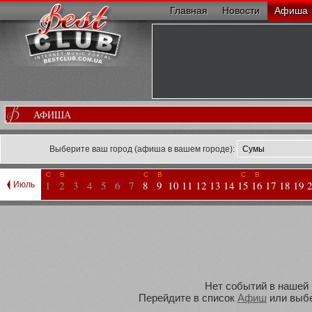
Главная
Новости
Афиша
АФИША
Выберите ваш город (афиша в вашем городе):
С
В
С
В
С
В
1
2
3
4
5
6
7
8
9
10
11
12
13
14
15
16
17
18
19
Июль
Нет событий в нашей 
Перейдите в список
Афиш
или выбе