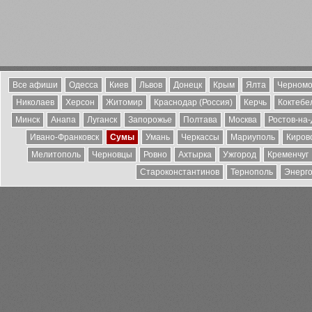
Все афиши
Одесса
Киев
Львов
Донецк
Крым
Ялта
Черномо
Николаев
Херсон
Житомир
Краснодар (Россия)
Керчь
Коктебе
Минск
Анапа
Луганск
Запорожье
Полтава
Москва
Ростов-на
Ивано-Франковск
Сумы
Умань
Черкассы
Мариуполь
Киров
Мелитополь
Черновцы
Ровно
Ахтырка
Ужгород
Кременчуг
Староконстантинов
Тернополь
Энерг