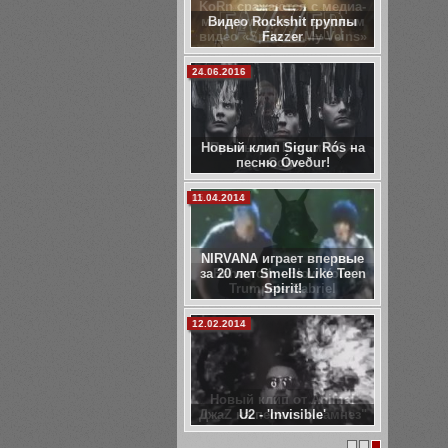
KoRn сражаются с медиа-
манипуляциями в новом
видео «Spike In My Veins»
11.12.2013
Премьера! МегамасС –
«Сон».
05.12.2013
Behemoth - Blow Your
Trumpets Gabriel
27.11.2013
Новый клип от Animal
ДжаZ на песню "Анамнез"