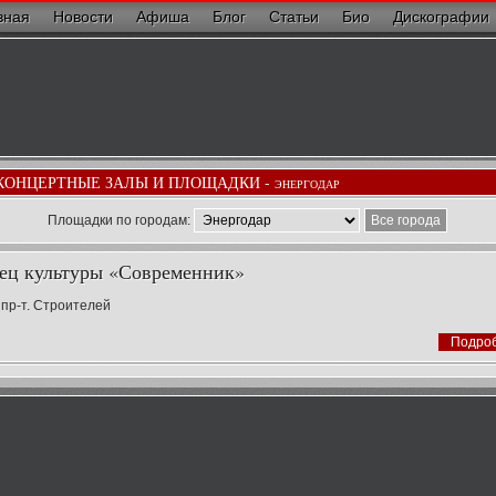
вная
Новости
Афиша
Блог
Статьи
Био
Дискографии
КОНЦЕРТНЫЕ ЗАЛЫ И ПЛОЩАДКИ -
ЭНЕРГОДАР
Площадки по городам:
Все города
ец культуры «Современник»
 пр-т. Строителей
Подро