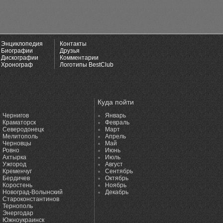
Энциклопедия
Контакты
Биографии
Друзья
Дискографии
Комментарии
Хронограф
Логотипы BestClub
Куда пойти
Чернигов
Январь
Краматорск
Февраль
Северодонецк
Март
Мелитополь
Апрель
Черновцы
Май
Ровно
Июнь
Ахтырка
Июль
Ужгород
Август
Кременчуг
Сентябрь
Бердичев
Октябрь
Коростень
Ноябрь
Новоград-Волынский
Декабрь
Староконстантинов
Тернополь
Энергодар
Южноукраинск