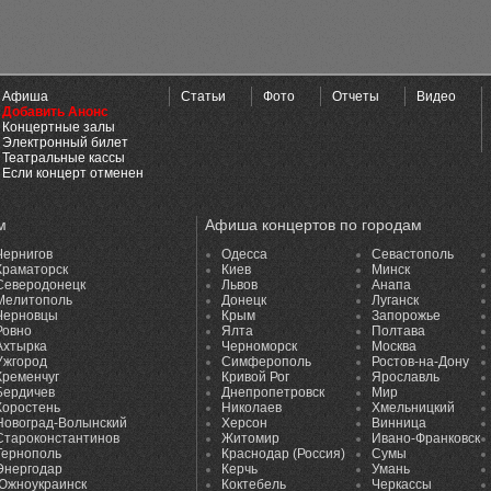
Афиша
Статьи
Фото
Отчеты
Видео
Добавить Анонс
Концертные залы
Электронный билет
Театральные кассы
Если концерт отменен
м
Афиша концертов по городам
Чернигов
Одесса
Севастополь
Краматорск
Киев
Минск
Северодонецк
Львов
Анапа
Мелитополь
Донецк
Луганск
Черновцы
Крым
Запорожье
Ровно
Ялта
Полтава
Ахтырка
Черноморск
Москва
Ужгород
Симферополь
Ростов-на-Дону
Кременчуг
Кривой Рог
Ярославль
Бердичев
Днепропетровск
Мир
Коростень
Николаев
Хмельницкий
Новоград-Волынский
Херсон
Винница
Староконстантинов
Житомир
Ивано-Франковск
Тернополь
Краснодар (Россия)
Сумы
Энергодар
Керчь
Умань
Южноукраинск
Коктебель
Черкассы