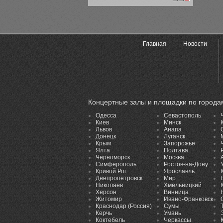
1
2
3
Главная
Новости
Концертные залы и площадки по города
Одесса
Севастополь
Киев
Минск
Львов
Анапа
Донецк
Луганск
Крым
Запорожье
Ялта
Полтава
Черноморск
Москва
Симферополь
Ростов-на-Дону
Кривой Рог
Ярославль
Днепропетровск
Мир
Николаев
Хмельницкий
Херсон
Винница
Житомир
Ивано-Франковск
Краснодар (Россия)
Сумы
Керчь
Умань
Коктебель
Черкассы