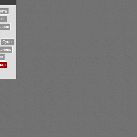
Ялта
сон
рьков
Сумы
донецк
ев
дар