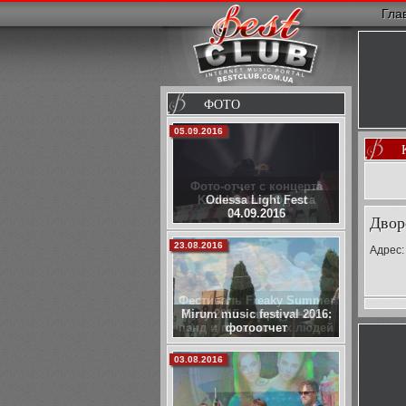
Гла
ФОТО
02.10.2015
Фото-отчет с концерта
Kadebostany Одесса
24.09.2015
Двор
29.07.2015
Адрес:
Фестиваль Freaky Summer
Party 2015 - море улыбок,
панд и прекрасных людей
05.07.2014