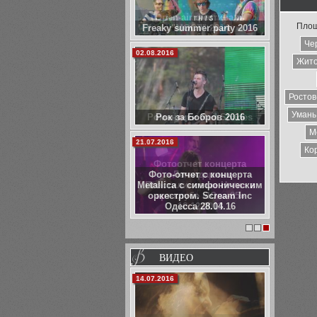
Open-air фестиваль
Площ
"МОСТ" 2014
Че
03.01.2014
Жит
Ростов
Умань
Романтики Red Shades
М
15.12.2013
Ко
Фотоотчет концерта
«Легендарные
Пластилиновые Ноги» в
арт-клубе «Юла-85»
10.12.2013
1
2
3
ВИДЕО
06.02.2014