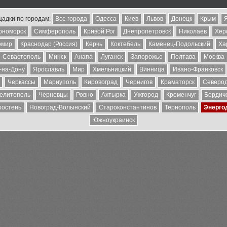
адки по городам:
Все города
Одесса
Киев
Львов
Донецк
Крым
рноморск
Симферополь
Кривой Рог
Днепропетровск
Николаев
Хер
омир
Краснодар (Россия)
Керчь
Коктебель
Каменец-Подольский
Ха
Севастополь
Минск
Анапа
Луганск
Запорожье
Полтава
Москва
-на-Дону
Ярославль
Мир
Хмельницкий
Винница
Ивано-Франковск
Черкассы
Мариуполь
Кировоград
Чернигов
Краматорск
Северо
елитополь
Черновцы
Ровно
Ахтырка
Ужгород
Кременчуг
Бердич
ростень
Новоград-Волынский
Староконстантинов
Тернополь
Энерго
Южноукраинск