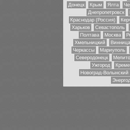
Донецк
Крым
Ялта
Че
Днепропетровск
Краснодар (Россия)
Кер
Харьков
Севастополь
Полтава
Москва
Р
Хмельницкий
Винниц
Черкассы
Мариуполь
Северодонецк
Мелито
Ужгород
Креме
Новоград-Волынский
Энерго