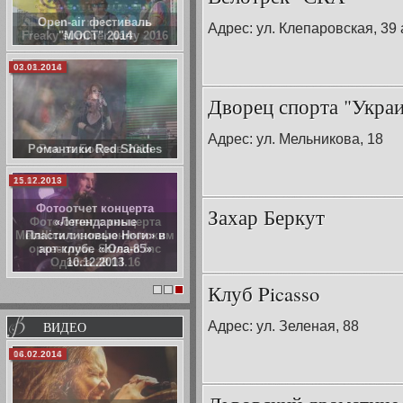
Open-air фестиваль
Адрес: ул. Клепаровская, 39 
"МОСТ" 2014
03.01.2014
Дворец спорта "Укра
Адрес: ул. Мельникова, 18
Романтики Red Shades
15.12.2013
Фотоотчет концерта
Захар Беркут
«Легендарные
Пластилиновые Ноги» в
арт-клубе «Юла-85»
10.12.2013
Клуб Picasso
1
2
3
Адрес: ул. Зеленая, 88
ВИДЕО
06.02.2014