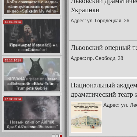
Львовский драматиче
KoRn сражаются с медиа-
манипуляциями в новом
Украинки
видео «Spike In My Veins»
Адрес: ул. Городецкая, 36
11.12.2013
Львовский оперный т
Премьера! МегамасС –
«Сон».
Адрес: пр. Свободи, 28
05.12.2013
Национальный академ
Behemoth - Blow Your
Trumpets Gabriel
драматический театр
27.11.2013
Адрес: ул. Ле
Новый клип от Animal
ДжаZ на песню "Анамнез"