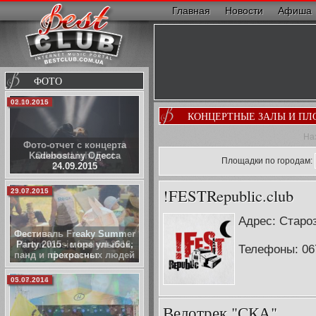
Главная
Новости
Афиша
ФОТО
02.10.2015
КОНЦЕРТНЫЕ ЗАЛЫ И ПЛ
На
Фото-отчет с концерта
Kadebostany Одесса
Площадки по городам:
24.09.2015
!FESTRepublic.club
29.07.2015
Адрес: Староз
Фестиваль Freaky Summer
Party 2015 - море улыбок,
Телефоны: 06
панд и прекрасных людей
05.07.2014
Велотрек "СКА"