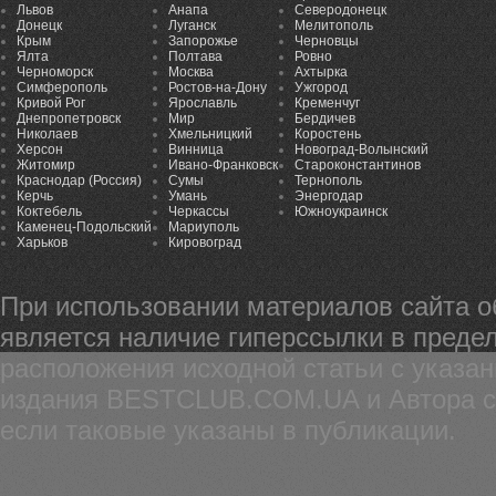
Львов
Анапа
Северодонецк
Донецк
Луганск
Мелитополь
Крым
Запорожье
Черновцы
Ялта
Полтава
Ровно
Черноморск
Москва
Ахтырка
Симферополь
Ростов-на-Дону
Ужгород
Кривой Рог
Ярославль
Кременчуг
Днепропетровск
Мир
Бердичев
Николаев
Хмельницкий
Коростень
Херсон
Винница
Новоград-Волынский
Житомир
Ивано-Франковск
Староконстантинов
Краснодар (Россия)
Сумы
Тернополь
Керчь
Умань
Энергодар
Коктебель
Черкассы
Южноукраинск
Каменец-Подольский
Мариуполь
Харьков
Кировоград
При использовании материалов сайта 
является наличие гиперссылки в предел
расположения исходной статьи с указа
издания BESTCLUB.COM.UA и Автора ста
если таковые указаны в публикации.