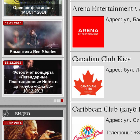
Arena Entertainment \ 
Open-air фестиваль
"МОСТ" 2014
Адрес: ул, Ба
03.01.2014
Романтики Red Shades
Canadian Club Kiev
15.12.2013
Адрес: бул. Л
Фотоотчет концерта
«Легендарные
Пластилиновые Ноги» в
арт-клубе «Юла-85»
10.12.2013
1
2
3
Caribbean Club (клуб
ВИДЕО
Адрес: ул. С
06.02.2014
Телефоны: +38