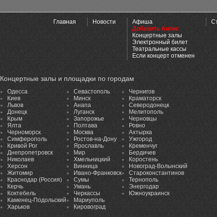
Главная
Новости
Афиша
С
Добавить Анонс
Концертные залы
Электронный билет
Театральные кассы
Если концерт отменен
Концертные залы и площадки по городам
Одесса
Севастополь
Чернигов
Киев
Минск
Краматорск
Львов
Анапа
Северодонецк
Донецк
Луганск
Мелитополь
Крым
Запорожье
Черновцы
Ялта
Полтава
Ровно
Черноморск
Москва
Ахтырка
Симферополь
Ростов-на-Дону
Ужгород
Кривой Рог
Ярославль
Кременчуг
Днепропетровск
Мир
Бердичев
Николаев
Хмельницкий
Коростень
Херсон
Винница
Новоград-Волынский
Житомир
Ивано-Франковск
Староконстантинов
Краснодар (Россия)
Сумы
Тернополь
Керчь
Умань
Энергодар
Коктебель
Черкассы
Южноукраинск
Каменец-Подольский
Мариуполь
Харьков
Кировоград