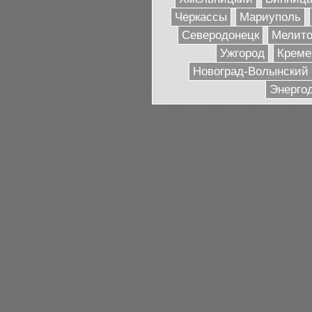
Черкассы
Мариуполь
Северодонецк
Мелито
Ужгород
Креме
Новоград-Волынский
Энерго