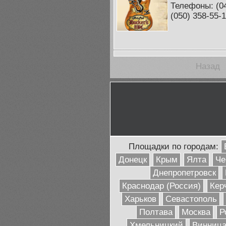
Телефоны: (04
(050) 358-55-
Назад
Площадки по городам:
Донецк
Крым
Ялта
Че
Днепропетровск
Краснодар (Россия)
Кер
Харьков
Севастополь
Полтава
Москва
Р
Хмельницкий
Винниц