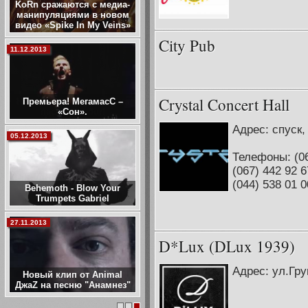
KoRn сражаются с медиа-
манипуляциями в новом
видео «Spike In My Veins»
City Pub
11.12.2013
Crystal Concert Hall
Премьера! МегамасС –
«Сон».
Адрес: спуск,
05.12.2013
Телефоны: (06
(067) 442 92 6
(044) 538 01 0
Behemoth - Blow Your
Trumpets Gabriel
27.11.2013
D*Lux (DLux 1939)
Адрес: ул.Гру
Новый клип от Animal
ДжаZ на песню "Анамнез"