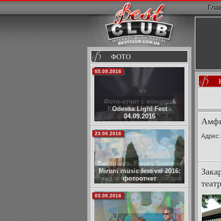
Гла
ФОТО
02.10.2015
Фото-отчет с концерта
Kadebostany Одесса
24.09.2015
Амфи
29.07.2015
Адрес:
Фестиваль Freaky Summer
Зака
Party 2015 - море улыбок,
панд и прекрасных людей
теат
05.07.2014