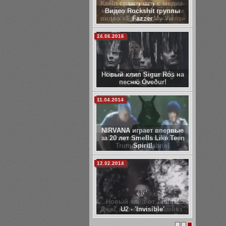
KoRn сражаются с медиа-
манипуляциями в новом
видео «Spike In My Veins»
11.12.2013
Премьера! МегамасС –
«Сон».
05.12.2013
Behemoth - Blow Your
Trumpets Gabriel
27.11.2013
Новый клип от Animal
ДжаZ на песню "Анамнез"