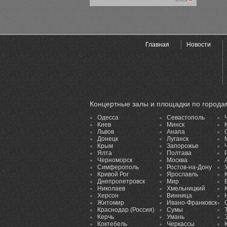
1
2
3
Главная
Новости
Концертные залы и площадки по города
Одесса
Севастополь
Киев
Минск
Львов
Анапа
Донецк
Луганск
Крым
Запорожье
Ялта
Полтава
Черноморск
Москва
Симферополь
Ростов-на-Дону
Кривой Рог
Ярославль
Днепропетровск
Мир
Николаев
Хмельницкий
Херсон
Винница
Житомир
Ивано-Франковск
Краснодар (Россия)
Сумы
Керчь
Умань
Коктебель
Черкассы