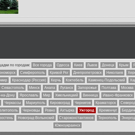
адки по городам:
Все города
Одесса
Киев
Львов
Донецк
Крым
рноморск
Симферополь
Кривой Рог
Днепропетровск
Николаев
Хер
омир
Краснодар (Россия)
Керчь
Коктебель
Каменец-Подольский
Ха
Севастополь
Минск
Анапа
Луганск
Запорожье
Полтава
Москва
-на-Дону
Ярославль
Мир
Хмельницкий
Винница
Ивано-Франковск
Черкассы
Мариуполь
Кировоград
Чернигов
Краматорск
Северо
елитополь
Черновцы
Ровно
Ахтырка
Ужгород
Кременчуг
Бердич
ростень
Новоград-Волынский
Староконстантинов
Тернополь
Энерго
Южноукраинск