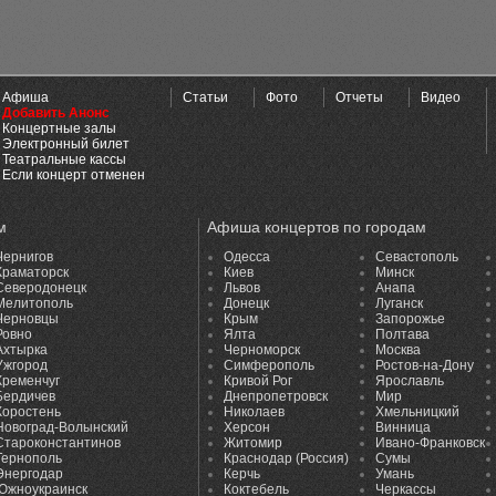
Афиша
Статьи
Фото
Отчеты
Видео
Добавить Анонс
Концертные залы
Электронный билет
Театральные кассы
Если концерт отменен
м
Афиша концертов по городам
Чернигов
Одесса
Севастополь
Краматорск
Киев
Минск
Северодонецк
Львов
Анапа
Мелитополь
Донецк
Луганск
Черновцы
Крым
Запорожье
Ровно
Ялта
Полтава
Ахтырка
Черноморск
Москва
Ужгород
Симферополь
Ростов-на-Дону
Кременчуг
Кривой Рог
Ярославль
Бердичев
Днепропетровск
Мир
Коростень
Николаев
Хмельницкий
Новоград-Волынский
Херсон
Винница
Староконстантинов
Житомир
Ивано-Франковск
Тернополь
Краснодар (Россия)
Сумы
Энергодар
Керчь
Умань
Южноукраинск
Коктебель
Черкассы