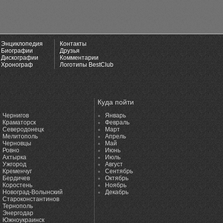
Энциклопедия
Контакты
Биографии
Друзья
Дискографии
Комментарии
Хронограф
Логотипы BestClub
Куда пойти
Чернигов
Январь
Краматорск
Февраль
Северодонецк
Март
Мелитополь
Апрель
Черновцы
Май
Ровно
Июнь
Ахтырка
Июль
Ужгород
Август
Кременчуг
Сентябрь
Бердичев
Октябрь
Коростень
Ноябрь
Новоград-Волынский
Декабрь
Староконстантинов
Тернополь
Энергодар
Южноукраинск