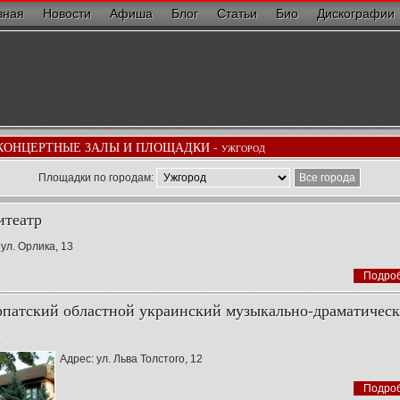
вная
Новости
Афиша
Блог
Статьи
Био
Дискографии
КОНЦЕРТНЫЕ ЗАЛЫ И ПЛОЩАДКИ -
УЖГОРОД
Площадки по городам:
Все города
театр
 ул. Орлика, 13
Подро
рпатский областной украинский музыкально-драматичес
р
Адрес: ул. Льва Толстого, 12
Подро