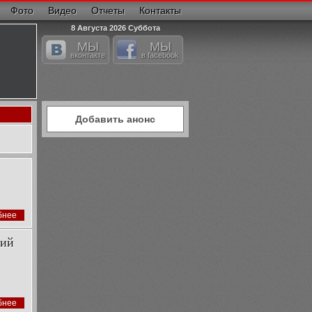
Фото
Видео
Отчеты
Контакты
8 Августа 2026 Суббота
МЫ
МЫ
вконтакте
в facebook
Добавить анонс
бнее
кий
бнее