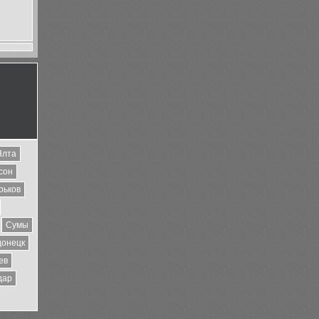
Ялта
сон
рьков
Сумы
донецк
ев
дар