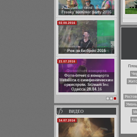
Open-air фестиваль
"МОСТ" 2014
03.01.2014
Романтики Red Shades
15.12.2013
Площ
Фотоотчет концерта
Че
«Легендарные
Пластилиновые Ноги» в
Жит
арт-клубе «Юла-85»
10.12.2013
Ростов
1
2
3
Умань
ВИДЕО
М
Ко
06.02.2014