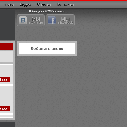
Фото
Видео
Отчеты
Контакты
6 Августа 2026 Четверг
МЫ
МЫ
вконтакте
в facebook
Добавить анонс
бнее
бнее