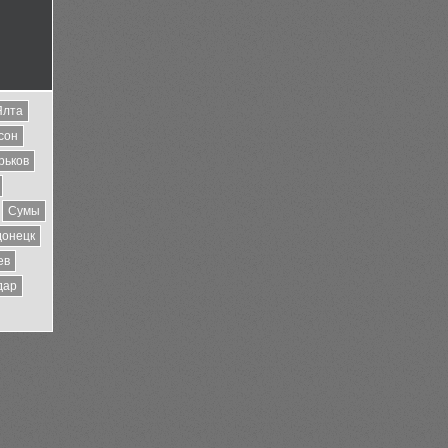
Ялта
сон
рьков
Сумы
донецк
ев
дар