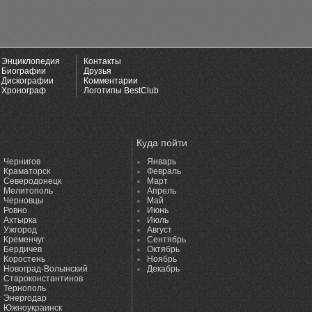
Энциклопедия
Контакты
Биографии
Друзья
Дискографии
Комментарии
Хронограф
Логотипы BestClub
Куда пойти
Чернигов
Январь
Краматорск
Февраль
Северодонецк
Март
Мелитополь
Апрель
Черновцы
Май
Ровно
Июнь
Ахтырка
Июль
Ужгород
Август
Кременчуг
Сентябрь
Бердичев
Октябрь
Коростень
Ноябрь
Новоград-Волынский
Декабрь
Староконстантинов
Тернополь
Энергодар
Южноукраинск