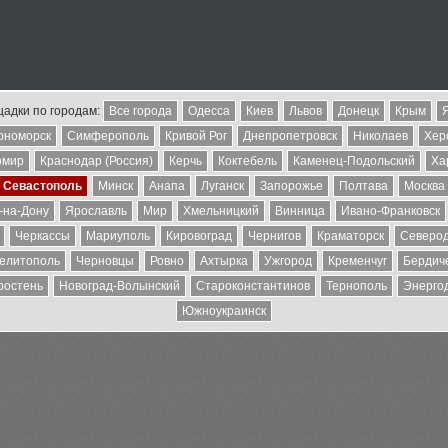
адки по городам:
Все города
Одесса
Киев
Львов
Донецк
Крым
рноморск
Симферополь
Кривой Рог
Днепропетровск
Николаев
Хер
омир
Краснодар (Россия)
Керчь
Коктебель
Каменец-Подольский
Ха
Севастополь
Минск
Анапа
Луганск
Запорожье
Полтава
Москва
-на-Дону
Ярославль
Мир
Хмельницкий
Винница
Ивано-Франковск
Черкассы
Мариуполь
Кировоград
Чернигов
Краматорск
Северо
елитополь
Черновцы
Ровно
Ахтырка
Ужгород
Кременчуг
Бердич
ростень
Новоград-Волынский
Староконстантинов
Тернополь
Энерго
Южноукраинск