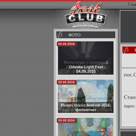
Гла
ФОТО
02.10.2015
Фото-отчет с концерта
Kadebostany Одесса
24.09.2015
пос.
29.07.2015
Стан
Фестиваль Freaky Summer
Party 2015 - море улыбок,
Адрес:
панд и прекрасных людей
05.07.2014