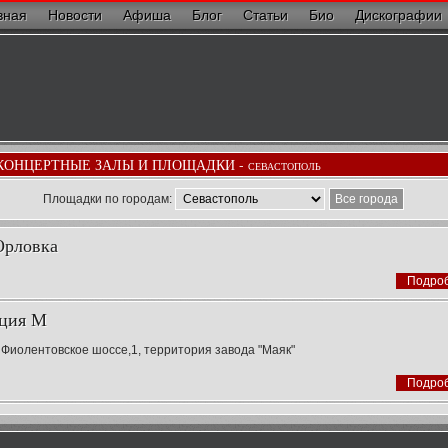
вная
Новости
Афиша
Блог
Статьи
Био
Дискографии
КОНЦЕРТНЫЕ ЗАЛЫ И ПЛОЩАДКИ -
СЕВАСТОПОЛЬ
Площадки по городам:
Все города
Орловка
Подро
ция М
 Фиолентовское шоссе,1, территория завода "Маяк"
Подро