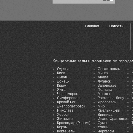
1
2
3
Главная
Новости
Концертные залы и площадки по города
Одесса
Севастополь
Киев
Минск
Львов
Анапа
Донецк
Луганск
Крым
Запорожье
Ялта
Полтава
Черноморск
Москва
Симферополь
Ростов-на-Дону
Кривой Рог
Ярославль
Днепропетровск
Мир
Николаев
Хмельницкий
Херсон
Винница
Житомир
Ивано-Франковск
Краснодар (Россия)
Сумы
Керчь
Умань
Коктебель
Черкассы