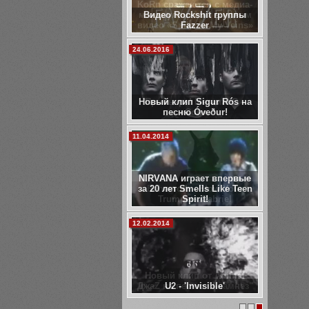
KoRn сражаются с медиа-
манипуляциями в новом
видео «Spike In My Veins»
11.12.2013
Премьера! МегамасС –
«Сон».
05.12.2013
Behemoth - Blow Your
Trumpets Gabriel
27.11.2013
Новый клип от Animal
ДжаZ на песню "Анамнез"