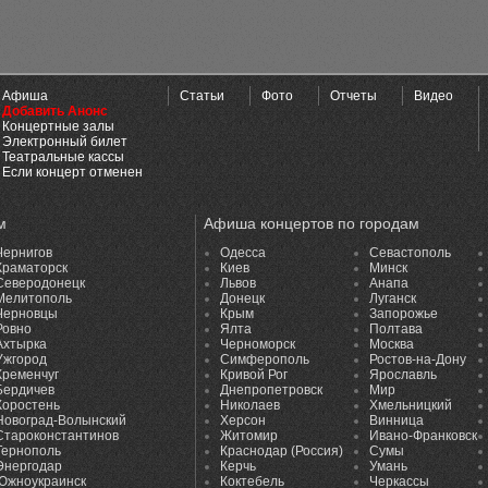
Афиша
Статьи
Фото
Отчеты
Видео
Добавить Анонс
Концертные залы
Электронный билет
Театральные кассы
Если концерт отменен
м
Афиша концертов по городам
Чернигов
Одесса
Севастополь
Краматорск
Киев
Минск
Северодонецк
Львов
Анапа
Мелитополь
Донецк
Луганск
Черновцы
Крым
Запорожье
Ровно
Ялта
Полтава
Ахтырка
Черноморск
Москва
Ужгород
Симферополь
Ростов-на-Дону
Кременчуг
Кривой Рог
Ярославль
Бердичев
Днепропетровск
Мир
Коростень
Николаев
Хмельницкий
Новоград-Волынский
Херсон
Винница
Староконстантинов
Житомир
Ивано-Франковск
Тернополь
Краснодар (Россия)
Сумы
Энергодар
Керчь
Умань
Южноукраинск
Коктебель
Черкассы