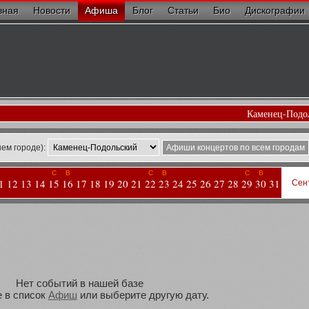
вная
Новости
Афиша
Блог
Статьи
Био
Дискографии
Каменец-Подо
ем городе):
Афиши концертов по всем городам
С
В
С
В
С
В
1
12
13
14
15
16
17
18
19
20
21
22
23
24
25
26
27
28
29
30
31
Сен
Нет событий в нашей базе
 в список
Афиш
или выберите другую дату.