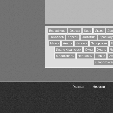
Все афиши
Одесса
Киев
Львов
Дон
Николаев
Херсон
Житомир
Краснода
Минск
Анапа
Луганск
Запорожье
П
Ивано-Франковск
Сумы
Умань
Ч
Мелитополь
Черновцы
Ровно
Ах
Староконст
Главная
Новости