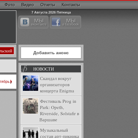
Фото
Видео
Отчеты
Контакты
7 Августа 2026 Пятница
МЫ
МЫ
вконтакте
в facebook
льский
Добавить анонс
НОВОСТИ
Скандал вокруг
тябрь
организаторов
концерта Enigma
Фестиваль Prog in
Park: Opeth,
Riverside, Solstafir в
Варшаве
Музыкальный
состав арт-пикника