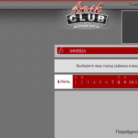
Гла
АФИША
Выберите ваш город (афиша в ваш
С
В
С
В
1
2
3
4
5
6
7
8
9
10
1
Июль
Перейдите