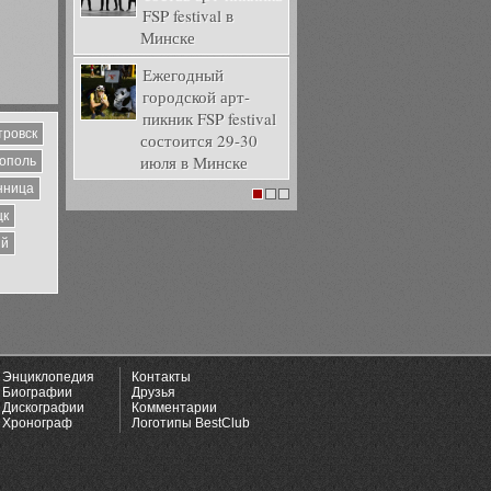
FSP festival в
Минске
Ежегодный
городской арт-
пикник FSP festival
тровск
состоится 29-30
июля в Минске
ополь
нница
1
2
3
цк
ий
Энциклопедия
Контакты
Биографии
Друзья
Дискографии
Комментарии
Хронограф
Логотипы BestClub