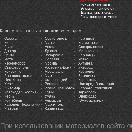
Добавить Анонс
Концертные залы
Электронный билет
Театральные кассы
Если концерт отменен
Концертные залы и площадки по городам
Одесса
Севастополь
Чернигов
Киев
Минск
Краматорск
Львов
Анапа
Северодонецк
Донецк
Луганск
Мелитополь
Крым
Запорожье
Черновцы
Ялта
Полтава
Ровно
Черноморск
Москва
Ахтырка
Симферополь
Ростов-на-Дону
Ужгород
Кривой Рог
Ярославль
Кременчуг
Днепропетровск
Мир
Бердичев
Николаев
Хмельницкий
Коростень
Херсон
Винница
Новоград-Волынский
Житомир
Ивано-Франковск
Староконстантинов
Краснодар (Россия)
Сумы
Тернополь
Керчь
Умань
Энергодар
Коктебель
Черкассы
Южноукраинск
Каменец-Подольский
Мариуполь
Харьков
Кировоград
При использовании материалов сайта 