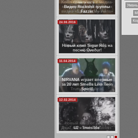
KoRn сражаются с медиа-
Умань
манипуляциями в новом
видео «Spike In My Veins»
М
Ко
11.12.2013
Премьера! МегамасС –
«Сон».
05.12.2013
Behemoth - Blow Your
Trumpets Gabriel
27.11.2013
Новый клип от Animal
ДжаZ на песню "Анамнез"