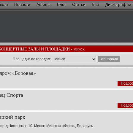
вная
Новости
Афиша
Блог
Статьи
Био
Дискографии
КОНЦЕРТНЫЕ ЗАЛЫ И ПЛОЩАДКИ -
МИНСК
Площадки по городам:
Все города
дром «Боровая»
Подро
ец Спорта
Подро
цкий парк
 пр-д Чижевских, 10, Минск, Минская область, Беларусь