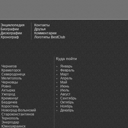
Энциклопедия
Контакты
Биографии
Друзья
Дискографии
Комментарии
Хронограф
Логотипы BestClub
Куда пойти
Чернигов
Январь
Краматорск
Февраль
Северодонецк
Март
Мелитополь
Апрель
Черновцы
Май
Ровно
Июнь
Ахтырка
Июль
Ужгород
Август
Кременчуг
Сентябрь
Бердичев
Октябрь
Коростень
Ноябрь
Новоград-Волынский
Декабрь
Староконстантинов
Тернополь
Энергодар
Южноукраинск