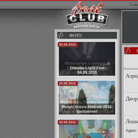
Гла
ФОТО
02.10.2015
Фото-отчет с концерта
Kadebostany Одесса
24.09.2015
Аэро
29.07.2015
Двор
Фестиваль Freaky Summer
Party 2015 - море улыбок,
панд и прекрасных людей
Лоши
05.07.2014
Адрес: