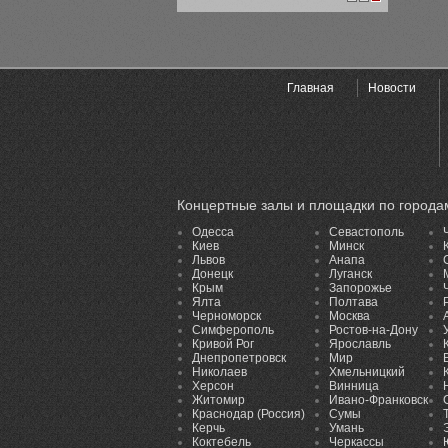
1
2
3
Главная
Новости
Концертные залы и площадки по города
Одесса
Севастополь
Киев
Минск
Львов
Анапа
Донецк
Луганск
Крым
Запорожье
Ялта
Полтава
Черноморск
Москва
Симферополь
Ростов-на-Дону
Кривой Рог
Ярославль
Днепропетровск
Мир
Николаев
Хмельницкий
Херсон
Винница
Житомир
Ивано-Франковск
Краснодар (Россия)
Сумы
Керчь
Умань
Коктебель
Черкассы