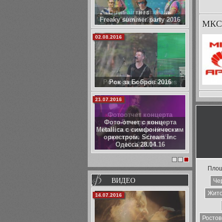
Open-air фестиваль
"МОСТ" 2014
МКС
03.01.2014
Романтики Red Shades
15.12.2013
Фотоотчет концерта
«Легендарные
Пластилиновые Ноги» в
арт-клубе «Юла-85»
10.12.2013
1
2
3
Площ
ВИДЕО
Че
Жит
06.02.2014
Ростов