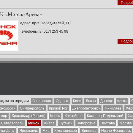
Подро
К «Минск-Арена»
Адрес: пр-т. Победителей, 111
Телефоны: 8 (017) 253 45 98
Подро
адки по городам:
Все города
Одесса
Киев
Львов
Донецк
Крым
рноморск
Симферополь
Кривой Рог
Днепропетровск
Николаев
Хер
омир
Краснодар (Россия)
Керчь
Коктебель
Каменец-Подольский
Ха
Севастополь
Минск
Анапа
Луганск
Запорожье
Полтава
Москва
-на-Дону
Ярославль
Мир
Хмельницкий
Винница
Ивано-Франковск