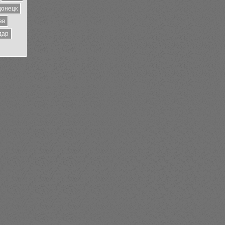
донецк
ев
дар