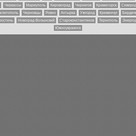
Черкассы
Мариуполь
Кировоград
Чернигов
Краматорск
Северо
елитополь
Черновцы
Ровно
Ахтырка
Ужгород
Кременчуг
Бердич
ростень
Новоград-Волынский
Староконстантинов
Тернополь
Энерго
Южноукраинск