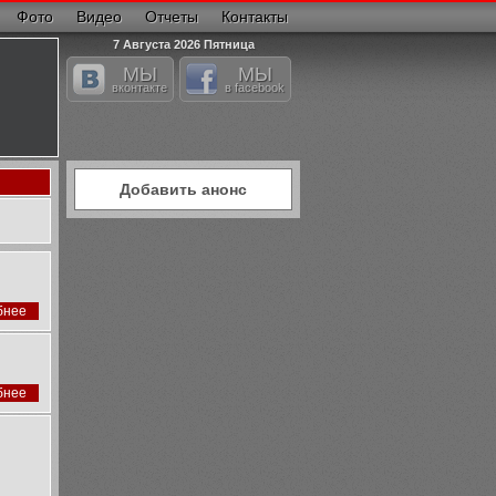
Фото
Видео
Отчеты
Контакты
7 Августа 2026 Пятница
МЫ
МЫ
вконтакте
в facebook
Добавить анонс
бнее
бнее