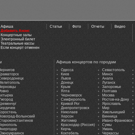
Афиша
Статьи
Фото
Отчеты
Видео
Добавить Анонс
Концертные залы
Электронный билет
Театральные кассы
Если концерт отменен
м
Афиша концертов по городам
Чернигов
Одесса
Севастополь
Краматорск
Киев
Минск
Северодонецк
Львов
Анапа
Мелитополь
Донецк
Луганск
Черновцы
Крым
Запорожье
Ровно
Ялта
Полтава
Ахтырка
Черноморск
Москва
Ужгород
Симферополь
Ростов-на-Дону
Кременчуг
Кривой Рог
Ярославль
Бердичев
Днепропетровск
Мир
Коростень
Николаев
Хмельницкий
Новоград-Волынский
Херсон
Винница
Староконстантинов
Житомир
Ивано-Франковск
Тернополь
Краснодар (Россия)
Сумы
Энергодар
Керчь
Умань
Южноукраинск
Коктебель
Черкассы