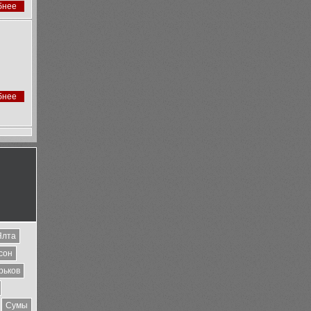
бнее
бнее
Ялта
сон
рьков
Сумы