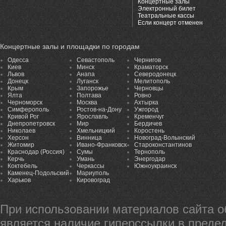
Концертные залы
Электронный билет
Театральные кассы
Если концерт отменен
Концертные залы и площадки по городам
Одесса
Севастополь
Чернигов
Киев
Минск
Краматорск
Львов
Анапа
Северодонецк
Донецк
Луганск
Мелитополь
Крым
Запорожье
Черновцы
Ялта
Полтава
Ровно
Черноморск
Москва
Ахтырка
Симферополь
Ростов-на-Дону
Ужгород
Кривой Рог
Ярославль
Кременчуг
Днепропетровск
Мир
Бердичев
Николаев
Хмельницкий
Коростень
Херсон
Винница
Новоград-Волынский
Житомир
Ивано-Франковск
Староконстантинов
Краснодар (Россия)
Сумы
Тернополь
Керчь
Умань
Энергодар
Коктебель
Черкассы
Южноукраинск
Каменец-Подольский
Мариуполь
Харьков
Кировоград
При использовании материалов сайта 
является наличие гиперссылки в предел