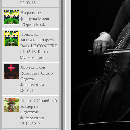
22.03.18
Ни разу не
фрацузы Mozart
L'Opera Rock
Подделка
MOZART L'Opera
Rock LE CONCERT
21.02.18 Театр
Музкомедии
Хор монахов
Resonance Group
Одесса
Филармония
28.01.17
БГ 45! Юбилейный
концерт в
Одесской
Филармонии
13.11.2017