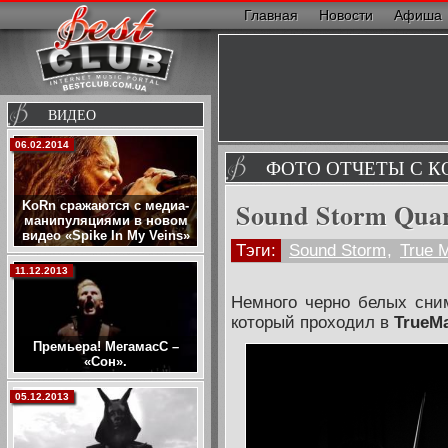
Главная
Новости
Афиша
ВИДЕО
06.02.2014
ФОТО ОТЧЕТЫ С К
Sound Storm Quart
KoRn сражаются с медиа-
манипуляциями в новом
видео «Spike In My Veins»
Тэги:
Sound Storm
,
True 
11.12.2013
Немного черно белых сни
который проходил в
TrueM
Премьера! МегамасС –
«Сон».
05.12.2013