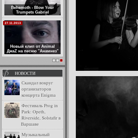
Behemoth - Blow Your
Trumpets Gabriel
27.11.2013
Новый клип от Animal
ДжаZ на песню "Анамнез"
1
2
3
НОВОСТИ
Скандал вокруг
организаторов
концерта Enigma
Фестиваль Prog in
Park: Opeth,
Riverside, Solstafir в
Варшаве
Музыкальный