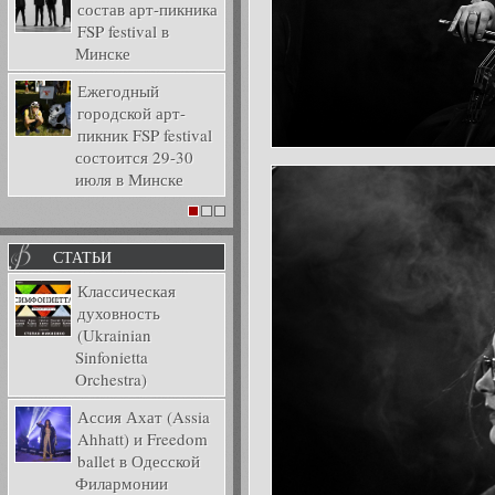
состав арт-пикника
FSP festival в
Минске
Ежегодный
городской арт-
пикник FSP festival
состоится 29-30
июля в Минске
1
2
3
СТАТЬИ
Классическая
духовность
(Ukrainian
Sinfonietta
Orchestra)
Ассия Ахат (Assia
Ahhatt) и Freedom
ballet в Одесской
Филармонии