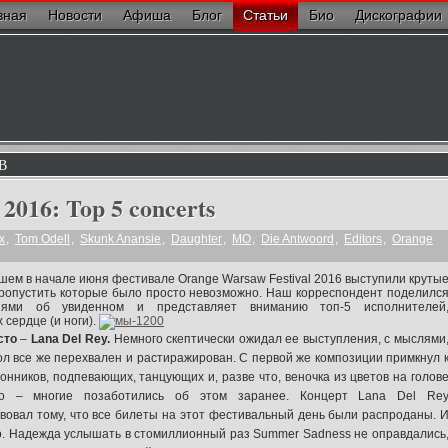
вная
Новости
Афиша
Блог
Статьи
Био
Дискографии
В
2016: Top 5 concerts
x
,
Tom Odell
,
Skunk Anansie
,
Daughter
,
MO
,
Die Antwoord
,
Editors
,
Orange
ем в начале июня фестивале Orange Warsaw Festival 2016 выступили круты
ропустить которые было просто невозможно. Наш корреспондент поделилс
ниями об увиденном и представляет вниманию топ-5 исполнителей
 сердце (и ноги).
сто
–
Lana Del Rey.
Немного скептически ожидал ее выступления, с мыслями
ол все же перехвален и растиражирован. С первой же композиции примкнул 
онников, подпевающих, танцующих и, разве что, веночка из цветов на голов
ло – многие позаботились об этом заранее. Концерт Lana Del Re
вовал тому, что все билеты на этот фестивальный день были распроданы. 
. Надежда услышать в стомиллионный раз Summer Sadness не оправдались