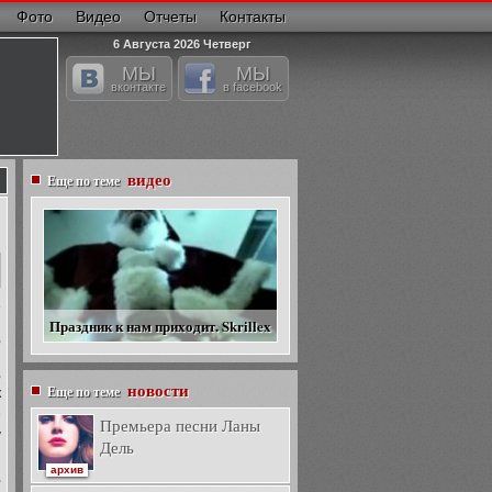
Фото
Видео
Отчеты
Контакты
6 Августа 2026 Четверг
МЫ
МЫ
вконтакте
в facebook
видео
Еще по теме
е
я
Праздник к нам приходит. Skrillex
,
,
новости
Еще по теме
к
е
Премьера песни Ланы
y
Дель
И
архив
,