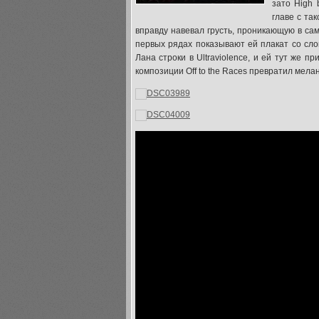
зато High 
главе с так
вправду навевал грусть, проникающую в самое 
первых рядах показывают ей плакат со словам
Лана строки в Ultraviolence, и ей тут же 
композиции Off to the Races превратил мела