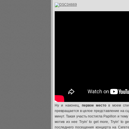
Ну и наконец,
первое место
в моем спи
превращается в целое представление на сц
минут. Такая участь постигла Papillon и тему
мотив из нее Tryin' to get more, Tryin' t
последнего посещения концерта на Сигете 