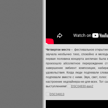
Четвертое место
– фестивальное открытие
звучала необычно тихо, спокойно и мелоди
первая половина концерта англичан была 
произошло абсолютное перерождение сти
завершение эмбиент композиции, набир
удовольствия. Когда люди подпевали слова 
подпевали вместе с ними. Звук, свет, голо
настроение хедлайнера-не-для-всех. Тот са
выступлениям!