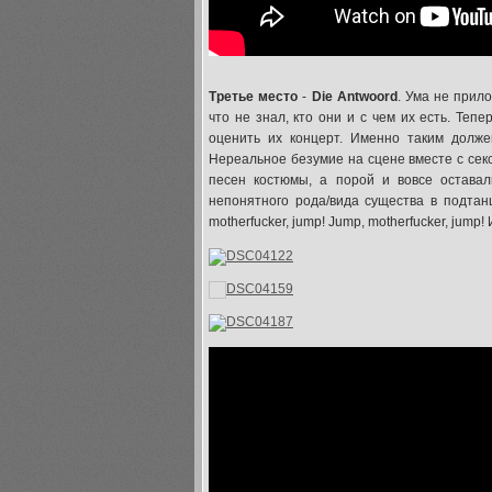
Третье место
-
Die Antwoord
. Ума не прило
что не знал, кто они и с чем их есть. Теп
оценить их концерт. Именно таким долже
Нереальное безумие на сцене вместе с се
песен костюмы, а порой и вовсе оставал
непонятного рода/вида существа в подтан
motherfucker, jump! Jump, motherfucker, jump!