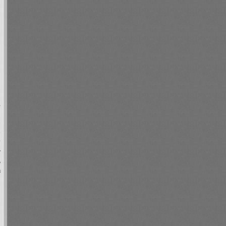
а
и
е
е
т
у
ь
в