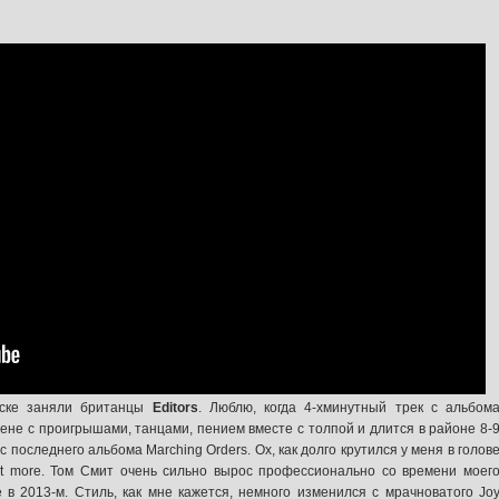
ске заняли британцы
Editors
. Люблю, когда 4-хминутный трек с альбом
ене с проигрышами, танцами, пением вместе с толпой и длится в районе 8-
 с последнего альбома Marching Orders. Ох, как долго крутился у меня в голов
o get more. Том Смит очень сильно вырос профессионально со времени моег
в 2013-м. Стиль, как мне кажется, немного изменился с мрачноватого Jo