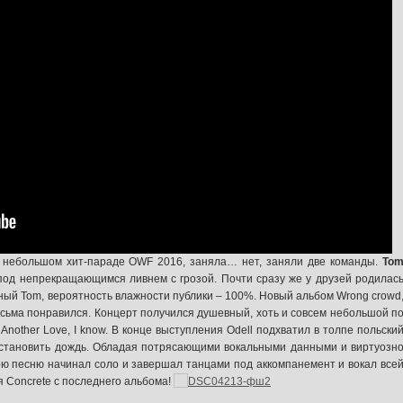
м небольшом хит-параде OWF 2016, заняла… нет, заняли две команды.
To
 под непрекращающимся ливнем с грозой. Почти сразу же у друзей родилас
ьный Tom, вероятность влажности публики – 100%. Новый альбом Wrong crowd
есьма понравился. Концерт получился душевный, хоть и совсем небольшой п
Another Love, I know. В конце выступления Odell подхватил в толпе польски
 остановить дождь. Обладая потрясающими вокальными данными и виртуозн
ою песню начинал соло и завершал танцами под аккомпанемент и вокал все
 Concrete с последнего альбома!