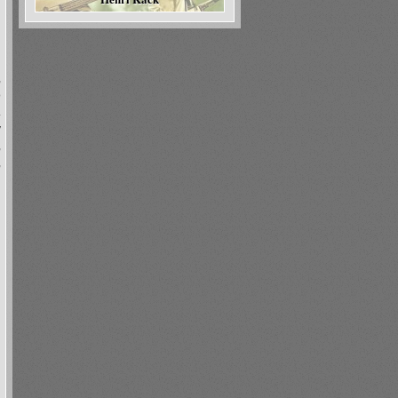
,
о
.
у
,
,