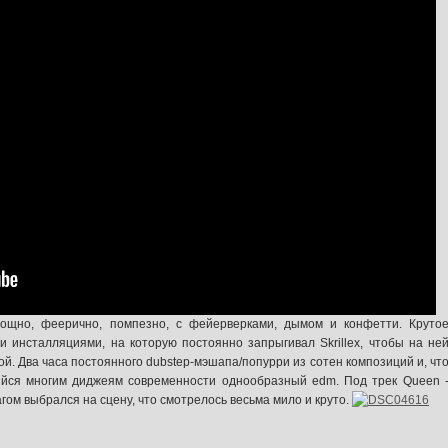
Мощно, феерично, помпезно, с фейерверками, дымом и конфетти. Круто
 инсталляциями, на которую постоянно запрыгивал Skrillex, чтобы на не
ой. Два часа постоянного dubstep-мэшапа/попурри из сотен композиций и, чт
ийся многим диджеям современности однообразный edm. Под трек Queen 
агом выбрался на сцену, что смотрелось весьма мило и круто.