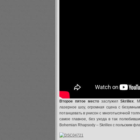
Второе пятое место
заслужил
Skrillex
. 
лазерное шоу, огромная сцена с безумными
потанцевать в унисон с многотысячной толп
самое главное, без ухода в так полюбивш
Bohemian Rhapsody – Skrillex с польским фл