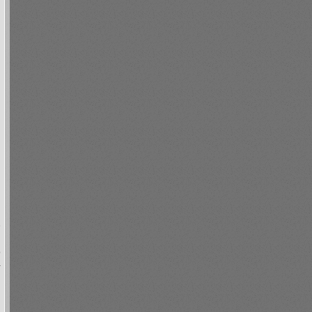
е
й
о
-