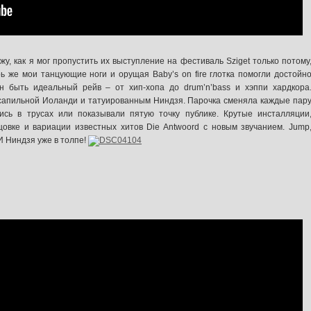
жу, как я мог пропустить их выступление на фестиваль Sziget только потому
ерь же мои танцующие ноги и орущая Baby’s on fire глотка помогли достойн
н быть идеальный рейв – от хип-хопа до drum’n’bass и хэппи хардкора
ксапильной Иоланди и татуированным Ниндзя. Парочка сменяла каждые пар
ись в трусах или показывали пятую точку публике. Крутые инсталляции
цовке и вариации известных хитов Die Antwoord с новым звучанием. Jump
 И Ниндзя уже в толпе!