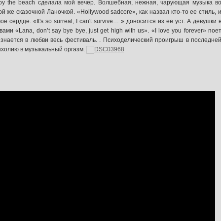
by the beach сделала мой вечер. Волшебная, нежная, чарующая музыка в
ой же сказочной Ланочкой. «Hollywood sadcore», как назвал кто-то ее стиль, 
сердце. «It's so surreal, I can't survive… » доносится из ее уст. А девушки 
и «Lana, don’t say bye bye, just get high with us». «I love you forever» пое
признается в любви весь фестиваль. . Психоделический проигрыш в последне
нхолию в музыкальный оргазм.