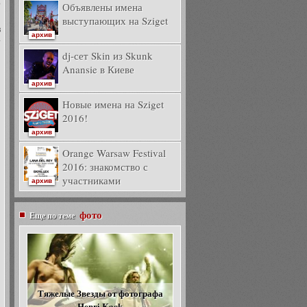
о
Объявлены имена
и
выступающих на Sziget
в
архив
т
dj-сет Skin из Skunk
й
Anansie в Киеве
архив
Новые имена на Sziget
2016!
архив
Orange Warsaw Festival
2016: знакомство с
участниками
архив
фото
Еще по теме
Тяжелые Звезды от фотографа
Henri Kack