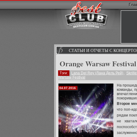
Гла
СТАТЬИ И ОТЧЕТЫ С КОНЦЕРТО
Orange Warsaw Festival 
Тэги:
Lana Del Rey (Лана Дель Рей)
,
Skrille
Warsaw Festival
На прошедш
04.07.2016
команды, п
впечатле
покоривших
Второе ме
что поп-ид
рядам покл
не хвата
поспособст
заслуженно