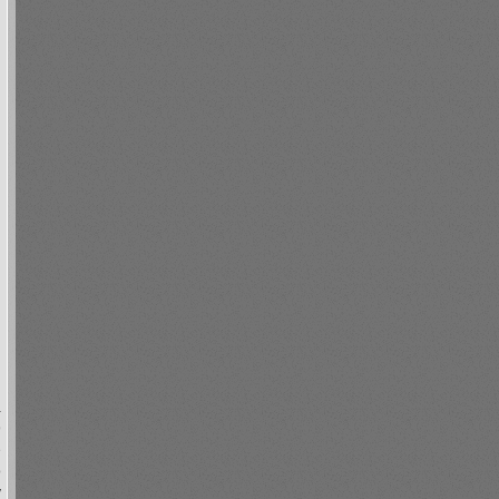
а
9
е
о
y