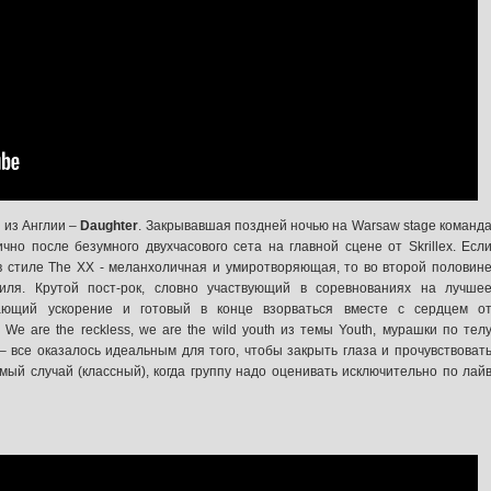
 из Англии –
Daughter
. Закрывавшая поздней ночью на Warsaw stage команд
чно после безумного двухчасового сета на главной сцене от Skrillex. Есл
в стиле The XX - меланхоличная и умиротворяющая, то во второй половин
ля. Крутой пост-рок, словно участвующий в соревнованиях на лучше
ающий ускорение и готовый в конце взорваться вместе с сердцем о
We are the reckless, we are the wild youth из темы Youth, мурашки по тел
с – все оказалось идеальным для того, чтобы закрыть глаза и прочувствоват
мый случай (классный), когда группу надо оценивать исключительно по лай