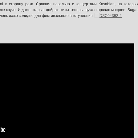
pol в сторону рока. Сравнил невольно с концертами Kasabian, на которы
все круче. И даже старые добрые хиты теперь звучат гораздо мощнее. Sugar
о очень даже солидно для фестивального выступления.