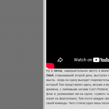
Ну и
пятое
, завершительное место в мое
Odell
, открывавший второй день, выступал
мысль - когда на сцену выходит очаровател
который Том представлял здесь, весьма и в
времени, с любимыми хитами Can’t Pretend, 
флаг и, размахивая им на сцене, «сумел»
играя на фортепиано, Том почти каждую св
своей команды. Чего стоила одна лишь песня