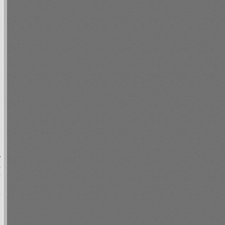
m
ь
,
о
й
о
й