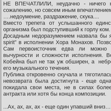
НЕ ВПЕЧАТЛИЛИ, неудачно - ничего не
сожалению, но совсем иным впечатление
….недоумение, раздражение, скука....
Вместо трепета от услышанного единс
организма был подступивший к горлу ком.
Досадным недоразумением назвала бы я и
spirit” в исполнении Хора Монахов. Позв
Сам первоисточник едва ли можно 
вычурности и сложности исполнения. В
Кобейна был не так уж обширен, а небре
его музыкального течения.
Публика откровенно скучала и тяготилась
невозврата была достигнута - еще одн
покидала свои места, не в силах боле
антракта или хотя бы конца композиции.
...Ах, ах, ах, ах - еще один упавший вниз…