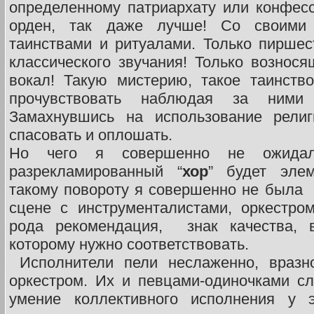
определенному патриархату или конфес
орден, так даже лучше! Со своими 
таинствами и ритуалами. Только пиршест
классического звучания! Только возно
вокал! Такую мистерию, такое таинств
прочувствовать наблюдая за ними
Замахнувшись на использование религ
спасовать и оплошать.
Но чего я совершенно не ожидал
разрекламированный “
хор
” будет эле
такому повороту я совершенно не была г
сцене с инструменталистами, оркестро
рода рекомендация, знак качества, в
которому нужно соответствовать.
Исполнители пели неслаженно, вразно
оркестром. Их и певцами-одиночками с
умение коллективного исполнения у