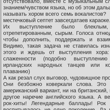
отсутствовало, вместе с музыкальным сл
знанием/чувством языка, но об этом даль
называть хором всего семь вокалистов? 
местечковый септет завсегдатаев караоке
Их выступление было блеклым,
отрепетированным, сырым. Голоса отню
чтобы дополнить, поддержать и взаим
Видимо, такая задача не ставилась из
этого и ждешь от выступления хора: 
слаженности (подобно выступлению
ирландских народных танцев или к
плаванию)
А как резал слух выговор, чудовищное пр
Они безбожно коверкали слова. Это
американский вариант, ни на британский,
другое наречие английского языка. А в
рок-хиты! Легендарные баллады! Рок 
воспитывалось не одно поколение. Да 