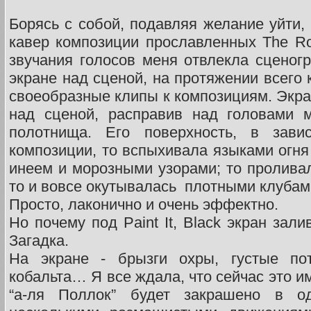
Борясь с собой, подавляя желание уйти, 
кавер композиции прославленных The Roll
звучания голосов меня отвлекла сценогр
экране над сценой, на протяжении всего
своеобразные клипы к композициям. Экра
над сценой, расправив над головами 
полотнища. Его поверхность, в зави
композиции, то вспыхивала языками огня
инеем и морозными узорами; то пролива
то и вовсе окутывалась плотными клубам
Просто, лаконично и очень эффектно.
Но почему под Paint It, Black экран зал
Загадка.
На экране - брызги охры, густые пот
кобальта… Я все ждала, что сейчас это 
“а-ля Поллок” будет закрашено в о