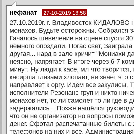
нефанат
27-10-2019 18:58
27.10.2019г. г. Владивосток КИДАЛОВО 
монахов. Будьте осторожны. Собрался за
Гачалось шевеление на сцене спустя 30 
немного опоздали. Погас свет, Заиграла
другая... нард в зале кричит "Мониахи д
неясно, напрягает. В итоге через 6-7 ко
минут. Ну люди к касе, мл что творится,
касирша глазами хлопает, не знает что с
направляет к оргу. Идём все закулисы.
исполнители Резонанс груп и никто ничег
монахов нет, то ли самолет то ли где в 
задержались... Позже нашёлся руководи
что он не организатор но вопросы помо
денег. Сфотал распечатанные билеты с
телефонов на них и все. Администрация