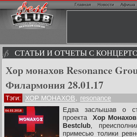
Главная
Новости
Афиша
СТАТЬИ И ОТЧЕТЫ С КОНЦЕРТ
Хор монахов Resonance Gro
Филармония 28.01.17
Тэги:
ХОР МОНАХОВ
,
resonance
Едва заслышав о ст
04.03.2018
проекта
Хор Монахов
Bestclub
, преисполн
примесью толики ревн