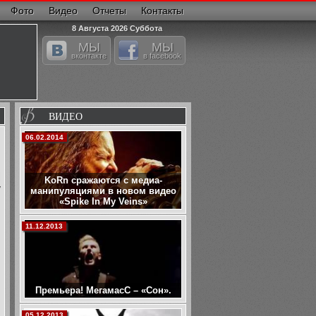
Фото
Видео
Отчеты
Контакты
8 Августа 2026 Суббота
МЫ
МЫ
вконтакте
в facebook
ВИДЕО
06.02.2014
KoRn сражаются с медиа-
у
манипуляциями в новом видео
«Spike In My Veins»
11.12.2013
Премьера! МегамасС – «Сон».
05.12.2013