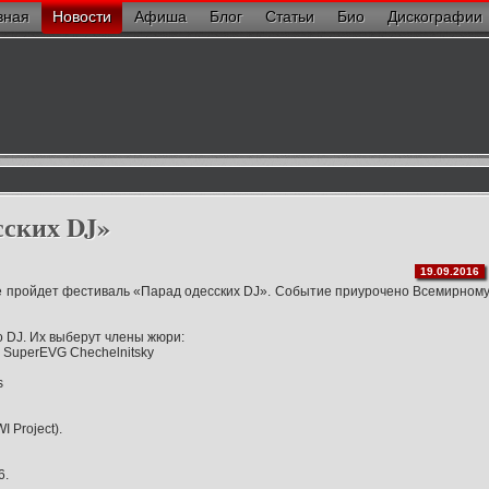
вная
Новости
Афиша
Блог
Статьи
Био
Дискографии
сских DJ»
19.09.2016
се пройдет фестиваль «Парад одесских DJ». Событие приурочено Всемирном
о DJ. Их выберут члены жюри:
y SuperEVG Chechelnitsky
s
I Project).
6.