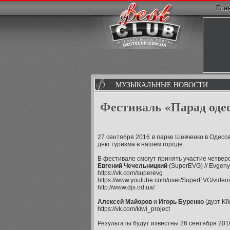
Гла
МУЗЫКАЛЬНЫЕ НОВОСТИ
Фестиваль «Парад оде
27 сентября 2016 в парке Шевченко в Одес
дню туризма в нашем городе.
В фестивале смогут принять участие четвер
Евгений Чечельницкий
(SuperEVG) // Evgen
https://vk.com/superevg
https://www.youtube.com/user/SuperEVG/video
http://www.djs.od.ua/
Алексей Майоров
и
Игорь Буренко
(дуэт KIW
https://vk.com/kiwi_project
Результаты будут известны 26 сентября 201