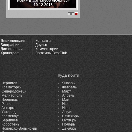
Ноги» в арт-клубе «Юла-85»
10.12.2013
1
2
3
Энциклопедия
Контакты
Биографии
Друзья
Дискографии
Комментарии
Хронограф
Логотипы BestClub
Куда пойти
Чернигов
Январь
Краматорск
Февраль
Северодонецк
Март
Мелитополь
Апрель
Черновцы
Май
Ровно
Июнь
Ахтырка
Июль
Ужгород
Август
Кременчуг
Сентябрь
Бердичев
Октябрь
Коростень
Ноябрь
Новоград-Волынский
Декабрь