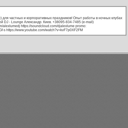
) для частных и корпоративных праздников! Опыт работы в ночных клубах
й DJ - Lounge Александр. Киев. +38095-834-7485 (e-mail)
om/alexlumedj https://soundcloud.com/djalexlume promо:
Gf-s https://www.youtube.com/watch?v=kvF7p0XF2FM