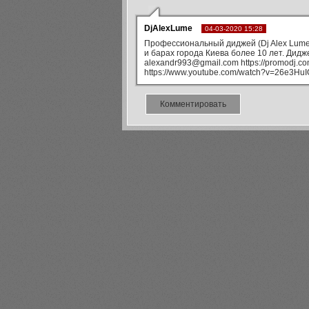
DjAlexLume
04-03-2020 15:28
Профессиональный диджей (Dj Alex Lume
и барах города Киева более 10 лет. Дидже
alexandr993@gmail.com
https://promodj.c
https://www.youtube.com/watch?v=26e3HuI
Комментировать