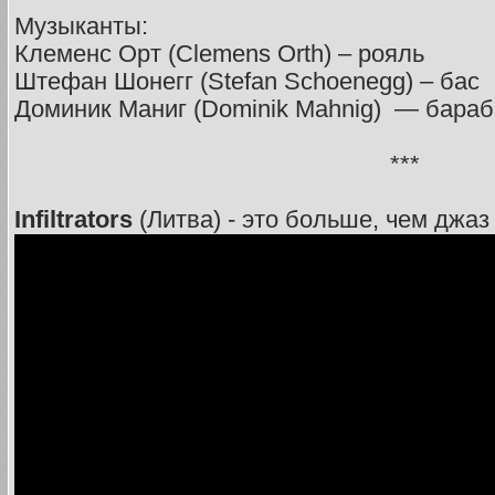
Музыканты:
Клеменс Орт (Clemens Orth) – рояль
Штефан Шонегг (Stefan Schoenegg) – бас
Доминик Маниг (Dominik Mahnig) — бара
***
Infiltrators
(Литва) - это больше, чем джаз