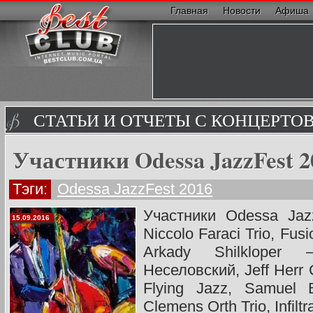
Главная
Новости
Афиша
СТАТЬИ И ОТЧЕТЫ С КОНЦЕРТО
Участники Odessa JazzFest 2
Тэги:
Odessa JazzFest 2016
Участники Odessa Jaz
15.09.2016
Niccolo Faraci Trio, Fus
Arkady Shilklope
Неселовский, Jeff Herr C
Flying Jazz, Samuel B
Clemens Orth Trio, Infiltr