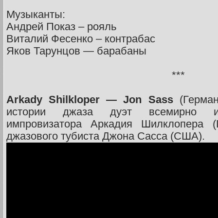
Музыканты:
Андрей Показ – рояль
Виталий Фесенко – контрабас
Яков Тарунцов — барабаны
***
Arkady Shilkloper — Jon Sass
(Герман
истории джаза дуэт всемирно изв
импровизатора Аркадия Шилклопера (Г
джазового тубиста Джона Сасса (США).