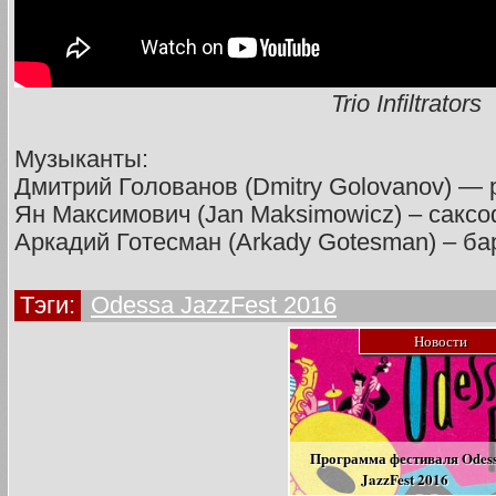
Trio Infiltrators
Музыканты:
Дмитрий Голованов (Dmitry Golovanov) —
Ян Максимович (Jan Maksimowicz) – сакс
Аркадий Готесман (Arkady Gotesman) – ба
Тэги:
Odessa JazzFest 2016
Новости
Программа фестиваля Odes
JazzFest 2016