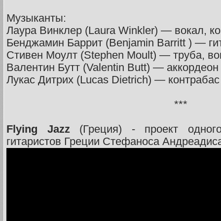
Музыканты:
Лаура Винклер (Laura Winkler) — вокал, к
Бенджамин Баррит (Benjamin Barritt ) — ги
Стивен Моулт (Stephen Moult) — труба, во
Валентин Бутт (Valentin Butt) — аккордеон
Лукас Дитрих (Lucas Dietrich) — контрабас
***
Flying Jazz
(Греция) - проект одног
гитаристов Греции Стефаноса Андреадис