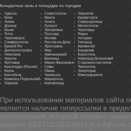
Концертные залы и площадки по городам
Одесса
Севастополь
Чернигов
Киев
Минск
Краматорск
Львов
Анапа
Северодонецк
Донецк
Луганск
Мелитополь
Крым
Запорожье
Черновцы
Ялта
Полтава
Ровно
Черноморск
Москва
Ахтырка
Симферополь
Ростов-на-Дону
Ужгород
Кривой Рог
Ярославль
Кременчуг
Днепропетровск
Мир
Бердичев
Николаев
Хмельницкий
Коростень
Херсон
Винница
Новоград-Волынский
Житомир
Ивано-Франковск
Староконстантинов
Краснодар (Россия)
Сумы
Тернополь
Керчь
Умань
Энергодар
Коктебель
Черкассы
Южноукраинск
Каменец-Подольский
Мариуполь
Харьков
Кировоград
При использовании материалов сайта 
является наличие гиперссылки в предел
расположения исходной статьи с указа
издания BESTCLUB.COM.UA и Автора ста