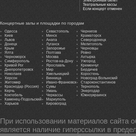
Электронный билет
Театральные кассы
Если концерт отменен
Концертные залы и площадки по городам
Одесса
Севастополь
Чернигов
Киев
Минск
Краматорск
Львов
Анапа
Северодонецк
Донецк
Луганск
Мелитополь
Крым
Запорожье
Черновцы
Ялта
Полтава
Ровно
Черноморск
Москва
Ахтырка
Симферополь
Ростов-на-Дону
Ужгород
Кривой Рог
Ярославль
Кременчуг
Днепропетровск
Мир
Бердичев
Николаев
Хмельницкий
Коростень
Херсон
Винница
Новоград-Волынский
Житомир
Ивано-Франковск
Староконстантинов
Краснодар (Россия)
Сумы
Тернополь
Керчь
Умань
Энергодар
Коктебель
Черкассы
Южноукраинск
Каменец-Подольский
Мариуполь
Харьков
Кировоград
При использовании материалов сайта 
является наличие гиперссылки в предел