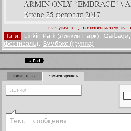
ARMIN ONLY “EMBRACE” \ Arm
Киеве 25 февраля 2017
« Вернуться назад
|
Все новости мира музыки
|
Тэги:
Linkin Park (Линкин Парк)
,
Garbage
фестиваль)
,
Бумбокс (группа)
Комментарии
Комментировать