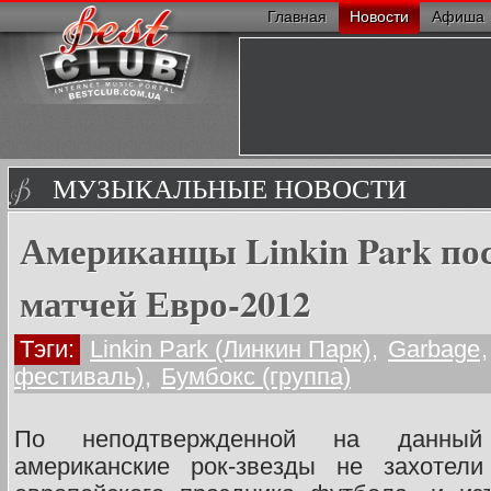
Главная
Новости
Афиша
МУЗЫКАЛЬНЫЕ НОВОСТИ
Американцы Linkin Park пос
матчей Евро-2012
Тэги:
Linkin Park (Линкин Парк)
,
Garbage
фестиваль)
,
Бумбокс (группа)
По неподтвержденной на данный
американские рок-звезды не захотели