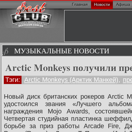
Главная
Новости
Афиша
МУЗЫКАЛЬНЫЕ НОВОСТИ
Arctic Monkeys получили п
Тэги:
Arctic Monkeys (Арктик Манкей)
,
пр
Новый диск британских рокеров Arctic M
удостоился звания «Лучшего альбо
награждения Mojo Awards, состоявше
Четвертая студийная пластинка шеффил
борьбе за приз работы Arcade Fire, Дж