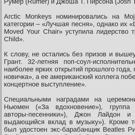
Румер (Rumer) и Джоша Т. Пирсона (Josh T
Arctic Monkeys номинировались на Mo
категории – «Лучшая песня», однако их «D
Moved Your Chair» уступила лидерство т
Child».
К слову, не остались без призов и выш
Грант. 32-летняя поп-соул-исполнител
наиболее ярких открытий прошлого года,
новичка», а ее американский коллега по
концертное выступление».
Специальными наградами на церемон
Ньюмен («За вдохновение»), группа 
авторы-песенники»), Джон Лайдон и
выдающийся вклад в музыку»). Кроме т
был удостоен экс-барабанщик Beatles Рин