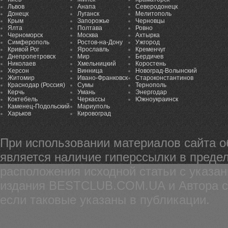
Львов
Анапа
Северодонецк
Донецк
Луганск
Мелитополь
Крым
Запорожье
Черновцы
Ялта
Полтава
Ровно
Черноморск
Москва
Ахтырка
Симферополь
Ростов-на-Дону
Ужгород
Кривой Рог
Ярославль
Кременчуг
Днепропетровск
Мир
Бердичев
Николаев
Хмельницкий
Коростень
Херсон
Винница
Новоград-Волынский
Житомир
Ивано-Франковск
Староконстантинов
Краснодар (Россия)
Сумы
Тернополь
Керчь
Умань
Энергодар
Коктебель
Черкассы
Южноукраинск
Каменец-Подольский
Мариуполь
Харьков
Кировоград
При использовании материалов сайта 
является наличие гиперссылки в предел
расположения исходной статьи с указа
издания BESTCLUB.COM.UA и Автора ста
если таковые указаны в публикации.