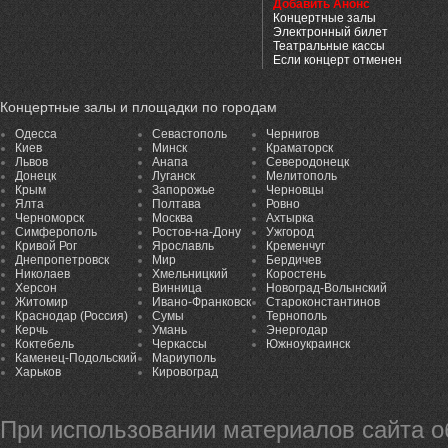
Добавить Анонс
Концертные залы
Электронный билет
Театральные кассы
Если концерт отменен
Концертные залы и площадки по городам
Одесса
Севастополь
Чернигов
Киев
Минск
Краматорск
Львов
Анапа
Северодонецк
Донецк
Луганск
Мелитополь
Крым
Запорожье
Черновцы
Ялта
Полтава
Ровно
Черноморск
Москва
Ахтырка
Симферополь
Ростов-на-Дону
Ужгород
Кривой Рог
Ярославль
Кременчуг
Днепропетровск
Мир
Бердичев
Николаев
Хмельницкий
Коростень
Херсон
Винница
Новоград-Волынский
Житомир
Ивано-Франковск
Староконстантинов
Краснодар (Россия)
Сумы
Тернополь
Керчь
Умань
Энергодар
Коктебель
Черкассы
Южноукраинск
Каменец-Подольский
Мариуполь
Харьков
Кировоград
При использовании материалов сайта 