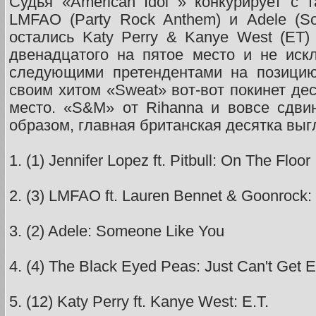
Судья «American Idol » конкурирует с 
LMFAO (Party Rock Anthem) и Adele (S
остались Katy Perry & Kanye West (ET)
двенадцатого на пятое место и не иск
следующими претендентами на позицию
своим хитом «Sweat» вот-вот покинет дес
место. «S&M» от Rihanna и вовсе сдви
образом, главная британская десятка выг
1. (1) Jennifer Lopez ft. Pitbull: On The Floor
2. (3) LMFAO ft. Lauren Bennet & Goonrock
3. (2) Adele: Someone Like You
4. (4) The Black Eyed Peas: Just Can't Get 
5. (12) Katy Perry ft. Kanye West: E.T.