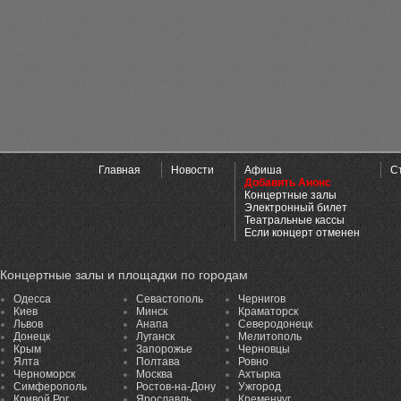
Главная
Новости
Афиша
С
Добавить Анонс
Концертные залы
Электронный билет
Театральные кассы
Если концерт отменен
Концертные залы и площадки по городам
Одесса
Севастополь
Чернигов
Киев
Минск
Краматорск
Львов
Анапа
Северодонецк
Донецк
Луганск
Мелитополь
Крым
Запорожье
Черновцы
Ялта
Полтава
Ровно
Черноморск
Москва
Ахтырка
Симферополь
Ростов-на-Дону
Ужгород
Кривой Рог
Ярославль
Кременчуг