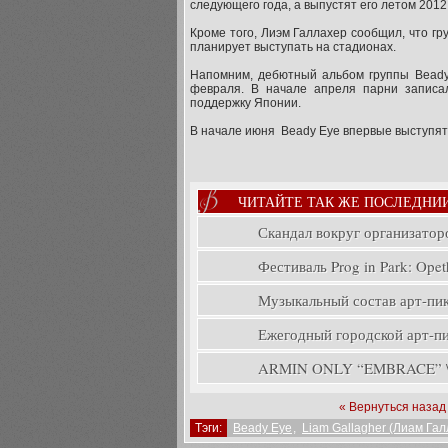
следующего года, а выпустят его летом 2012 
Кроме того, Лиэм Галлахер сообщил, что г
планирует выступать на стадионах.
Напомним, дебютный альбом группы Beady 
февраля. В начале апреля парни записал
поддержку Японии.
В начале июня Beady Eye впервые выступят 
ЧИТАЙТЕ ТАК ЖЕ ПОСЛЕДНИ
Скандал вокруг организатор
Фестиваль Prog in Park: Opeth
Музыкальный состав арт-пикн
Ежегодный городской арт-пик
ARMIN ONLY “EMBRACE” \ A
« Вернуться назад
Тэги:
Beady Eye
,
Liam Gallagher (Лиам Гал