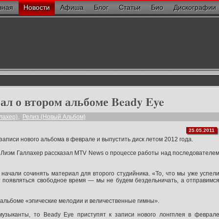
вная
Новости
Афиша
Блог
Статьи
Био
Дискографии
зал о втором альбоме Beady Eye
лахер)
,
Релиз (Новый Альбом)
25.05.2011
записи нового альбома в феврале и выпустить диск летом 2012 года.
 Лиэм Галлахер рассказал MTV News о процессе работы над последователе
 начали сочинять материал для второго студийника. «То, что мы уже успел
дет появляться свободное время — мы не будем бездельничать, а отправимс
 альбоме «эпические мелодии и величественные гимны».
музыканты, то Beady Eye приступят к записи нового лонгплея в феврал