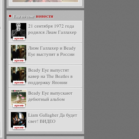
е
новости
Еще по теме
е
21 сентября 1972 года
в
родился Лиам Галлахер
архив
Лиэм Галлахер и Beady
Eye выступят в России
архив
Beady Eye выпустят
кавер на The Beatles в
поддержку Японии
архив
Beady Eye выпускают
дебютный альбом
архив
Liam Gallagher Да будет
свет! ВИДЕО
архив