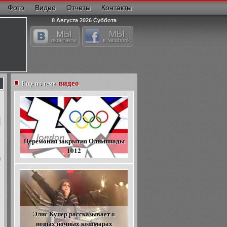
Фото
Видео
Отчеты
Контакты
8 Августа 2026 Суббота
МЫ
МЫ
вконтакте
в facebook
видео
Еще по теме
Церемония закрытия Олимпиады
1012
м
и
я
Элис Купер рассказывает о
новых ночных кошмарах
е