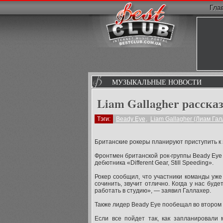
Гла
МУЗЫКАЛЬНЫЕ НОВОСТИ
Liam Gallagher расска
Тэги:
Beady Eye
,
Liam Gallagher (Лиам Гал
Британские рокеры планируют приступить к 
Фронтмен британской рок-группы Beady Eye
дебютника «Different Gear, Still Speeding».
Рокер сообщил, что участники команды уже
сочинить, звучит отлично. Когда у нас бу
работать в студию», — заявил Галлахер.
Также лидер Beady Eye пообещал во втором
Если все пойдет так, как запланировали 