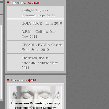
статьи
Еще по теме
Twilight Singers -
Dynamite Steps, 2011
HOLY FUCK - Latin 2010
R.E.M. - Collapse Into
Now 2011
CESARIA EVORA Cesaria
Evora &… - 2010
Свежачок, новые
альбомы, релизы Март
2011
фото
Еще по теме
Промо-фото Rammstein, к выходу
сборника "Made in Germany