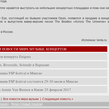
года.
руппе нравится выступать на небольших концертных площадках и пока они н
Eye, состоящей из бывших участников Oasis, появился в продаже в конц
и и выпустили кавер-версию песни The Beatles «Across The Universe» 
в России.
Источник:
lenta.ru
И НОВОСТИ МИРА МУЗЫКИ, КОНЦЕРТОВ
ов концерта Enigma
, Riverside, Solstafir в Варшаве
ика FSP festival в Минске
ник FSP festival состоится 29-30 июля в Минске
rmin Van Buuren в Киеве 25 февраля 2017
|
Все новости мира музыки
|
Следующая новость »
лахер)
,
Релиз (Новый Альбом)