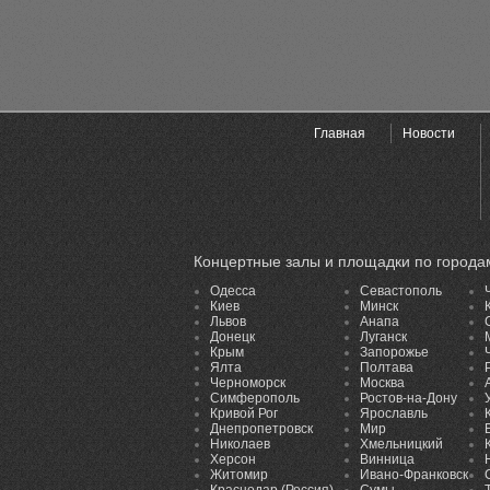
Главная
Новости
Концертные залы и площадки по города
Одесса
Севастополь
Киев
Минск
Львов
Анапа
Донецк
Луганск
Крым
Запорожье
Ялта
Полтава
Черноморск
Москва
Симферополь
Ростов-на-Дону
Кривой Рог
Ярославль
Днепропетровск
Мир
Николаев
Хмельницкий
Херсон
Винница
Житомир
Ивано-Франковск