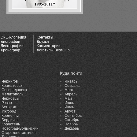
1995-2011"
Энциклопедия
Контакты
Биографии
Друзья
Дискографии
Комментарии
Хронограф
Логотипы BestClub
Куда пойти
Чернигов
Январь
Краматорск
Февраль
Северодонецк
Март
Мелитополь
Апрель
Черновцы
Май
Ровно
Июнь
Ахтырка
Июль
Ужгород
Август
Кременчуг
Сентябрь
Бердичев
Октябрь
Коростень
Ноябрь
Новоград-Волынский
Декабрь
Староконстантинов