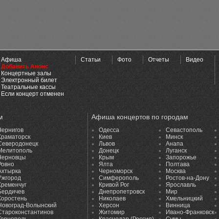
Афиша
Статьи
Фото
Отчеты
Видео
Добавить Анонс
Концертные залы
Электронный билет
Театральные кассы
Если концерт отменен
м
Афиша концертов по городам
Чернигов
Одесса
Севастополь
Краматорск
Киев
Минск
Северодонецк
Львов
Анапа
Мелитополь
Донецк
Луганск
Черновцы
Крым
Запорожье
Ровно
Ялта
Полтава
Ахтырка
Черноморск
Москва
Ужгород
Симферополь
Ростов-на-Дону
Кременчуг
Кривой Рог
Ярославль
Бердичев
Днепропетровск
Мир
Коростень
Николаев
Хмельницкий
Новоград-Волынский
Херсон
Винница
Староконстантинов
Житомир
Ивано-Франковск