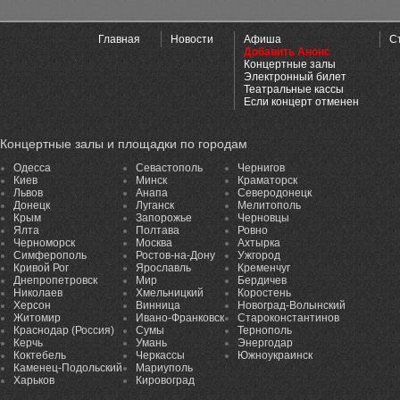
Главная
Новости
Афиша
С
Добавить Анонс
Концертные залы
Электронный билет
Театральные кассы
Если концерт отменен
Концертные залы и площадки по городам
Одесса
Севастополь
Чернигов
Киев
Минск
Краматорск
Львов
Анапа
Северодонецк
Донецк
Луганск
Мелитополь
Крым
Запорожье
Черновцы
Ялта
Полтава
Ровно
Черноморск
Москва
Ахтырка
Симферополь
Ростов-на-Дону
Ужгород
Кривой Рог
Ярославль
Кременчуг
Днепропетровск
Мир
Бердичев
Николаев
Хмельницкий
Коростень
Херсон
Винница
Новоград-Волынский
Житомир
Ивано-Франковск
Староконстантинов
Краснодар (Россия)
Сумы
Тернополь
Керчь
Умань
Энергодар
Коктебель
Черкассы
Южноукраинск
Каменец-Подольский
Мариуполь
Харьков
Кировоград