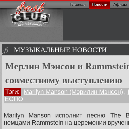
Главная
Новости
Афиша
МУЗЫКАЛЬНЫЕ НОВОСТИ
Мерлин Мэнсон и Rammstein
совместному выступлению
Тэги:
Marilyn Manson (Мэрилин Мэнсон)
,
ECHO
Marilyn Manson исполнит песню The Be
немцами Rammstein на церемонии вручен