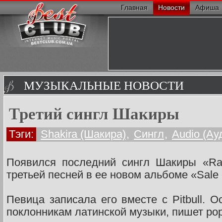
Главная
Новости
Афиша
МУЗЫКАЛЬНЫЕ НОВОСТИ
Третий сингл Шакиры
Тэги:
Shakira (Шакира)
,
Сингл
,
Audio (Ау
Появился последний сингл Шакиры «Rab
третьей песней в ее новом альбоме «Sale e
Певица записала его вместе с Pitbull. 
поклонникам латинской музыки, пишет pop