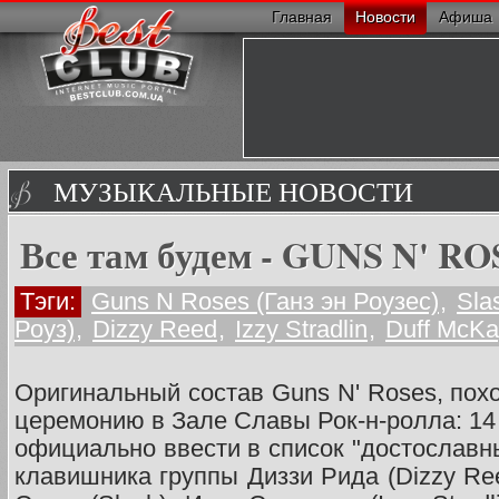
Главная
Новости
Афиша
МУЗЫКАЛЬНЫЕ НОВОСТИ
Все там будем - GUNS N' R
Тэги:
Guns N Roses (Ганз эн Роузеc)
,
Sla
Роуз)
,
Dizzy Reed
,
Izzy Stradlin
,
Duff McK
Оригинальный состав Guns N' Roses, похо
церемонию в Зале Славы Рок-н-ролла: 14
официально ввести в список "достославн
клавишника группы Диззи Рида (Dizzy Ree