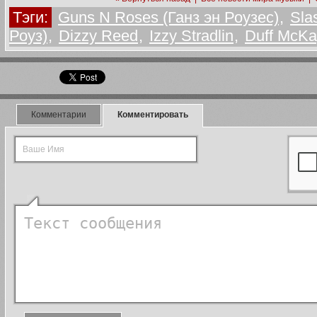
Тэги:
Guns N Roses (Ганз эн Роузеc)
,
Sla
Роуз)
,
Dizzy Reed
,
Izzy Stradlin
,
Duff McK
Комментарии
Комментировать