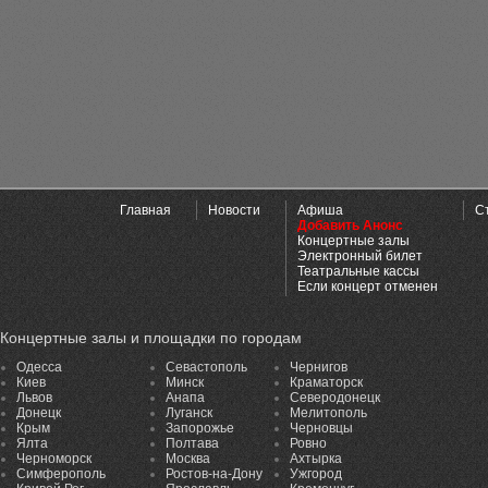
Главная
Новости
Афиша
С
Добавить Анонс
Концертные залы
Электронный билет
Театральные кассы
Если концерт отменен
Концертные залы и площадки по городам
Одесса
Севастополь
Чернигов
Киев
Минск
Краматорск
Львов
Анапа
Северодонецк
Донецк
Луганск
Мелитополь
Крым
Запорожье
Черновцы
Ялта
Полтава
Ровно
Черноморск
Москва
Ахтырка
Симферополь
Ростов-на-Дону
Ужгород