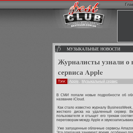
Гла
МУЗЫКАЛЬНЫЕ НОВОСТИ
Журналисты узнали о 
сервиса Apple
Тэги:
Apple
,
Музыкальный сервис
В СМИ попали новые подробности об обла
название iCloud.
Как стало известно журналу BusinessWeek,
жесткого диска на удаленный сервер. В
пользователя и отыщет его трекам соответ
переговорам между Apple и звукозаписыва
Уже запущенные облачные сервисы Amazon и
Эта операция занимает время, особенно при