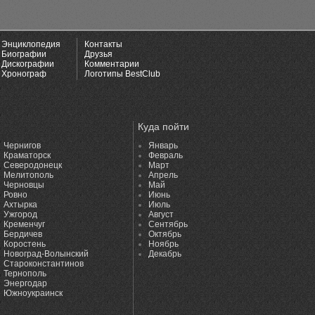
Энциклопедия
Контакты
Биографии
Друзья
Дискографии
Комментарии
Хронограф
Логотипы BestClub
Куда пойти
Чернигов
Январь
Краматорск
Февраль
Северодонецк
Март
Мелитополь
Апрель
Черновцы
Май
Ровно
Июнь
Ахтырка
Июль
Ужгород
Август
Кременчуг
Сентябрь
Бердичев
Октябрь
Коростень
Ноябрь
Новоград-Волынский
Декабрь
Староконстантинов
Тернополь
Энергодар
Южноукраинск