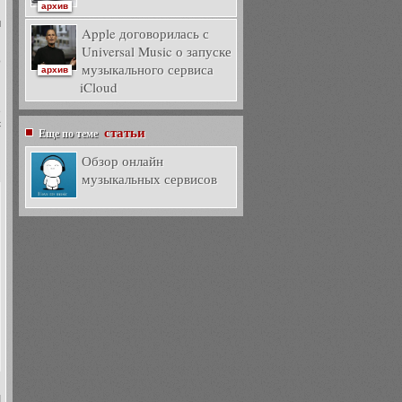
архив
м
Apple договорилась с
Universal Music о запуске
о
музыкального сервиса
архив
й
iCloud
e
с
статьи
Еще по теме
Обзор онлайн
музыкальных сервисов