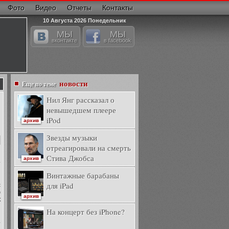
Фото
Видео
Отчеты
Контакты
10 Августа 2026 Понедельник
МЫ
МЫ
вконтакте
в facebook
новости
Еще по теме
Нил Янг рассказал о
невышедшем плеере
iPod
архив
Звезды музыки
отреагировали на смерть
Стива Джобса
архив
т
Винтажные барабаны
для iPad
с
ю
архив
к
На концерт без iPhone?
.