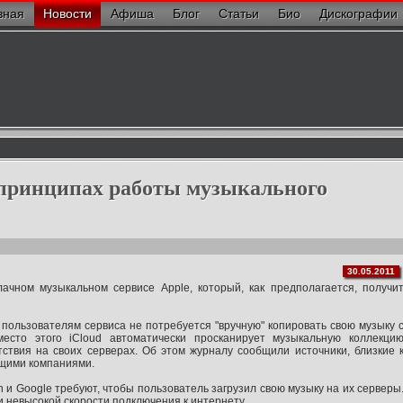
вная
Новости
Афиша
Блог
Статьи
Био
Дискографии
принципах работы музыкального
30.05.2011
чном музыкальном сервисе Apple, который, как предполагается, получи
 пользователям сервиса не потребуется "вручную" копировать свою музыку 
место этого iCloud автоматически просканирует музыкальную коллекци
ствия на своих серверах. Об этом журналу сообщили источники, близкие 
ющими компаниями.
 Google требуют, чтобы пользователь загрузил свою музыку на их серверы
 невысокой скорости подключения к интернету.