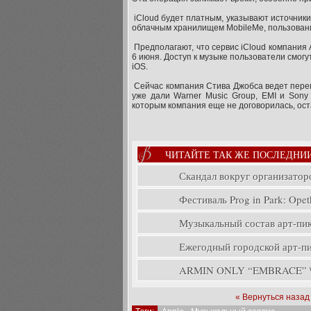
iCloud будет платным, указывают источники
облачным хранилищем MobileMe, пользование
Предполагают, что сервис iCloud компания
6 июня. Доступ к музыке пользователи смог
iOS.
Сейчас компания Стива Джобса ведет перег
уже дали Warner Music Group, EMI и Sony 
которым компания еще не договорилась, оста
ЧИТАЙТЕ ТАК ЖЕ ПОСЛЕДНИ
Скандал вокруг организатор
Фестиваль Prog in Park: Opeth
Музыкальный состав арт-пикн
Ежегодный городской арт-пик
ARMIN ONLY “EMBRACE” \ A
« Вернуться назад