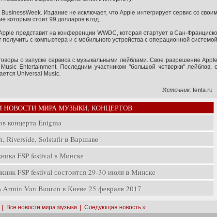
 BusinessWeek. Издание не исключает, что Apple интегрирует сервис со свои
 которым стоит 99 долларов в год.
 Apple представит на конференции WWDC, которая стартует в Сан-Франциск
ут получить с компьютера и с мобильного устройства с операционной системо
оворы о запуске сервиса с музыкальными лейблами. Свое разрешение Appl
Music Entertainment. Последним участником "большой четверки" лейблов, 
ется Universal Music.
Источник:
lenta.ru
И НОВОСТИ МИРА МУЗЫКИ, КОНЦЕРТОВ
ов концерта Enigma
, Riverside, Solstafir в Варшаве
ика FSP festival в Минске
ник FSP festival состоится 29-30 июля в Минске
rmin Van Buuren в Киеве 25 февраля 2017
|
Все новости мира музыки
|
Следующая новость »