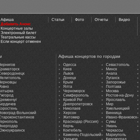
Афиша
Статьи
Фото
Отчеты
Видео
Добавить Анонс
Концертные залы
Электронный билет
Театральные кассы
Если концерт отменен
м
Афиша концертов по городам
Чернигов
Одесса
Севастополь
Краматорск
Киев
Минск
Северодонецк
Львов
Анапа
Мелитополь
Донецк
Луганск
Черновцы
Крым
Запорожье
Ровно
Ялта
Полтава
Ахтырка
Черноморск
Москва
Ужгород
Симферополь
Ростов-на-Дону
Кременчуг
Кривой Рог
Ярославль
Бердичев
Днепропетровск
Мир
Коростень
Николаев
Хмельницкий
Новоград-Волынский
Херсон
Винница
Староконстантинов
Житомир
Ивано-Франковск
Тернополь
Краснодар (Россия)
Сумы
Энергодар
Керчь
Умань
Южноукраинск
Коктебель
Черкассы
Каменец-Подольский
Мариуполь
Харьков
Кировоград