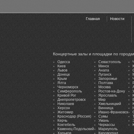
Главная
Новости
Концертные залы и площадки по города
Одесса
Севастополь
Киев
Минск
Львов
Анапа
Донецк
Луганск
Крым
Запорожье
Ялта
Полтава
Черноморск
Москва
Симферополь
Ростов-на-Дону
Кривой Рог
Ярославль
Днепропетровск
Мир
Николаев
Хмельницкий
Херсон
Винница
Житомир
Ивано-Франковск
Краснодар (Россия)
Сумы
Керчь
Умань
Коктебель
Черкассы
Каменец-Подольский
Мариуполь
Харьков
Кировоград