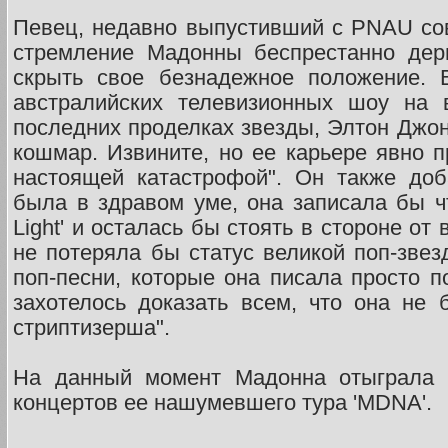
Певец, недавно выпустивший с PNAU со
стремление Мадонны беспрестанно дер
скрыть свое безнадежное положение. 
австралийских телевизионных шоу на 
последних проделках звезды, Элтон Джон
кошмар. Извините, но ее карьере явно п
настоящей катастрофой". Он также до
была в здравом уме, она записала бы чт
Light' и осталась бы стоять в стороне от 
не потеряла бы статус великой поп-зве
поп-песни, которые она писала просто п
захотелось доказать всем, что она не
стриптизерша".
На данный момент Мадонна отыграла п
концертов ее нашумевшего тура 'MDNA'.