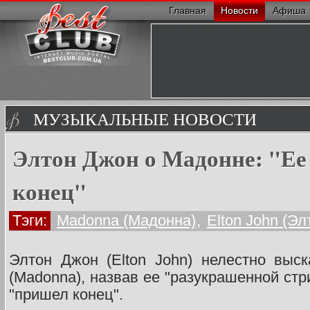
Главная
Новости
Афиша
МУЗЫКАЛЬНЫЕ НОВОСТИ
Элтон Джон о Мадонне: "Ее
конец"
Тэги:
Madonna (Мадонна)
,
Elton John (Э
Элтон Джон (Elton John) нелестно выс
(Madonna), назвав ее "разукрашенной стр
"пришел конец".