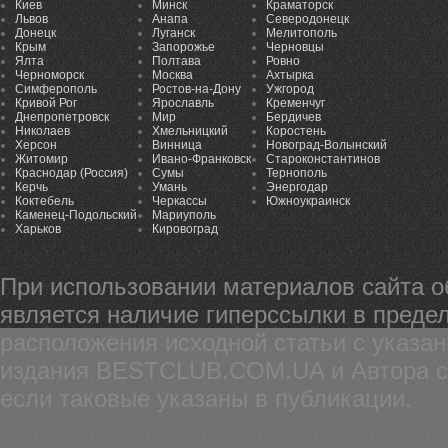
Киев
Минск
Краматорск
Львов
Анапа
Северодонецк
Донецк
Луганск
Мелитополь
Крым
Запорожье
Черновцы
Ялта
Полтава
Ровно
Черноморск
Москва
Ахтырка
Симферополь
Ростов-на-Дону
Ужгород
Кривой Рог
Ярославль
Кременчуг
Днепропетровск
Мир
Бердичев
Николаев
Хмельницкий
Коростень
Херсон
Винница
Новоград-Волынский
Житомир
Ивано-Франковск
Староконстантинов
Краснодар (Россия)
Сумы
Тернополь
Керчь
Умань
Энергодар
Коктебель
Черкассы
Южноукраинск
Каменец-Подольский
Мариуполь
Харьков
Кировоград
При использовании материалов сайта 
является наличие гиперссылки в предел
расположения исходной статьи с указа
издания BESTCLUB.COM.UA и Автора ста
если таковые указаны в публикации.