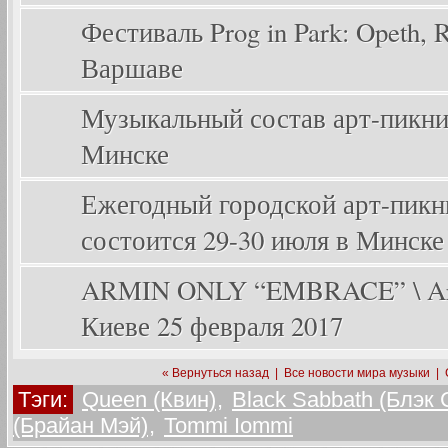
Фестиваль Prog in Park: Opeth, Ri
Варшаве
Музыкальный состав арт-пикника
Минске
Ежегодный городской арт-пикник
состоится 29-30 июля в Минске
ARMIN ONLY “EMBRACE” \ Arm
Киеве 25 февраля 2017
« Вернуться назад
|
Все новости мира музыки
|
Тэги:
Queen (Квин)
,
Black Sabbath (Блэк 
(Брайан Мэй)
,
Tommi Iommi