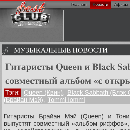
Главная
Новости
Афиша
МУЗЫКАЛЬНЫЕ НОВОСТИ
Гитаристы Queen и Black Sa
совместный альбом «с откр
Тэги:
Queen (Квин)
,
Black Sabbath (Блэк 
(Брайан Мэй)
,
Tommi Iommi
Гитаристы Брайан Мэй (Queen) и Тони
выпустят совместный «альбом риффов», 