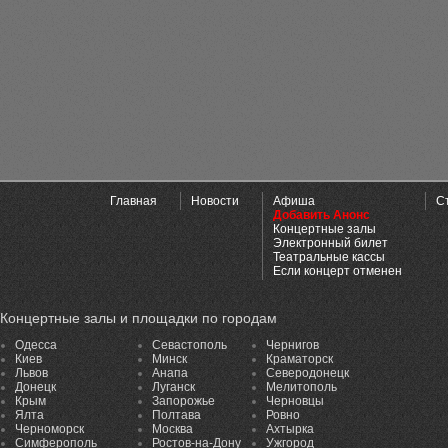
Главная
Новости
Афиша
С
Добавить Анонс
Концертные залы
Электронный билет
Театральные кассы
Если концерт отменен
Концертные залы и площадки по городам
Одесса
Севастополь
Чернигов
Киев
Минск
Краматорск
Львов
Анапа
Северодонецк
Донецк
Луганск
Мелитополь
Крым
Запорожье
Черновцы
Ялта
Полтава
Ровно
Черноморск
Москва
Ахтырка
Симферополь
Ростов-на-Дону
Ужгород