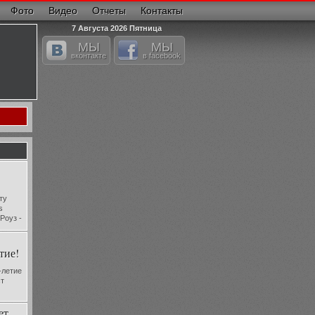
Фото
Видео
Отчеты
Контакты
7 Августа 2026 Пятница
МЫ
МЫ
вконтакте
в facebook
ту
s
Роуз -
ям
тие!
-летие
ст
ет