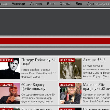
вная
Новости
Афиша
Блог
Статьи
Био
Дискографии
Питеру Гэблиэлу 64
Акселю 52!!!
13.02.2014
06.02.2014
года!
52 года сегодня
исполняется вокалис
Питер Брайан Гэбриэл
группы Guns N' Rose
(англ. Peter Brian Gabriel, 13
Акселю Роузу. Эксл 
февраля 1950) —
настоящее имя Уиль
английский музыкант.
Брюс Бэйли Младший - американский
60 лет Борису
Маттиас Ябс
ачинал карьеру вокалистом, флейтистом и
27.11.2013
25.10.2013
музыкант, фронтмен группы Guns N' ...
еркуссионистом британской прог-рок-группы
Гребенщикову
празднукт 58 ле
enesis, затем нач...
Сегодна отмечает свое 60-
Сегодня отмечает 58
летие бесменный лидер
Маттиас Ябс, гитари
группы Аквариум, поэт и
Scorpions! Свой день
музыкант Бориc Борисович
рождения музыкант
Брюсу Дикинсону
Сегодня отмеча
ребенщиков Бориc Борисович Гребенщиков
отметит в России!
07.08.2013
02.08.2013