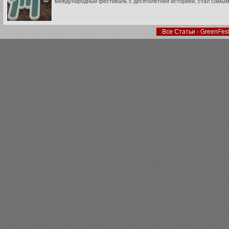
международный фестиваль с десятилетней историей, стал самым 
Все Статьи - GreenFes