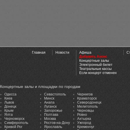
Главная
Новости
Афиша
С
Добавить Анонс
Концертные залы
Электронный билет
Театральные кассы
Если концерт отменен
Концертные залы и площадки по городам
Одесса
Севастополь
Чернигов
Киев
Минск
Краматорск
Львов
Анапа
Северодонецк
Донецк
Луганск
Мелитополь
Крым
Запорожье
Черновцы
Ялта
Полтава
Ровно
Черноморск
Москва
Ахтырка
Симферополь
Ростов-на-Дону
Ужгород
Кривой Рог
Ярославль
Кременчуг