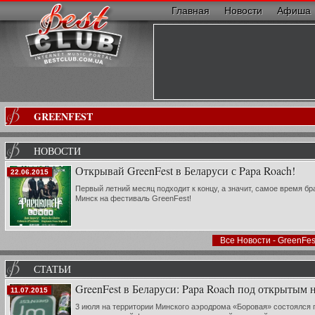
Главная
Новости
Афиша
GREENFEST
НОВОСТИ
Открывай GreenFest в Беларуси с Papa Roach!
22.06.2015
Первый летний месяц подходит к концу, а значит, самое время б
Минск на фестиваль GreenFest!
Все Новости - GreenFes
СТАТЬИ
GreenFest в Беларуси: Papa Roach под открытым 
11.07.2015
3 июля на территории Минского аэродрома «Боровая» состоялся 