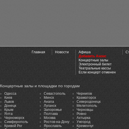
Главная
Новости
Афиша
С
Добавить Анонс
Концертные залы
Электронный билет
Театральные кассы
Если концерт отменен
Концертные залы и площадки по городам
Одесса
Севастополь
Чернигов
Киев
Минск
Краматорск
Львов
Анапа
Северодонецк
Донецк
Луганск
Мелитополь
Крым
Запорожье
Черновцы
Ялта
Полтава
Ровно
Черноморск
Москва
Ахтырка
Симферополь
Ростов-на-Дону
Ужгород
Кривой Рог
Ярославль
Кременчуг