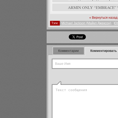
ARMIN ONLY “EMBRACE” \ A
« Вернуться назад
Тэги:
Michael Jackson (Майкл Джeксон)
,
Юб
Комментарии
Комментировать