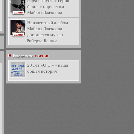
Pepsi выпустит серию
банок с портретом
Майкла Джексона
архив
Неизвестный альбом
Майкла Джексона
достанется музею
архив
Роберта Бернса
статьи
Еще по теме
20 лет «О.Э.» - наша
общая история