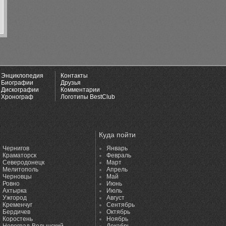
Энциклопедия
Контакты
Биографии
Друзья
Дискографии
Комментарии
Хронограф
Логотипы BestClub
Куда пойти
Чернигов
Январь
Краматорск
Февраль
Северодонецк
Март
Мелитополь
Апрель
Черновцы
Май
Ровно
Июнь
Ахтырка
Июль
Ужгород
Август
Кременчуг
Сентябрь
Бердичев
Октябрь
Коростень
Ноябрь