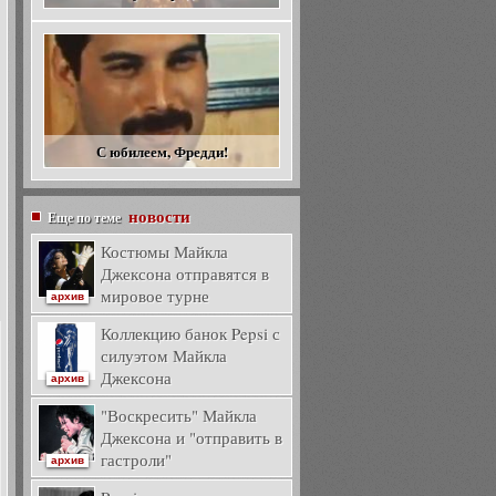
С юбилеем, Фредди!
новости
Еще по теме
Костюмы Майкла
Джексона отправятся в
мировое турне
архив
Коллекцию банок Pepsi с
силуэтом Майкла
Джексона
архив
"Воскресить" Майкла
Джексона и "отправить в
гастроли"
архив