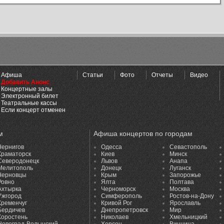
Афиша
Статьи
Фото
Отчеты
Видео
Добавить Анонс
Концертные залы
Электронный билет
Театральные кассы
Если концерт отменен
м
Афиша концертов по городам
Чернигов
Одесса
Севастополь
Краматорск
Киев
Минск
Северодонецк
Львов
Анапа
Мелитополь
Донецк
Луганск
Черновцы
Крым
Запорожье
Ровно
Ялта
Полтава
Ахтырка
Черноморск
Москва
Ужгород
Симферополь
Ростов-на-Дону
Кременчуг
Кривой Рог
Ярославль
Бердичев
Днепропетровск
Мир
Коростень
Николаев
Хмельницкий