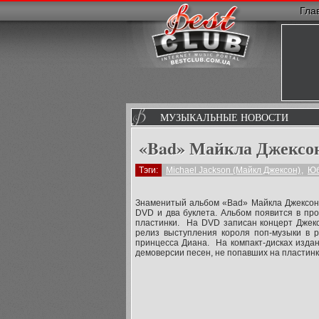
Гла
МУЗЫКАЛЬНЫЕ НОВОСТИ
«Bad» Майкла Джексон
Тэги:
Michael Jackson (Майкл Джeксон)
,
Юб
Знаменитый альбом «Bad» Майкла Джексона
DVD и два буклета. Альбом появится в про
пластинки. На DVD записан концерт Джекс
релиз выступления короля поп-музыки в р
принцесса Диана. На компакт-дисках изда
демоверсии песен, не попавших на пластинк