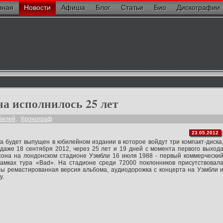
вная
Новости
Афиша
Блог
Статьи
Био
Дискографии
а исполнилось 25 лет
илей
,
Хронограф
23.05.2012
 будет выпущен в юбилейном издании в которое войдут три компакт-диска
даже 18 сентября 2012, через 25 лет и 19 дней с момента первого выход
она на лондонском стадионе Уэмбли 16 июля 1988 - первый коммерчески
амках тура «Bad». На стадионе среди 72000 поклонников присутствовал
ны ремастированная версия альбома, аудиодорожка с концерта на Уэмбли 
у.