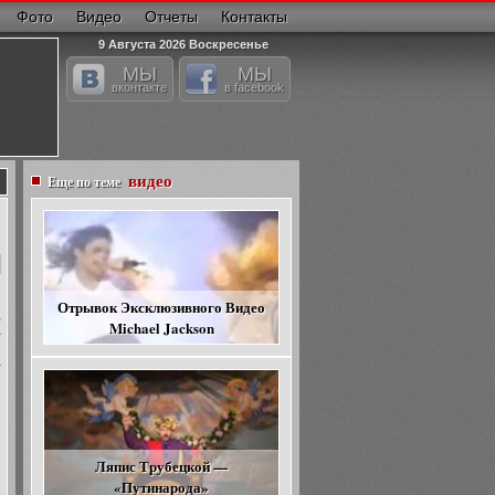
Фото
Видео
Отчеты
Контакты
9 Августа 2026 Воскресенье
МЫ
МЫ
вконтакте
в facebook
видео
Еще по теме
Отрывок Эксклюзивного Видео
,
Michael Jackson
а
й
а
и
Ляпис Трубецкой —
«Путинарода»