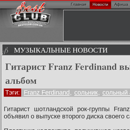
Главная
Новости
Афиша
МУЗЫКАЛЬНЫЕ НОВОСТИ
Гитарист Franz Ferdinand в
альбом
Тэги:
Franz Ferdinand
,
сольник
,
сольный
Гитарист шотландской рок-группы Fran
объявил о выпуске второго диска своего 