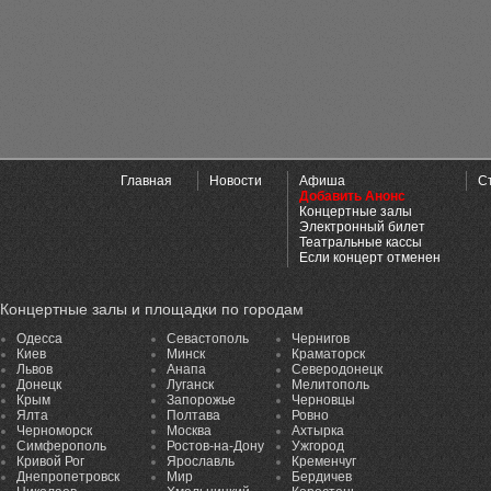
Главная
Новости
Афиша
С
Добавить Анонс
Концертные залы
Электронный билет
Театральные кассы
Если концерт отменен
Концертные залы и площадки по городам
Одесса
Севастополь
Чернигов
Киев
Минск
Краматорск
Львов
Анапа
Северодонецк
Донецк
Луганск
Мелитополь
Крым
Запорожье
Черновцы
Ялта
Полтава
Ровно
Черноморск
Москва
Ахтырка
Симферополь
Ростов-на-Дону
Ужгород
Кривой Рог
Ярославль
Кременчуг
Днепропетровск
Мир
Бердичев