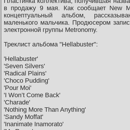
Пластинка коллектива, получившая назван
в продажу 9 мая. Как сообщает New Mu
концептуальный альбом, рассказы
маленького мальчика. Продюсером запи
электронной группы Metronomy.
Треклист альбома "Hellabuster":
'Hellabuster'
'Seven Silvers'
'Radical Plains'
'Choco Pudding'
'Pour Moi'
'I Won’t Come Back'
'Charade'
'Nothing More Than Anything'
'Sandy Moffat'
'Inanimate Inamorato'