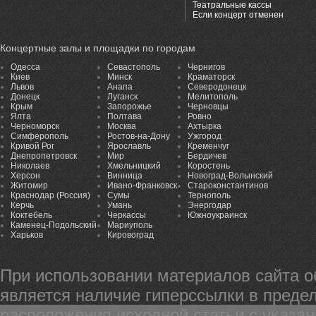
Театральные кассы
Если концерт отменен
Концертные залы и площадки по городам
Одесса
Севастополь
Чернигов
Киев
Минск
Краматорск
Львов
Анапа
Северодонецк
Донецк
Луганск
Мелитополь
Крым
Запорожье
Черновцы
Ялта
Полтава
Ровно
Черноморск
Москва
Ахтырка
Симферополь
Ростов-на-Дону
Ужгород
Кривой Рог
Ярославль
Кременчуг
Днепропетровск
Мир
Бердичев
Николаев
Хмельницкий
Коростень
Херсон
Винница
Новоград-Волынский
Житомир
Ивано-Франковск
Староконстантинов
Краснодар (Россия)
Сумы
Тернополь
Керчь
Умань
Энергодар
Коктебель
Черкассы
Южноукраинск
Каменец-Подольский
Мариуполь
Харьков
Кировоград
При использовании материалов сайта 
является наличие гиперссылки в предел
расположения исходной статьи с указа