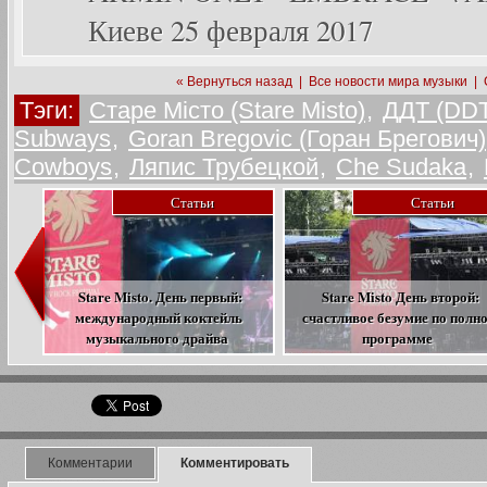
Киеве 25 февраля 2017
« Вернуться назад
|
Все новости мира музыки
|
Тэги:
Старе Місто (Stare Misto)
,
ДДТ (DDT
Subways
,
Goran Bregovic (Горан Брегович)
Cowboys
,
Ляпис Трубецкой
,
Che Sudaka
,
Статьи
Статьи
Stare Misto. День первый:
Stare Misto День второй:
международный коктейль
счастливое безумие по полн
музыкального драйва
программе
Комментарии
Комментировать