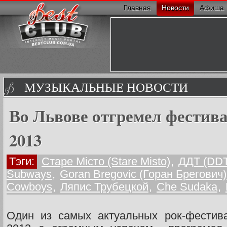
Главная
Новости
Афиша
МУЗЫКАЛЬНЫЕ НОВОСТИ
Во Львове отгремел фестива
2013
Тэги:
Старе Місто (Stare Misto)
,
ДДТ (DDT
Subways
,
Goran Bregovic (Горан Брегович)
Cowboys
,
Ляпис Трубецкой
,
Che Sudaka
,
Один из самых актуальных рок-фестива