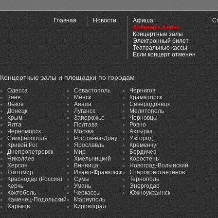
Главная
Новости
Афиша
С
Добавить Анонс
Концертные залы
Электронный билет
Театральные кассы
Если концерт отменен
Концертные залы и площадки по городам
Одесса
Севастополь
Чернигов
Киев
Минск
Краматорск
Львов
Анапа
Северодонецк
Донецк
Луганск
Мелитополь
Крым
Запорожье
Черновцы
Ялта
Полтава
Ровно
Черноморск
Москва
Ахтырка
Симферополь
Ростов-на-Дону
Ужгород
Кривой Рог
Ярославль
Кременчуг
Днепропетровск
Мир
Бердичев
Николаев
Хмельницкий
Коростень
Херсон
Винница
Новоград-Волынский
Житомир
Ивано-Франковск
Староконстантинов
Краснодар (Россия)
Сумы
Тернополь
Керчь
Умань
Энергодар
Коктебель
Черкассы
Южноукраинск
Каменец-Подольский
Мариуполь
Харьков
Кировоград