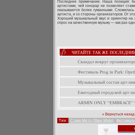
Последнее примечание. Наша позиция: би
артистами, чей гонорар не позволяет став
оказываются более гуманными. Сложилась
артиста, и со стороны организаторов. От эт
Хороший музыкальный вкус и ориентир на 
спрос на качественную музыку — как раз одна
ЧИТАЙТЕ ТАК ЖЕ ПОСЛЕДНИ
Скандал вокруг организатор
Фестиваль Prog in Park: Opeth
Музыкальный состав арт-пикн
Ежегодный городской арт-пик
ARMIN ONLY “EMBRACE” \ A
« Вернуться назад
Тэги:
Старе Місто (Stare Misto)
,
Фестиваль