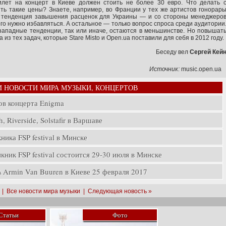
лет на концерт в Киеве должен стоить не более 30 евро. Что делать 
ить такие цены? Знаете, например, во Франции у тех же артистов гонорар
 тенденция завышения расценок для Украины — и со стороны менеджеро
ого нужно избавляться. А остальное — только вопрос спроса среди аудитории
западные тенденции, так или иначе, остаются в меньшинстве. Но повышат
 из тех задач, которые Stare Misto и Open.ua поставили для себя в 2012 году.
Беседу вел
Сергей Кей
Источник:
music.open.ua
И НОВОСТИ МИРА МУЗЫКИ, КОНЦЕРТОВ
ов концерта Enigma
, Riverside, Solstafir в Варшаве
ика FSP festival в Минске
ник FSP festival состоится 29-30 июля в Минске
rmin Van Buuren в Киеве 25 февраля 2017
|
Все новости мира музыки
|
Следующая новость »
Статьи
Фото