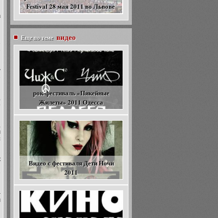
Festival 28 мая 2011 во Львове
в
видео
й
Еще по теме
»
е
у
е
рок-фестиваль «Пикейные
,
Жилеты» 2011 Одесса
о
,
м
с
к
Видео с фестиваля Дети Ночи
2011
е
—
м