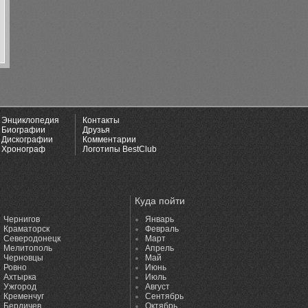
Энциклопедия
Контакты
Биографии
Друзья
Дискографии
Комментарии
Хронограф
Логотипы BestClub
Куда пойти
Чернигов
Январь
Краматорск
Февраль
Северодонецк
Март
Мелитополь
Апрель
Черновцы
Май
Ровно
Июнь
Ахтырка
Июль
Ужгород
Август
Кременчуг
Сентябрь
Бердичев
Октябрь