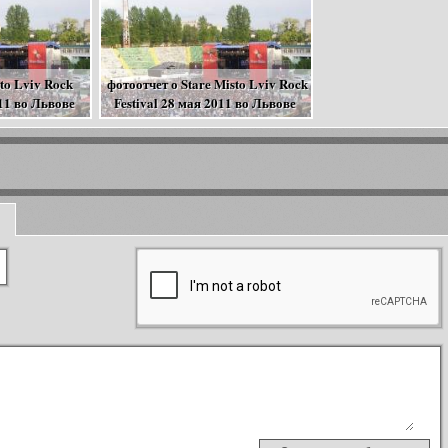
sto Lviv Rock
фотоотчет о Stare Misto Lviv Rock
011 во Львове
Festival 28 мая 2011 во Львове