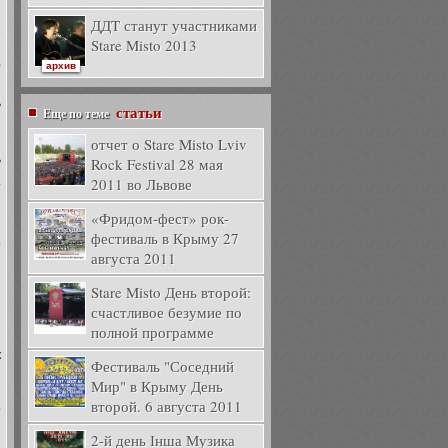
й
ДДT станут участниками
е
Stare Misto 2013
ы
,
архив
ь
статьи
Еще по теме
я
отчет о Stare Misto Lviv
ь
Rock Festival 28 мая
и
2011 во Львове
т
«Фридом-фест» рок-
и
фестиваль в Крыму 27
о
августа 2011
Stare Misto День второй:
счастливое безумие по
й
я
полной программе
я
к
Фестиваль "Соседний
Мир" в Крыму День
и
второй. 6 августа 2011
?
2-й день Інша Музика