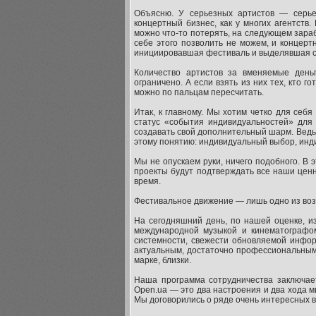
Объясню. У серьезных артистов — серье
концертный бизнес, как у многих агентств
можно что-то потерять, на следующем зараб
себе этого позволить не можем, и концерт
инициировавшая фестиваль и выделявшая ср
Количество артистов за вменяемые деньг
ограничено. А если взять из них тех, кто г
можно по пальцам пересчитать.
Итак, к главному. Мы хотим четко для себя
статус «события индивидуальностей» для 
создавать свой дополнительный шарм. Ведь с
этому понятию: индивидуальный выбор, инд
Мы не опускаем руки, ничего подобного. В 
проекты будут подтверждать все наши ценн
время.
Фестивальное движение — лишь одно из воз
На сегодняшний день, по нашей оценке, и
международной музыкой и кинематографо
системности, свежести обновляемой инфор
актуальным, достаточно профессиональным 
марке, близки.
Наша программа сотрудничества заключаетс
Open.ua — это два настроения и два хода м
Мы договорились о ряде очень интересных 