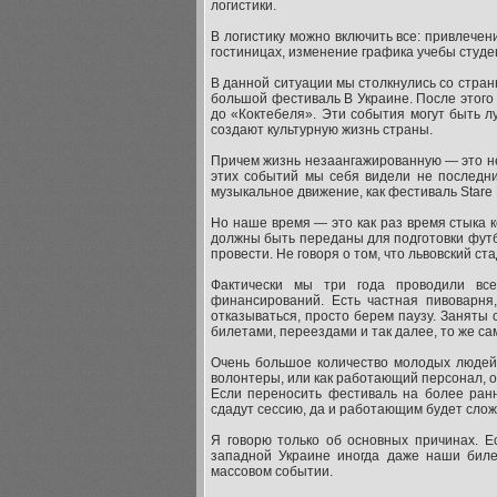
логистики.
В логистику можно включить все: привлече
гостиницах, изменение графика учебы студ
В данной ситуации мы столкнулись со стран
большой фестиваль В Украине. После этого 
до «Коктебеля». Эти события могут быть л
создают культурную жизнь страны.
Причем жизнь незаангажированную — это не 
этих событий мы себя видели не последни
музыкальное движение, как фестиваль Stare M
Но наше время — это как раз время стыка к
должны быть переданы для подготовки футбо
провести. Не говоря о том, что львовский с
Фактически мы три года проводили все
финансирований. Есть частная пивоварня
отказываться, просто берем паузу. Заняты
билетами, переездами и так далее, то же с
Очень большое количество молодых людей,
волонтеры, или как работающий персонал, 
Если переносить фестиваль на более ранн
сдадут сессию, да и работающим будет слож
Я говорю только об основных причинах. 
западной Украине иногда даже наши билет
массовом событии.