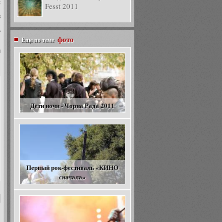
с
Fesst 2011
ы
в
.
ь
фото
Еще по теме
н
Дети ночи - Чорна Рада 2011
Первый рок-фестиваль «КИНО
сначала»