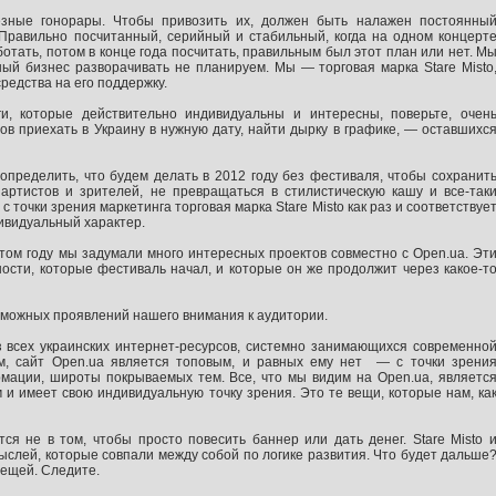
зные гонорары. Чтобы привозить их, должен быть налажен постоянны
. Правильно посчитанный, серийный и стабильный, когда на одном концерт
отать, потом в конце года посчитать, правильным был этот план или нет. М
ный бизнес разворачивать не планируем. Мы — торговая марка Stare Misto
едства на его поддержку.
и, которые действительно индивидуальны и интересны, поверьте, очен
отов приехать в Украину в нужную дату, найти дырку в графике, — оставшихс
 определить, что будем делать в 2012 году без фестиваля, чтобы сохранит
артистов и зрителей, не превращаться в стилистическую кашу и все-так
 точки зрения маркетинга торговая марка Stare Misto как раз и соответствуе
ивидуальный характер.
этом году мы задумали много интересных проектов совместно с Open.ua. Эт
ости, которые фестиваль начал, и которые он же продолжит через какое-т
можных проявлений нашего внимания к аудитории.
з всех украинских интернет-ресурсов, системно занимающихся современно
м, сайт Open.ua является топовым, и равных ему нет — с точки зрени
мации, широты покрываемых тем. Все, что мы видим на Open.ua, являетс
и имеет свою индивидуальную точку зрения. Это те вещи, которые нам, ка
я не в том, чтобы просто повесить баннер или дать денег. Stare Misto 
ыслей, которые совпали между собой по логике развития. Что будет дальше
вещей. Следите.