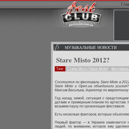
Гла
МУЗЫКАЛЬНЫЕ НОВОСТИ
Stare Misto 2012?
Тэги:
Старе Місто (Stare Misto)
,
Фестиваль
Состоится ли фестиваль Stare Misto в 20
Stare Misto и Open.ua объединили усили
Максим Васильев, директор по маркетингу
Год назад, зимой, ситуация с предстоящим
датами и примерным планом по артистам. На
возьмем паузу по организации фестиваля.
Есть несколько факторов, которые объясняю
Первый фактор — в Украине намечается 
людей, по вниманию, которое ему уделяют