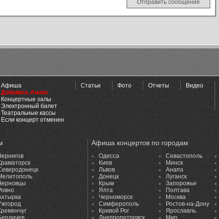
Афиша
Статьи
Фото
Отчеты
Видео
Добавить Анонс
Концертные залы
Электронный билет
Театральные кассы
Если концерт отменен
м
Афиша концертов по городам
Чернигов
Одесса
Севастополь
Краматорск
Киев
Минск
Северодонецк
Львов
Анапа
Мелитополь
Донецк
Луганск
Черновцы
Крым
Запорожье
Ровно
Ялта
Полтава
Ахтырка
Черноморск
Москва
Ужгород
Симферополь
Ростов-на-Дону
Кременчуг
Кривой Рог
Ярославль
Бердичев
Днепропетровск
Мир