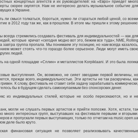
естных концертных агентств и их руководителей: на «Евро» приедет мног
церты скорее окупятся. Нам не интересно делать музыкальное событие дл
ивущих в Украине.
 ли смысл толкаться, бороться, нужно ли стараться любой ценой, со всем
ие в 2012 году так же, как в прошлом. В итоге мы пришли к этому решению
Мы всегда стремились создавать фестиваль для индивидуальностей — как дл
людей, которые кричат «сегодня модно вот это, бежим все туда»; NME, Rollin
 а завтра группа пропала. Мы понимаем эту позицию, но нам всегда казалось
ием может стоять что-то гораздо более серьезное. Люди могут иметь сво
других людей.
ть на одной площадке «Сплин» и металлистов Korpiklaani. И это была логик
овые выступления. Он, возможно, не сияет звездами первой величины, н
яется, прежде всего, индивидуальностью. Эти артисты не так раскручены, ка
 гривен. К слову, фестиваль не ставит себе задачу зарабатывать коммерчески
отелось бы в будущем сделать самоокупаемым без спонсорских денег.
кс из индивидуальных стилей, которые не особо пересекаются, но и н
нк, могли не слушать первых артистов и прийти попозже. Хотя, кстати, та
чно много интересных групп, выступавших на фестивале первыми и вторыми
еров и пропускали первых выступающих, только по отчетам на music.open.u
амом деле было круто.
ская финансовая ситуация не позволяет реализовывать качественны