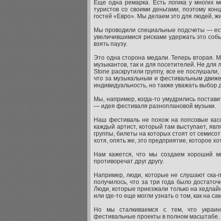
Еще одна ремарка. Есть логика у многих м
туристов со своими деньгами, поэтому кон
гостей «Евро». Мы делаем это для людей, ж
Мы проводили специальные подсчеты — есть
увеличившимися рисками удержать это событ
взять паузу.
Это одна сторона медали. Теперь вторая. 
музыкантов, так и для посетителей. Не для 
Stone раскрутили группу, все ее послушали,
что за музыкальным и фестивальным движен
индивидуальность, но также уважать выбор 
Мы, например, когда-то умудрились постави
— идея фестиваля разноплановой музыки.
Наш фестиваль не похож на попсовые касс
каждый артист, который там выступает, явл
группы, билеты на которых стоят от семисот
хотя, опять же, это предприятие, которое х
Нам кажется, что мы создаем хороший ми
противоречат друг другу.
Например, люди, которые не слушают ска-па
получилось, что за три года было достато
Люди, которые приезжали только на хедлайн
или где-то еще могли узнать о том, как на с
Но мы сталкиваемся с тем, что украин
фестивальные проекты в полном масштабе.