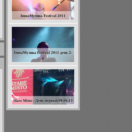
ІншаМузика Festival 2011
ІншаМузика Festival 2011 день 2-
й
Stare Misto - День первый 08.06.13