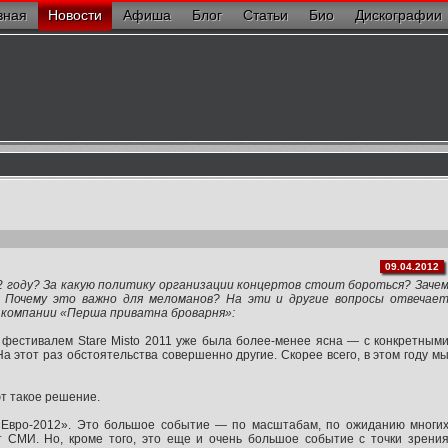
вная
Новости
Афиша
Блог
Статьи
Био
Дискографии
09.04.2012
12 году? За какую политику организации концертов стоит бороться? Заче
я? Почему это важно для меломанов? На эти и другие вопросы отвечае
 компании «Перша приватна броварня»:
 фестивалем Stare Misto 2011 уже была более-менее ясна — с конкретным
 этот раз обстоятельства совершенно другие. Скорее всего, в этом году м
т такое решение.
«Евро-2012». Это большое событие — по масштабам, по ожиданию многи
 СМИ. Но, кроме того, это еще и очень большое событие с точки зрени