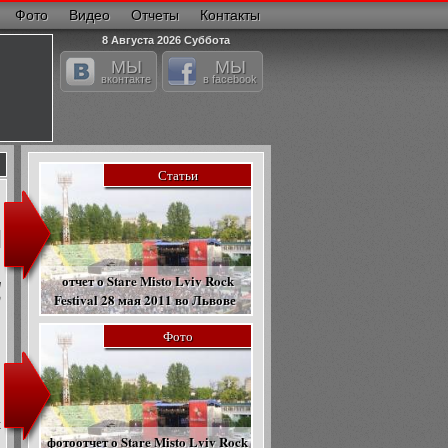
Фото
Видео
Отчеты
Контакты
8 Августа 2026 Суббота
МЫ
МЫ
вконтакте
в facebook
Статьи
отчет о Stare Misto Lviv Rock
м
Festival 28 мая 2011 во Львове
т
Фото
и
ы
х
я
фотоотчет о Stare Misto Lviv Rock