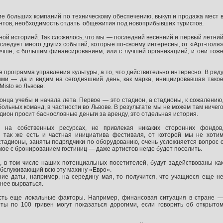
ние больших компаний по техническому обеспечению, выкуп и продажа мест 
ентов, необходимость отдать общежития под новоприбывших туристов.
ной историей. Так сложилось, что мы — последний весенний и первый летни
следует много других событий, которые по-своему интересны, от «Арт-поля
учше, с большим финансированием, или с лучшей организацией, и они тож
программа управления культуры, а то, что действительно интересно. В ряд
ми — да и видим на сегодняшний день, как марка, инициировавшая тако
isto во Львове.
онца учебы и начала лета. Первое — это стадион, а стадионы, к сожалению
льных команд, в частности во Львове. В результате мы не можем там ничег
тадион просит баснословные деньги за аренду, это отдельная история.
 на собственных ресурсах, не привлекая никаких сторонних фондов
, так же есть и частная инициатива фестиваля, от которой мы не хоти
 стадионы, заняты подрядчики по оборудованию, очень усложняется вопрос 
амое с бронированием гостиниц — даже артистов негде будет поселить.
 в том числе наших потенциальных посетителей, будут задействованы ка
обслуживающий всю эту махину «Евро».
ие даты, например, на середину мая, то получится, что учащиеся еще н
нее вырваться.
Есть еще локальные факторы. Например, финансовая ситуация в стране 
ы по 100 гривен могут показаться дорогими, если говорить об открыто